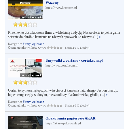
Wazony
https://www.krzemex.pl
Krzemex to doświadczona firma z wieloletnią tradycją. Nasza oferta to pełna gama
ściernic do obróbki kamienia na różnych spoiwach i o różnym (...)
»
Kategorie:
Firmy wg branż
Ocena użytkowników www:
Średnia 0 (0 głosów)
Umywalki z corianu - cortal.com.pl
http://www.cortal.com.pl
Corian to synteza najlepszych właściwości kamienia naturalnego. Jest on twardy,
higieniczny, ciepły w dotyku, nieszkodliwy dla środowiska, gładki, (...)
»
Kategorie:
Firmy wg branż
Ocena użytkowników www:
Średnia 0 (0 głosów)
Opakowania papierowe AKAR
https://akar-opakowania.pl