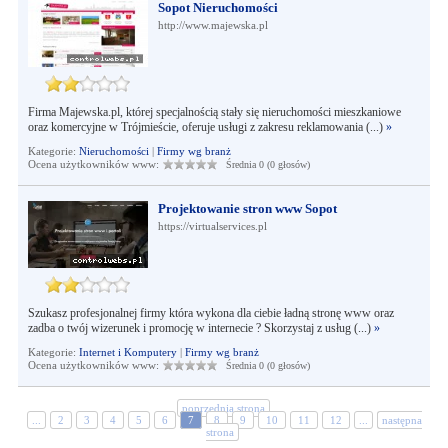
Sopot Nieruchomości
http://www.majewska.pl
Firma Majewska.pl, której specjalnością stały się nieruchomości mieszkaniowe
oraz komercyjne w Trójmieście, oferuje usługi z zakresu reklamowania (...)
»
Kategorie:
Nieruchomości
|
Firmy wg branż
Ocena użytkowników www:
Średnia 0 (0 głosów)
Projektowanie stron www Sopot
https://virtualservices.pl
Szukasz profesjonalnej firmy która wykona dla ciebie ładną stronę www oraz
zadba o twój wizerunek i promocję w internecie ? Skorzystaj z usług (...)
»
Kategorie:
Internet i Komputery
|
Firmy wg branż
Ocena użytkowników www:
Średnia 0 (0 głosów)
poprzednia strona
...
2
3
4
5
6
7
8
9
10
11
12
...
następna
strona