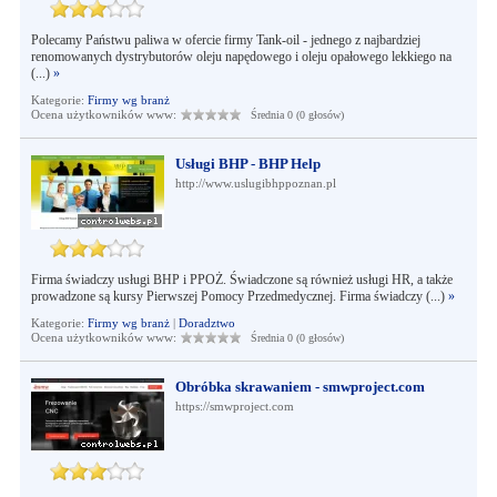
Polecamy Państwu paliwa w ofercie firmy Tank-oil - jednego z najbardziej
renomowanych dystrybutorów oleju napędowego i oleju opałowego lekkiego na
(...)
»
Kategorie:
Firmy wg branż
Ocena użytkowników www:
Średnia 0 (0 głosów)
Usługi BHP - BHP Help
http://www.uslugibhppoznan.pl
Firma świadczy usługi BHP i PPOŻ. Świadczone są również usługi HR, a także
prowadzone są kursy Pierwszej Pomocy Przedmedycznej. Firma świadczy (...)
»
Kategorie:
Firmy wg branż
|
Doradztwo
Ocena użytkowników www:
Średnia 0 (0 głosów)
Obróbka skrawaniem - smwproject.com
https://smwproject.com