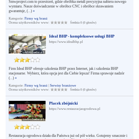
Smwproject.com to przestrzeń, gdzie obróbka metali precyzyjna nabiera nowego
wymiaru. Nasze doświadczenie w obróbce CNC i obróbce skrawaniem
gwarantuje, (...)
»
Kategorie:
Firmy wg branż
Ocena użytkowników www:
Średnia 0 (0 głosów)
Ideal BHP - kompleksowe usługi BHP
https://www.idealbhp.pl
Firm Ideal BHP oferuje szkolenia BHP przez Internet, jak i szkolenia BHP
stacjonarne. Wybierz, która opcja jest dla Ciebie lepsza! Firma sprawuje nadzór
(...)
»
Kategorie:
Firmy wg branż
|
Serwisy branżowe
Ocena użytkowników www:
Średnia 0 (0 głosów)
Placek zbójnicki
https://www.restauracjaogrodowa.pl
Restauracja ogrodowa działa dla Państwa już od pół wieku. Gotujemy smacznie i