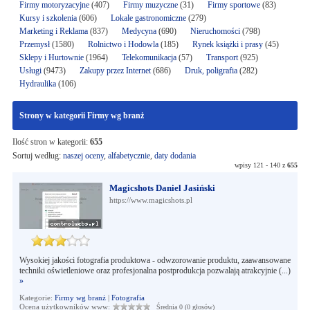
Firmy motoryzacyjne
(407)
Firmy muzyczne
(31)
Firmy sportowe
(83)
Kursy i szkolenia
(606)
Lokale gastronomiczne
(279)
Marketing i Reklama
(837)
Medycyna
(690)
Nieruchomości
(798)
Przemysł
(1580)
Rolnictwo i Hodowla
(185)
Rynek książki i prasy
(45)
Sklepy i Hurtownie
(1964)
Telekomunikacja
(57)
Transport
(925)
Usługi
(9473)
Zakupy przez Internet
(686)
Druk, poligrafia
(282)
Hydraulika
(106)
Strony w kategorii Firmy wg branż
Ilość stron w kategorii:
655
Sortuj według:
naszej oceny
,
alfabetycznie
,
daty dodania
wpisy 121 - 140 z
655
Magicshots Daniel Jasiński
https://www.magicshots.pl
Wysokiej jakości fotografia produktowa - odwzorowanie produktu, zaawansowane
techniki oświetleniowe oraz profesjonalna postprodukcja pozwalają atrakcyjnie (...)
»
Kategorie:
Firmy wg branż
|
Fotografia
Ocena użytkowników www:
Średnia 0 (0 głosów)