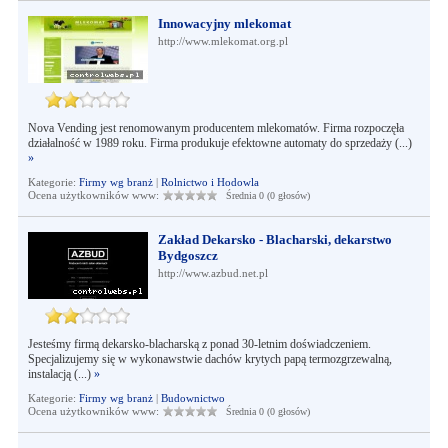
Innowacyjny mlekomat
http://www.mlekomat.org.pl
Nova Vending jest renomowanym producentem mlekomatów. Firma rozpoczęła
działalność w 1989 roku. Firma produkuje efektowne automaty do sprzedaży (...)
»
Kategorie:
Firmy wg branż
|
Rolnictwo i Hodowla
Ocena użytkowników www:
Średnia 0 (0 głosów)
Zakład Dekarsko - Blacharski, dekarstwo
Bydgoszcz
http://www.azbud.net.pl
Jesteśmy firmą dekarsko-blacharską z ponad 30-letnim doświadczeniem.
Specjalizujemy się w wykonawstwie dachów krytych papą termozgrzewalną,
instalacją (...)
»
Kategorie:
Firmy wg branż
|
Budownictwo
Ocena użytkowników www:
Średnia 0 (0 głosów)