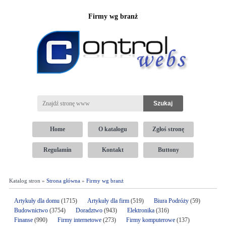
Firmy wg branż
Home
O katalogu
Zgłoś stronę
Regulamin
Kontakt
Buttony
Katalog stron »
Strona główna
»
Firmy wg branż
Artykuły dla domu
(1715)
Artykuły dla firm
(519)
Biura Podróży
(59)
Budownictwo
(3754)
Doradztwo
(943)
Elektronika
(316)
Finanse
(990)
Firmy internetowe
(273)
Firmy komputerowe
(137)