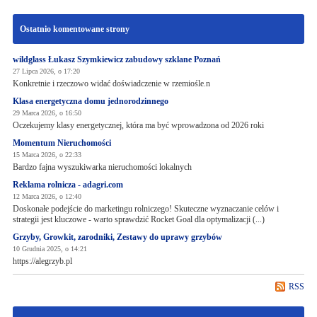
Ostatnio komentowane strony
wildglass Łukasz Szymkiewicz zabudowy szklane Poznań
27 Lipca 2026, o 17:20
Konkretnie i rzeczowo widać doświadczenie w rzemiośle.n
Klasa energetyczna domu jednorodzinnego
29 Marca 2026, o 16:50
Oczekujemy klasy energetycznej, która ma być wprowadzona od 2026 roki
Momentum Nieruchomości
15 Marca 2026, o 22:33
Bardzo fajna wyszukiwarka nieruchomości lokalnych
Reklama rolnicza - adagri.com
12 Marca 2026, o 12:40
Doskonałe podejście do marketingu rolniczego! Skuteczne wyznaczanie celów i
strategii jest kluczowe - warto sprawdzić Rocket Goal dla optymalizacji (...)
Grzyby, Growkit, zarodniki, Zestawy do uprawy grzybów
10 Grudnia 2025, o 14:21
https://alegrzyb.pl
RSS