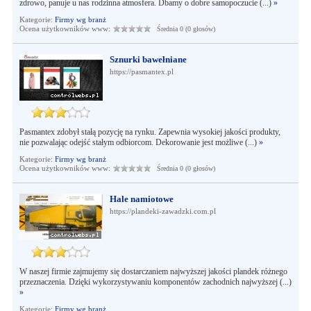
zdrowo, panuje u nas rodzinna atmosfera. Dbamy o dobre samopoczucie (...)
»
Kategorie:
Firmy wg branż
Ocena użytkowników www:
Średnia 0 (0 głosów)
Sznurki bawełniane
https://pasmantex.pl
Pasmantex zdobył stałą pozycję na rynku. Zapewnia wysokiej jakości produkty,
nie pozwalając odejść stałym odbiorcom. Dekorowanie jest możliwe (...)
»
Kategorie:
Firmy wg branż
Ocena użytkowników www:
Średnia 0 (0 głosów)
Hale namiotowe
https://plandeki-zawadzki.com.pl
W naszej firmie zajmujemy się dostarczaniem najwyższej jakości plandek różnego
przeznaczenia. Dzięki wykorzystywaniu komponentów zachodnich najwyższej (...)
»
Kategorie:
Firmy wg branż