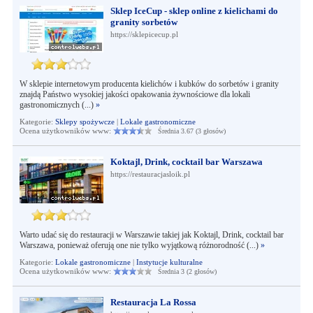
Sklep IceCup - sklep online z kielichami do
granity sorbetów
https://sklepicecup.pl
W sklepie internetowym producenta kielichów i kubków do sorbetów i granity
znajdą Państwo wysokiej jakości opakowania żywnościowe dla lokali
gastronomicznych (...)
»
Kategorie:
Sklepy spożywcze
|
Lokale gastronomiczne
Ocena użytkowników www:
Średnia 3.67 (3 głosów)
Koktajl, Drink, cocktail bar Warszawa
https://restauracjasloik.pl
Warto udać się do restauracji w Warszawie takiej jak Koktajl, Drink, cocktail bar
Warszawa, ponieważ oferują one nie tylko wyjątkową różnorodność (...)
»
Kategorie:
Lokale gastronomiczne
|
Instytucje kulturalne
Ocena użytkowników www:
Średnia 3 (2 głosów)
Restauracja La Rossa