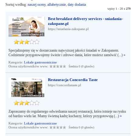
Sortuj według:
naszej oceny
,
alfabetycznie
,
daty dodania
wpisy 1 - 20 z
279
Best breakfast delivery services - sniadania-
zakopane.pl
https://sniadania-zakopane.pl
Specjalizujemy się w dostarczaniu najwyższej jakości śniadań w Zakopanem.
Codziennie przygotowujemy świeże i zdrowe dania, które możesz zamówić (...)
»
Kategorie:
Lokale gastronomiczne
Ocena użytkowników www:
Średnia 0 (0 głosów)
Restauracja Concordia Taste
https://concordiataste.pl
Zapraszamy do regularnego odwiedzania naszej restauracji, która istnieje na rynku
od bardzo wielu lat. Mamy świetną kadrę kucharzy, którzy przygotowują (...)
»
Kategorie:
Lokale gastronomiczne
Ocena użytkowników www:
Średnia 0 (0 głosów)