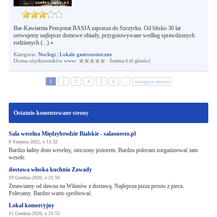
Bar-Kawiarnia Pensjonat BASIA zaprasza do Szczyrku. Od blisko 30 lat
serwujemy najlepsze domowe obiady, przygotowywane według sprawdzonych
rodzinnych (...)
»
Kategorie:
Noclegi
|
Lokale gastronomiczne
Ocena użytkowników www:
Średnia 0 (0 głosów)
1
2
3
4
5
6
...
następna strona
Ostatnio komentowane strony
Sala weselna Międzybrodzie Bialskie - salaonesto.pl
8 Sierpnia 2022, o 11:32
Bardzo ładny dom weselny, otoczony jeziorem. Bardzo polecam zorganizować tam
wesele.
dostawa włoska kuchnia Zawady
19 Grudnia 2020, o 21:50
Zmawiamy od dawna na Wilanów z dostawą. Najlepsza pizza prosto z pieca.
Polecamy. Bardzo warto spróbować.
Lokal komercyjny
15 Grudnia 2020, o 21:53