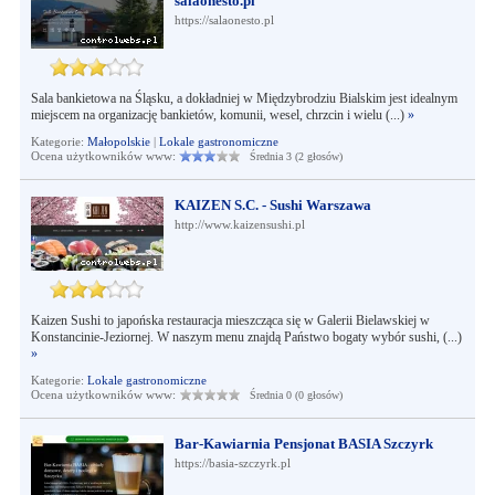
salaonesto.pl
https://salaonesto.pl
Sala bankietowa na Śląsku, a dokładniej w Międzybrodziu Bialskim jest idealnym
miejscem na organizację bankietów, komunii, wesel, chrzcin i wielu (...)
»
Kategorie:
Małopolskie
|
Lokale gastronomiczne
Ocena użytkowników www:
Średnia 3 (2 głosów)
KAIZEN S.C. - Sushi Warszawa
http://www.kaizensushi.pl
Kaizen Sushi to japońska restauracja mieszcząca się w Galerii Bielawskiej w
Konstancinie-Jeziornej. W naszym menu znajdą Państwo bogaty wybór sushi, (...)
»
Kategorie:
Lokale gastronomiczne
Ocena użytkowników www:
Średnia 0 (0 głosów)
Bar-Kawiarnia Pensjonat BASIA Szczyrk
https://basia-szczyrk.pl