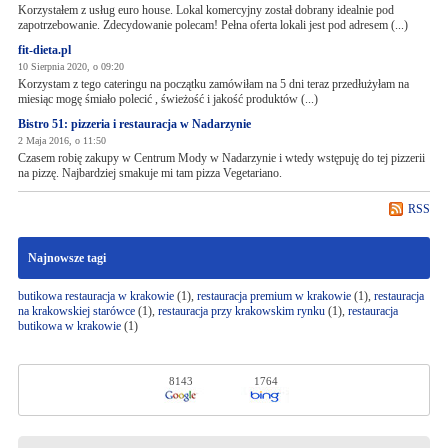
Korzystałem z usług euro house. Lokal komercyjny został dobrany idealnie pod
zapotrzebowanie. Zdecydowanie polecam! Pełna oferta lokali jest pod adresem (...)
fit-dieta.pl
10 Sierpnia 2020, o 09:20
Korzystam z tego cateringu na początku zamówiłam na 5 dni teraz przedłużyłam na
miesiąc mogę śmiało polecić , świeżość i jakość produktów (...)
Bistro 51: pizzeria i restauracja w Nadarzynie
2 Maja 2016, o 11:50
Czasem robię zakupy w Centrum Mody w Nadarzynie i wtedy wstępuję do tej pizzerii
na pizzę. Najbardziej smakuje mi tam pizza Vegetariano.
RSS
Najnowsze tagi
butikowa restauracja w krakowie
(1),
restauracja premium w krakowie
(1),
restauracja
na krakowskiej starówce
(1),
restauracja przy krakowskim rynku
(1),
restauracja
butikowa w krakowie
(1)
8143
1764