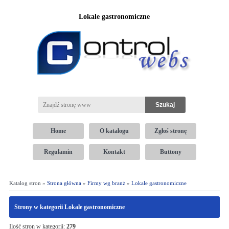
Lokale gastronomiczne
Home
O katalogu
Zgłoś stronę
Regulamin
Kontakt
Buttony
Katalog stron »
Strona główna
»
Firmy wg branż
»
Lokale gastronomiczne
Strony w kategorii Lokale gastronomiczne
Ilość stron w kategorii:
279