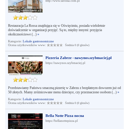
http://www.larossa.com.pl
Restauracja La Rossa znajdująca się w Oświęcimiu, posiada wieloletnie
doświadczenie w organizacji przyjęć. Są to, między innymi: przyjęcia
okolicznościowe (...)
»
Kategorie:
Lokale gastronomiczne
Ocena użytkowników www:
Średnia 0 (0 głosów)
Pizzeria Zabrze - nawynos.szybmaciej.pl
https://nawynos.szybmaciej.pl
Przedstawiamy Państwu smaczną pizzerię w Zabrzu z bezpłatnym dowozem już od
50 złotych. Mamy zróżnicowane menu dziecięce, czy przeznaczone osobom (...)
»
Kategorie:
Lokale gastronomiczne
Ocena użytkowników www:
Średnia 0 (0 głosów)
Bella Notte Pizza nocna
https://bellanottepizza.pl