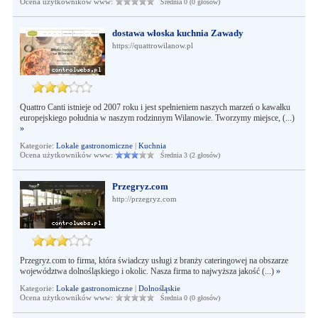
Ocena użytkowników www:
Średnia 0 (0 głosów)
dostawa włoska kuchnia Zawady
https://quattrowilanow.pl
Quattro Canti istnieje od 2007 roku i jest spełnieniem naszych marzeń o kawałku
europejskiego południa w naszym rodzinnym Wilanowie. Tworzymy miejsce, (...)
»
Kategorie:
Lokale gastronomiczne
|
Kuchnia
Ocena użytkowników www:
Średnia 3 (2 głosów)
Przegryz.com
http://przegryz.com
Przegryz.com to firma, która świadczy usługi z branży cateringowej na obszarze
województwa dolnośląskiego i okolic. Nasza firma to najwyższa jakość (...)
»
Kategorie:
Lokale gastronomiczne
|
Dolnośląskie
Ocena użytkowników www:
Średnia 0 (0 głosów)