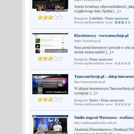
Jestem świadomy odpowiedzialności, jaką
wyjątkowego dnia. Spełnię (...)
»
Kategorie:
Lubelskie
|
Firmy muzyczne
Ocena użytkowników www:
Śr
Klawiszowcy - www.muzykuje.pl
https://muzykuje.pl
Nasz portal internetowy powstał w celu 
stronie można znaleźć (...)
»
Kategorie:
Firmy muzyczne
Ocena użytkowników www:
Śr
TaneczneStroje.pl – sklep internet
http://tanecznestroje.pl
W sklepie internetowym TaneczneStroje.pl w
występuje. (...)
»
Kategorie:
Taniec
|
Firmy muzyczne
Ocena użytkowników www:
Śr
Studio nagrań Warszawa - realizac
http://realizacjadzwieku.edu.pl
Akademia Dziennikarstwa i Realizacji Dźw