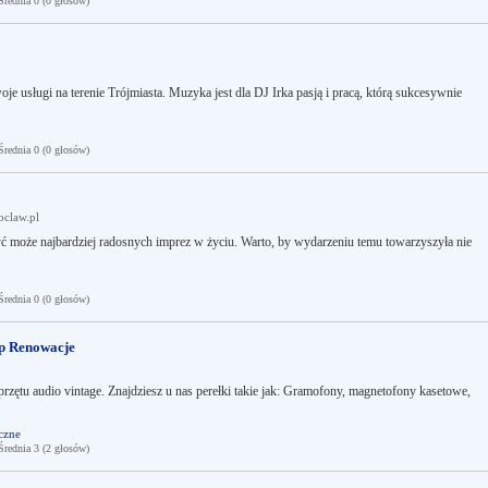
ednia 0 (0 głosów)
je usługi na terenie Trójmiasta. Muzyka jest dla DJ Irka pasją i pracą, którą sukcesywnie
ednia 0 (0 głosów)
oclaw.pl
być może najbardziej radosnych imprez w życiu. Warto, by wydarzeniu temu towarzyszyła nie
ednia 0 (0 głosów)
p Renowacje
przętu audio vintage. Znajdziesz u nas perełki takie jak: Gramofony, magnetofony kasetowe,
czne
ednia 3 (2 głosów)