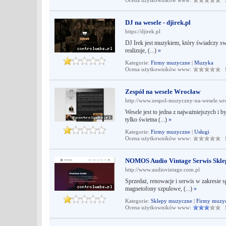
Ocena użytkowników www:
Śr
DJ na wesele - djirek.pl
https://djirek.pl
DJ Irek jest muzykiem, który świadczy swo
realizuje, (...)
»
Kategorie:
Firmy muzyczne
|
Muzyka
Ocena użytkowników www:
Śr
Zespół na wesele Wrocław
http://www.zespol-muzyczny-na-wesele.wr
Wesele jest to jedna z najważniejszych i 
tylko świetna (...)
»
Kategorie:
Firmy muzyczne
|
Usługi
Ocena użytkowników www:
Śr
NOMOS Audio Vintage Serwis Skle
http://www.audiovintage.com.pl
Sprzedaż, renowacje i serwis w zakresie s
magnetofony szpulowe, (...)
»
Kategorie:
Sklepy muzyczne
|
Firmy muzy
Ocena użytkowników www:
Śr