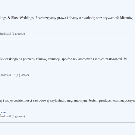
ngs & Slow Weddings. Przestrzegamy prawa i dbamy o swobodę oraz prywatność klientów,
ednia 3 (2 głosów)
 lektorskiego na potrzeby filmów, animacji, spotów reklamowych i innych zastosowań. W
ednia 3.67 (3 głosów)
znej i mojej codzienności zawodowej czyli studiu nagraniowym. Jestem producentem muzyczny
czne
ednia 0 (0 głosów)