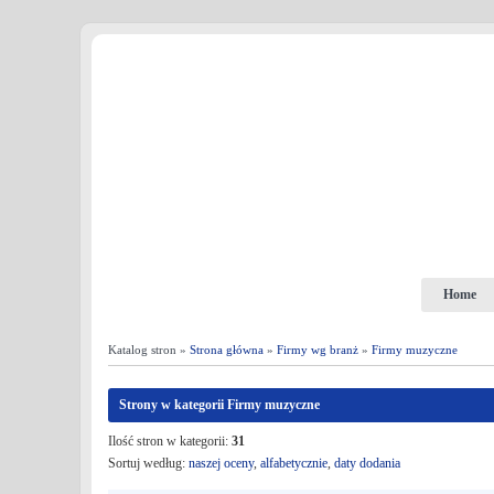
Home
Katalog stron »
Strona główna
»
Firmy wg branż
»
Firmy muzyczne
Strony w kategorii Firmy muzyczne
Ilość stron w kategorii:
31
Sortuj według:
naszej oceny
,
alfabetycznie
,
daty dodania