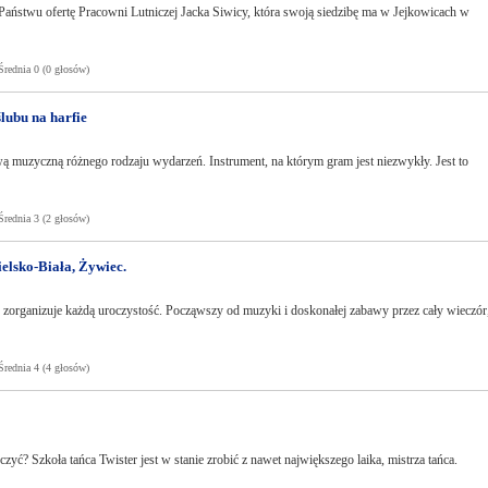
Państwu ofertę Pracowni Lutniczej Jacka Siwicy, która swoją siedzibę ma w Jejkowicach w
ednia 0 (0 głosów)
lubu na harfie
ą muzyczną różnego rodzaju wydarzeń. Instrument, na którym gram jest niezwykły. Jest to
ednia 3 (2 głosów)
elsko-Biała, Żywiec.
zorganizuje każdą uroczystość. Począwszy od muzyki i doskonałej zabawy przez cały wieczór
ednia 4 (4 głosów)
zyć? Szkoła tańca Twister jest w stanie zrobić z nawet największego laika, mistrza tańca.