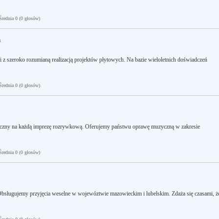
ednia 0 (0 głosów)
h
 z szeroko rozumianą realizacją projektów płytowych. Na bazie wieloletnich doświadczeń
ednia 0 (0 głosów)
yczny na każdą imprezę rozrywkową. Oferujemy państwu oprawę muzyczną w zakresie
ednia 0 (0 głosów)
sługujemy przyjęcia weselne w wojewóztwie mazowieckim i lubelskim. Zdaża się czasami, ż