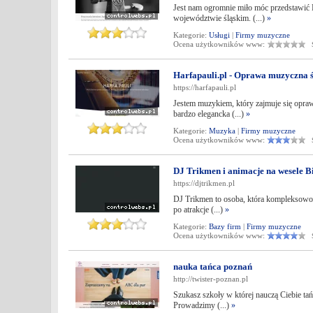
Jest nam ogromnie miło móc przedstawić 
województwie śląskim. (...)
»
Kategorie:
Usługi
|
Firmy muzyczne
Ocena użytkowników www:
Śr
Harfapauli.pl - Oprawa muzyczna ś
https://harfapauli.pl
Jestem muzykiem, który zajmuje się opraw
bardzo elegancka (...)
»
Kategorie:
Muzyka
|
Firmy muzyczne
Ocena użytkowników www:
Śr
DJ Trikmen i animacje na wesele Bi
https://djtrikmen.pl
DJ Trikmen to osoba, która kompleksowo 
po atrakcje (...)
»
Kategorie:
Bazy firm
|
Firmy muzyczne
Ocena użytkowników www:
Śr
nauka tańca poznań
http://twister-poznan.pl
Szukasz szkoły w której nauczą Ciebie tańc
Prowadzimy (...)
»