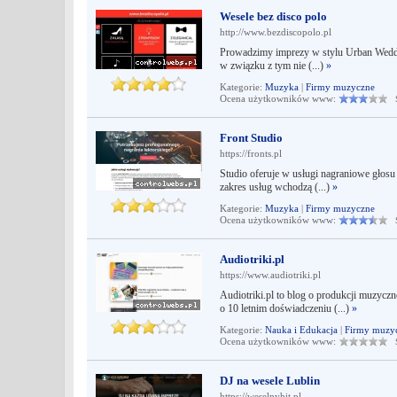
Wesele bez disco polo
http://www.bezdiscopolo.pl
Prowadzimy imprezy w stylu Urban Weddi
w związku z tym nie (...)
»
Kategorie:
Muzyka
|
Firmy muzyczne
Ocena użytkowników www:
Śr
Front Studio
https://fronts.pl
Studio oferuje w usługi nagraniowe głosu
zakres usług wchodzą (...)
»
Kategorie:
Muzyka
|
Firmy muzyczne
Ocena użytkowników www:
Śr
Audiotriki.pl
https://www.audiotriki.pl
Audiotriki.pl to blog o produkcji muzyc
o 10 letnim doświadczeniu (...)
»
Kategorie:
Nauka i Edukacja
|
Firmy muzy
Ocena użytkowników www:
Śr
DJ na wesele Lublin
https://weselnyhit.pl