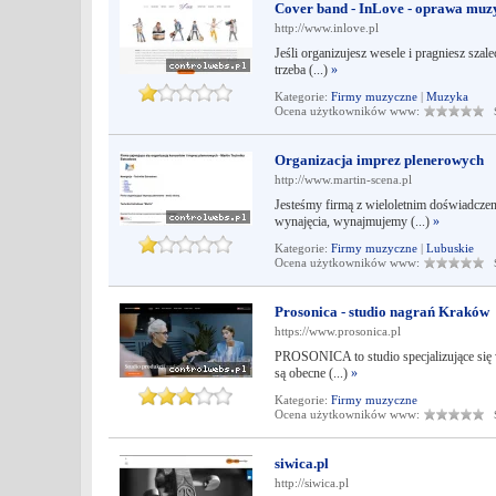
Cover band - InLove - oprawa muzyc
http://www.inlove.pl
Jeśli organizujesz wesele i pragniesz sza
trzeba (...)
»
Kategorie:
Firmy muzyczne
|
Muzyka
Ocena użytkowników www:
Śr
Organizacja imprez plenerowych
http://www.martin-scena.pl
Jesteśmy firmą z wieloletnim doświadcze
wynajęcia, wynajmujemy (...)
»
Kategorie:
Firmy muzyczne
|
Lubuskie
Ocena użytkowników www:
Śr
Prosonica - studio nagrań Kraków
https://www.prosonica.pl
PROSONICA to studio specjalizujące się w
są obecne (...)
»
Kategorie:
Firmy muzyczne
Ocena użytkowników www:
Śr
siwica.pl
http://siwica.pl