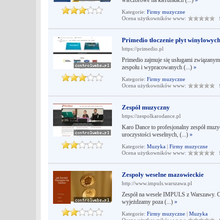
wieczorowe na kierunkach (...)
»
Kategorie:
Firmy muzyczne
Ocena użytkowników www:
Śr
Primedio tłoczenie płyt winylowyc
https://primedio.pl
Primedio zajmuje się usługami związanymi
zespołu i wypracowanych (...)
»
Kategorie:
Firmy muzyczne
Ocena użytkowników www:
Śr
Zespół muzyczny
https://zespolkarodance.pl
Karo Dance to profesjonalny zespół muz
uroczystości weselnych, (...)
»
Kategorie:
Muzyka
|
Firmy muzyczne
Ocena użytkowników www:
Śr
Zespoły weselne mazowieckie
http://www.impuls.warszawa.pl
Zespół na wesele IMPULS z Warszawy. Ob
wyjeżdzamy poza (...)
»
Kategorie:
Firmy muzyczne
|
Muzyka