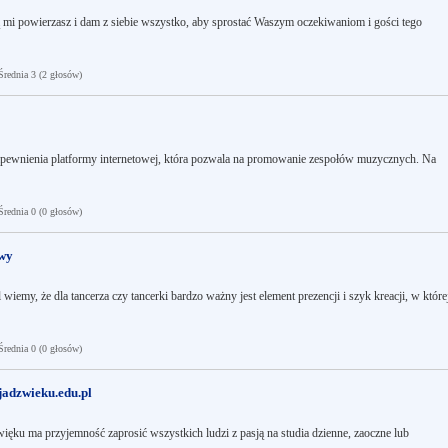
 mi powierzasz i dam z siebie wszystko, aby sprostać Waszym oczekiwaniom i gości tego
ednia 3 (2 głosów)
zapewnienia platformy internetowej, która pozwala na promowanie zespołów muzycznych. Na
ednia 0 (0 głosów)
owy
iemy, że dla tancerza czy tancerki bardzo ważny jest element prezencji i szyk kreacji, w które
ednia 0 (0 głosów)
jadzwieku.edu.pl
ięku ma przyjemność zaprosić wszystkich ludzi z pasją na studia dzienne, zaoczne lub