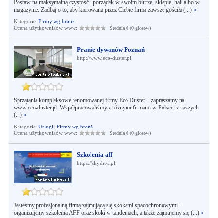
Postaw na maksymalną czystość i porządek w swoim biurze, sklepie, hali albo w
magazynie. Zadbaj o to, aby kierowana przez Ciebie firma zawsze gościła (...)
»
Kategorie:
Firmy wg branż
Ocena użytkowników www:
Średnia 0 (0 głosów)
Pranie dywanów Poznań
http://www.eco-duster.pl
Sprzątania kompleksowe renomowanej firmy Eco Duster – zapraszamy na
www.eco-duster.pl. Współpracowaliśmy z różnymi firmami w Polsce, z naszych
(...)
»
Kategorie:
Usługi
|
Firmy wg branż
Ocena użytkowników www:
Średnia 0 (0 głosów)
Szkolenia aff
https://skydive.pl
Jesteśmy profesjonalną firmą zajmującą się skokami spadochronowymi –
organizujemy szkolenia AFF oraz skoki w tandemach, a także zajmujemy się (...)
»