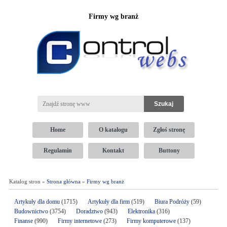
Firmy wg branż
Home
O katalogu
Zgłoś stronę
Regulamin
Kontakt
Buttony
Katalog stron »
Strona główna
»
Firmy wg branż
Artykuły dla domu
(1715)
Artykuły dla firm
(519)
Biura Podróży
(59)
Budownictwo
(3754)
Doradztwo
(943)
Elektronika
(316)
Finanse
(990)
Firmy internetowe
(273)
Firmy komputerowe
(137)