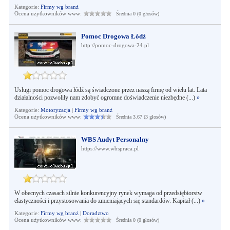
Kategorie:
Firmy wg branż
Ocena użytkowników www:
Średnia 0 (0 głosów)
Pomoc Drogowa Łódź
http://pomoc-drogowa-24.pl
Usługi pomoc drogowa łódź są świadczone przez naszą firmę od wielu lat. Lata
działalności pozwoliły nam zdobyć ogromne doświadczenie niezbędne (...)
»
Kategorie:
Motoryzacja
|
Firmy wg branż
Ocena użytkowników www:
Średnia 3.67 (3 głosów)
WBS Audyt Personalny
https://www.wbspraca.pl
W obecnych czasach silnie konkurencyjny rynek wymaga od przedsiębiorstw
elastyczności i przystosowania do zmieniających się standardów. Kapitał (...)
»
Kategorie:
Firmy wg branż
|
Doradztwo
Ocena użytkowników www:
Średnia 0 (0 głosów)