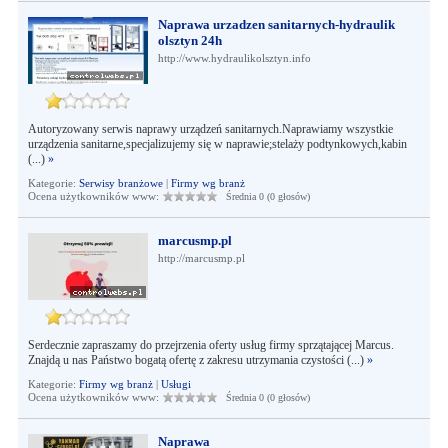
Naprawa urzadzen sanitarnych-hydraulik
olsztyn 24h
http://www.hydraulikolsztyn.info
Autoryzowany serwis naprawy urządzeń sanitarnych.Naprawiamy wszystkie
urządzenia sanitarne,specjalizujemy się w naprawie;stelaży podtynkowych,kabin
(...)
»
Kategorie:
Serwisy branżowe
|
Firmy wg branż
Ocena użytkowników www:
Średnia 0 (0 głosów)
marcusmp.pl
http://marcusmp.pl
Serdecznie zapraszamy do przejrzenia oferty usług firmy sprzątającej Marcus.
Znajdą u nas Państwo bogatą ofertę z zakresu utrzymania czystości (...)
»
Kategorie:
Firmy wg branż
|
Usługi
Ocena użytkowników www:
Średnia 0 (0 głosów)
Naprawa