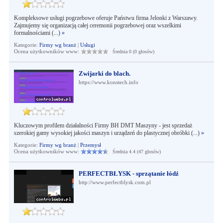
Kompleksowe usługi pogrzebowe oferuje Państwu firma Jelonki z Warszawy.
Zajmujemy się organizacją całej ceremonii pogrzebowej oraz wszelkimi
formalnościami (...)
»
Kategorie:
Firmy wg branż
|
Usługi
Ocena użytkowników www:
Średnia 0 (0 głosów)
Zwijarki do blach.
https://www.konstech.info
Kluczowym profilem działalności Firmy BH DMT Maszyny - jest sprzedaż
szerokiej gamy wysokiej jakości maszyn i urządzeń do plastycznej obróbki (...)
»
Kategorie:
Firmy wg branż
|
Przemysł
Ocena użytkowników www:
Średnia 4.4 (47 głosów)
PERFECTBŁYSK - sprzątanie łódź
http://www.perfectblysk.com.pl