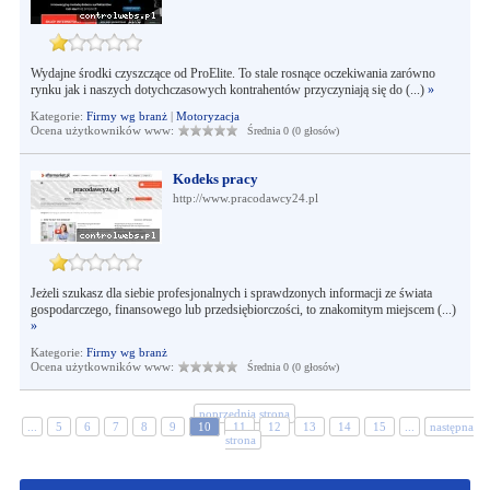
Wydajne środki czyszczące od ProElite. To stale rosnące oczekiwania zarówno
rynku jak i naszych dotychczasowych kontrahentów przyczyniają się do (...)
»
Kategorie:
Firmy wg branż
|
Motoryzacja
Ocena użytkowników www:
Średnia 0 (0 głosów)
Kodeks pracy
http://www.pracodawcy24.pl
Jeżeli szukasz dla siebie profesjonalnych i sprawdzonych informacji ze świata
gospodarczego, finansowego lub przedsiębiorczości, to znakomitym miejscem (...)
»
Kategorie:
Firmy wg branż
Ocena użytkowników www:
Średnia 0 (0 głosów)
poprzednia strona
...
5
6
7
8
9
10
11
12
13
14
15
...
następna
strona