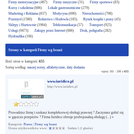
Firmy motoryzacyjne
(407)
Firmy muzyczne
(31)
Firmy sportowe
(83)
Kursy i szkolenia
(606)
Lokale gastronomiczne
(279)
Marketing i Reklama
(837)
Medycyna
(690)
Nieruchomości
(798)
Przemysł
(1580)
Rolnictwo i Hodowla
(185)
Rynek książki i prasy
(45)
Sklepy i Hurtownie
(1964)
Telekomunikacja
(57)
Transport
(925)
Usługi
(9473)
Zakupy przez Internet
(686)
Druk, poligrafia
(282)
Hydraulika
(106)
Strony w kategorii Firmy wg branż
Ilość stron w kategorii:
655
Sortuj według:
naszej oceny
,
alfabetycznie
,
daty dodania
wpisy 181 - 200 z
655
www.iuridico.pl
http://www.iuridico.pl
Prowadzisz firmę i szukasz kompleksowej obsługi prawnej ? Zaczynasz gubić się
w gąszczu przepisów ? Firma Iuridico oferuje profesjonalną obsługę (...)
»
Kategorie:
Prawo
|
Firmy wg branż
Ocena użytkowników www:
Średnia 1 (1 głosów)