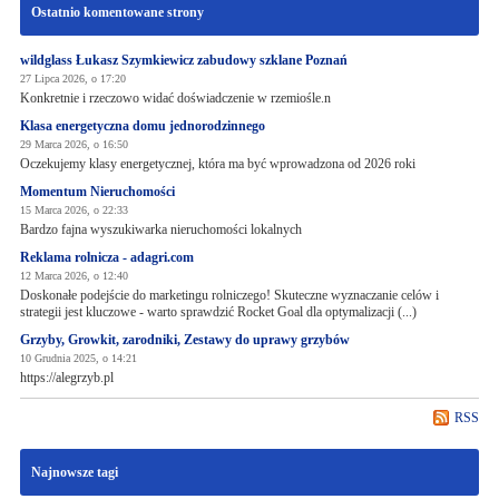
Ostatnio komentowane strony
wildglass Łukasz Szymkiewicz zabudowy szklane Poznań
27 Lipca 2026, o 17:20
Konkretnie i rzeczowo widać doświadczenie w rzemiośle.n
Klasa energetyczna domu jednorodzinnego
29 Marca 2026, o 16:50
Oczekujemy klasy energetycznej, która ma być wprowadzona od 2026 roki
Momentum Nieruchomości
15 Marca 2026, o 22:33
Bardzo fajna wyszukiwarka nieruchomości lokalnych
Reklama rolnicza - adagri.com
12 Marca 2026, o 12:40
Doskonałe podejście do marketingu rolniczego! Skuteczne wyznaczanie celów i
strategii jest kluczowe - warto sprawdzić Rocket Goal dla optymalizacji (...)
Grzyby, Growkit, zarodniki, Zestawy do uprawy grzybów
10 Grudnia 2025, o 14:21
https://alegrzyb.pl
RSS
Najnowsze tagi