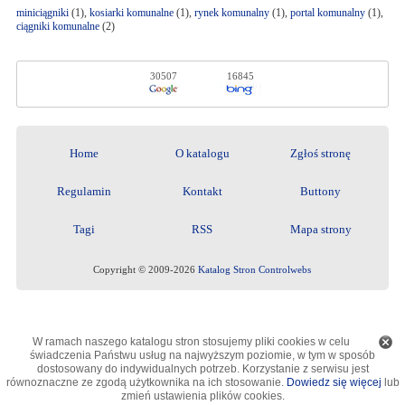
miniciągniki
(1),
kosiarki komunalne
(1),
rynek komunalny
(1),
portal komunalny
(1),
ciągniki komunalne
(2)
30507
16845
Home
O katalogu
Zgłoś stronę
Regulamin
Kontakt
Buttony
Tagi
RSS
Mapa strony
Copyright © 2009-2026
Katalog Stron Controlwebs
W ramach naszego katalogu stron stosujemy pliki cookies w celu
świadczenia Państwu usług na najwyższym poziomie, w tym w sposób
dostosowany do indywidualnych potrzeb. Korzystanie z serwisu jest
równoznaczne ze zgodą użytkownika na ich stosowanie.
Dowiedz się więcej
lub
zmień ustawienia plików cookies.