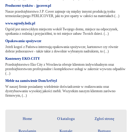
Producent tynków - jpcover.pl
Nasze przedsiębiorstwo J.P. Cover zajmuje się między innymi produkcją tynku
termoizolacyjnego PERLICOVER, jaki to jest oparty w całości na materiałach (...)
www.ogrody.lodz.pl
Ogród jest niezwykłym miejscem wokół Twojego domu, miejsce na odpoczynek,
spotkania z rodziną i przyjaciółmi, to też miejsce zabaw Twoich dzieci. (...)
Opakowania spożywcze
Jeżeli kogoś z Państwa interesują opakowania spożywcze, kartonowe czy równie
dobrze jednorazowe - także takie z dowolnie wybranym nadrukiem, to (...)
Kontenery EKO-CITY
Przedsiębiorstwo Eko City z Wrocławia oferuje klientom indywidualnym oraz
przedsiębiorstwom profesjonalne i kompleksowe usługi w zakresie wywozu odpadów
(...)
Meble na zamówienie DomArtStyl
W naszej firmie posiadamy wieloletnie doświadczenie w realizowaniu oraz
dystrybuowaniu wysokiej jakości mebli. Wszystkim naszym klientom zarówno
firmowym, (...)
Home
O katalogu
Zgłoś stronę
Regulamin
Kontakt
Buttony