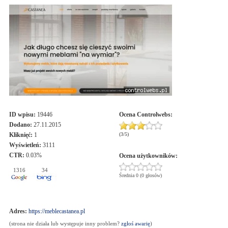
ID wpisu:
19446
Ocena
Controlwebs
:
Dodano:
27.11.2015
Kliknięć:
1
(
3
/
5
)
Wyświetleń:
3111
CTR:
0.03%
Ocena użytkowników:
1316
34
Średnia 0 (0 głosów)
Adres:
https://meblecastanea.pl
(strona nie działa lub występuje inny problem?
zgłoś awarię
)