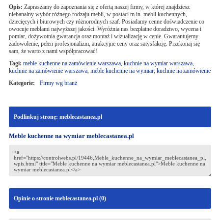
Opis:
Zapraszamy do zapoznania się z ofertą naszej firmy, w której znajdziesz
niebanalny wybór różnego rodzaju mebli, w postaci m.in. mebli kuchennych,
dziecięcych i biurowych czy różnorodnych szaf. Posiadamy cenne doświadczenie co
owocuje meblami najwyższej jakości. Wyróżnia nas bezpłatne doradztwo, wycena i
pomiar, dożywotnia gwarancja oraz montaż i wizualizację w cenie. Gwarantujemy
zadowolenie, pełen profesjonalizm, atrakcyjne ceny oraz satysfakcję. Przekonaj się
sam, że warto z nami współpracować!
Tagi:
meble kuchenne na zamówienie warszawa
,
kuchnie na wymiar warszawa
,
kuchnie na zamówienie warszawa
,
meble kuchenne na wymiar
,
kuchnie na zamówienie
Kategorie:
Firmy wg branż
Podlinkuj stronę: meblecastanea.pl
Meble kuchenne na wymiar meblecastanea.pl
Opinie o stronie meblecastanea.pl (
0
)