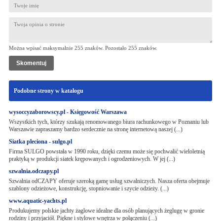
Można wpisać maksymalnie 255 znaków. Pozostało
255
znaków.
Podobne strony w katalogu
wysoccyzaborowscy.pl - Księgowość Warszawa
Wszystkich tych, którzy szukają renomowanego biura rachunkowego w Poznaniu lub
Warszawie zapraszamy bardzo serdecznie na stronę internetową naszej (...)
Siatka pleciona - sulgo.pl
Firma SULGO powstała w 1990 roku, dzięki czemu może się pochwalić wieloletnią
praktyką w produkcji siatek krępowanych i ogrodzeniowych. W jej (...)
szwalnia.odczapy.pl
Szwalnia odCZAPY oferuje szeroką gamę usług szwalniczych. Nasza oferta obejmuje
szablony odzieżowe, konstrukcję, stopniowanie i szycie odzieży. (...)
www.aquatic-yachts.pl
Produkujemy polskie jachty żaglowe idealne dla osób planujących żeglugę w gronie
rodziny i przyjaciół. Piękne i stylowe wnętrza w połączeniu (...)