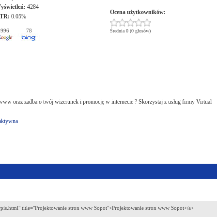
yświetleń:
4284
Ocena użytkowników:
TR:
0.05%
996
78
Średnia 0 (0 głosów)
www oraz zadba o twój wizerunek i promocję w internecie ? Skorzystaj z usług firmy Virtual
raktywna