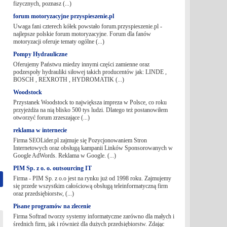
fizycznych, poznasz (...)
forum motoryzacyjne przyspieszenie.pl
Uwaga fani czterech kółek powstało forum.przyspieszenie.pl -
najlepsze polskie forum motoryzacyjne. Forum dla fanów
motoryzacji oferuje tematy ogólne (...)
Pompy Hydrauliczne
Oferujemy Państwu miedzy innymi części zamienne oraz
podzespoły hydrauliki siłowej takich producentów jak: LINDE ,
BOSCH , REXROTH , HYDROMATIK (...)
Woodstock
Przystanek Woodstock to największa impreza w Polsce, co roku
przyjeżdża na nią blisko 500 tys ludzi. Dlatego też postanowiłem
otworzyć forum zrzeszające (...)
reklama w internecie
Firma SEOLider.pl zajmuje się Pozycjonowaniem Stron
Internetowych oraz obsługą kampanii Linków Sponsorowanych w
Google AdWords. Reklama w Google. (...)
PIM Sp. z o. o. outsourcing IT
Firma - PIM Sp. z o.o jest na rynku już od 1998 roku. Zajmujemy
się przede wszystkim całościową obsługą teleinformatyczną firm
oraz przedsiębiorstw, (...)
Pisane programów na zlecenie
Firma Softrad tworzy systemy informatyczne zarówno dla małych i
średnich firm, jak i również dla dużych przedsiębiorstw. Zdając