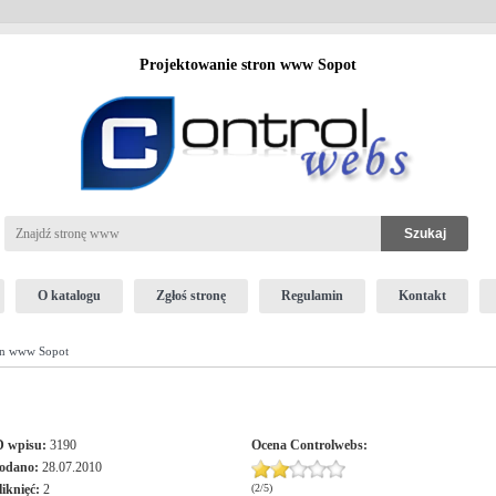
Projektowanie stron www Sopot
O katalogu
Zgłoś stronę
Regulamin
Kontakt
on www Sopot
D wpisu:
3190
Ocena
Controlwebs
:
odano:
28.07.2010
liknięć:
2
(
2
/
5
)