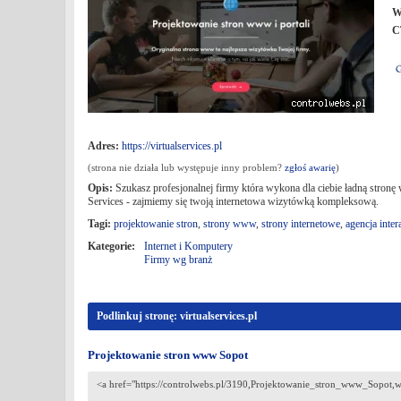
W
C
Adres:
https://virtualservices.pl
(strona nie działa lub występuje inny problem?
zgłoś awarię
)
Opis:
Szukasz profesjonalnej firmy która wykona dla ciebie ładną stronę 
Services - zajmiemy się twoją internetowa wizytówką kompleksową.
Tagi:
projektowanie stron
,
strony www
,
strony internetowe
,
agencja inte
Kategorie:
Internet i Komputery
Firmy wg branż
Podlinkuj stronę: virtualservices.pl
Projektowanie stron www Sopot