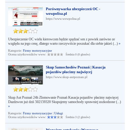
Porównywarka ubezpieczeń OC -
wowpolisa.pl
https://www.wowpolisa.pl
Ubezpieczenie OC wielu kierowcom będzie spędzać sen z powiek zarówno ze
względu na jego cenę, dlatego warto rzeczywiście poszukać dla siebie jakieś (...)
»
Kategorie:
Firmy motoryzacyjne
Ocena użytkowników www:
Średnia 0 (0 głosów)
Skup Samochodów Poznań | Kasacja
pojazdów płacimy najwięcej
https://www.skup-autpoznan.pl
Skup Aut Poznań 24h Zlomowanie Poznań Kasacja pojazdów płacimy najwięcej
Dazdzwon już dziś 502159320 Skupujemy samochody sprawniej uszkodzone (...)
»
Kategorie:
Firmy motoryzacyjne
|
Usługi
Ocena użytkowników www:
Średnia 3 (2 głosów)
Wynajem autokarów Warszawa