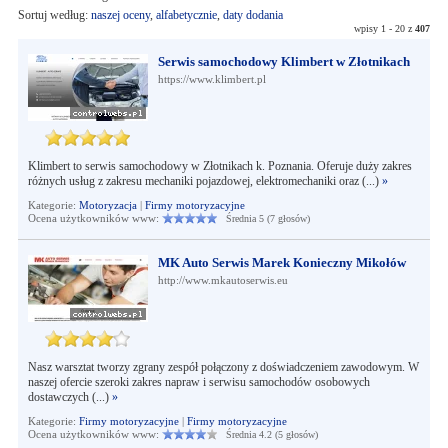
Sortuj według:
naszej oceny
,
alfabetycznie
,
daty dodania
wpisy 1 - 20 z
407
Serwis samochodowy Klimbert w Złotnikach
https://www.klimbert.pl
Klimbert to serwis samochodowy w Złotnikach k. Poznania. Oferuje duży zakres
różnych usług z zakresu mechaniki pojazdowej, elektromechaniki oraz (...)
»
Kategorie:
Motoryzacja
|
Firmy motoryzacyjne
Ocena użytkowników www:
Średnia 5 (7 głosów)
MK Auto Serwis Marek Konieczny Mikołów
http://www.mkautoserwis.eu
Nasz warsztat tworzy zgrany zespół połączony z doświadczeniem zawodowym. W
naszej ofercie szeroki zakres napraw i serwisu samochodów osobowych
dostawczych (...)
»
Kategorie:
Firmy motoryzacyjne
|
Firmy motoryzacyjne
Ocena użytkowników www:
Średnia 4.2 (5 głosów)