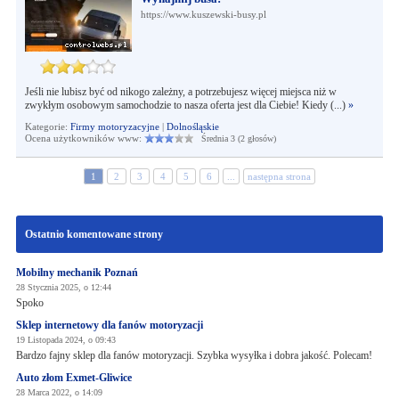
https://www.kuszewski-busy.pl
Jeśli nie lubisz być od nikogo zależny, a potrzebujesz więcej miejsca niż w
zwykłym osobowym samochodzie to nasza oferta jest dla Ciebie! Kiedy (...)
»
Kategorie:
Firmy motoryzacyjne
|
Dolnośląskie
Ocena użytkowników www:
Średnia 3 (2 głosów)
1
2
3
4
5
6
...
następna strona
Ostatnio komentowane strony
Mobilny mechanik Poznań
28 Stycznia 2025, o 12:44
Spoko
Sklep internetowy dla fanów motoryzacji
19 Listopada 2024, o 09:43
Bardzo fajny sklep dla fanów motoryzacji. Szybka wysyłka i dobra jakość. Polecam!
Auto złom Exmet-Gliwice
28 Marca 2022, o 14:09