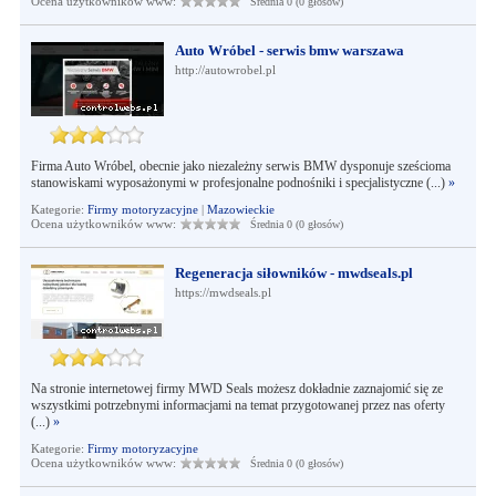
Ocena użytkowników www:
Średnia 0 (0 głosów)
Auto Wróbel - serwis bmw warszawa
http://autowrobel.pl
Firma Auto Wróbel, obecnie jako niezależny serwis BMW dysponuje sześcioma
stanowiskami wyposażonymi w profesjonalne podnośniki i specjalistyczne (...)
»
Kategorie:
Firmy motoryzacyjne
|
Mazowieckie
Ocena użytkowników www:
Średnia 0 (0 głosów)
Regeneracja siłowników - mwdseals.pl
https://mwdseals.pl
Na stronie internetowej firmy MWD Seals możesz dokładnie zaznajomić się ze
wszystkimi potrzebnymi informacjami na temat przygotowanej przez nas oferty
(...)
»
Kategorie:
Firmy motoryzacyjne
Ocena użytkowników www:
Średnia 0 (0 głosów)