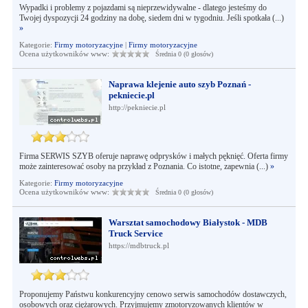
Wypadki i problemy z pojazdami są nieprzewidywalne - dlatego jesteśmy do
Twojej dyspozycji 24 godziny na dobę, siedem dni w tygodniu. Jeśli spotkała (...)
»
Kategorie:
Firmy motoryzacyjne
|
Firmy motoryzacyjne
Ocena użytkowników www:
Średnia 0 (0 głosów)
Naprawa klejenie auto szyb Poznań -
pekniecie.pl
http://pekniecie.pl
Firma SERWIS SZYB oferuje naprawę odprysków i małych pęknięć. Oferta firmy
może zainteresować osoby na przykład z Poznania. Co istotne, zapewnia (...)
»
Kategorie:
Firmy motoryzacyjne
Ocena użytkowników www:
Średnia 0 (0 głosów)
Warsztat samochodowy Białystok - MDB
Truck Service
https://mdbtruck.pl
Proponujemy Państwu konkurencyjny cenowo serwis samochodów dostawczych,
osobowych oraz ciężarowych. Przyjmujemy zmotoryzowanych klientów w