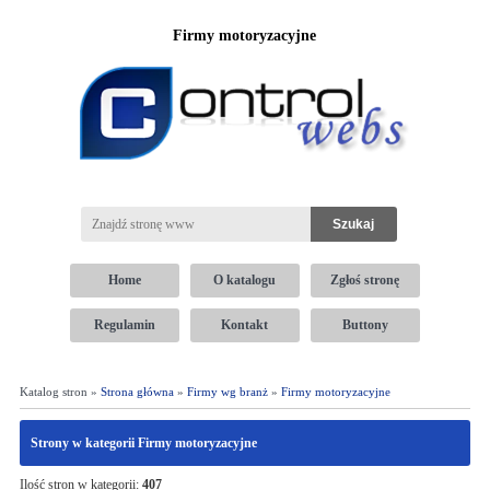
Firmy motoryzacyjne
Home
O katalogu
Zgłoś stronę
Regulamin
Kontakt
Buttony
Katalog stron »
Strona główna
»
Firmy wg branż
»
Firmy motoryzacyjne
Strony w kategorii Firmy motoryzacyjne
Ilość stron w kategorii:
407