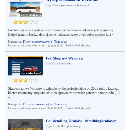
http://www.przewozosob.waw.pl
Ludzie chętnie korzystają z możliwości przewozów autokarowych za granicę.
Dzięki temu w bardzo dobrej cenie można zarezerwować sobie miejsce (...)
»
Kategorie:
Firmy motoryzacyjne
|
Transport
Ocena użytkowników www:
Średnia 0 (0 głosów)
FsT Skup ayt Wrocław
http://market-auto.pl
Skupem aut we Wrocławiu zajmujemy się profesjonalnie od 2005 roku , każdego
klienta traktujemy indywidualnie co sprawia że sprzedaż państwa samochodu (...)
»
Kategorie:
Firmy motoryzacyjne
|
Transport
Ocena użytkowników www:
Średnia 0 (0 głosów)
Car detailing Kraków - detailkingkrakow.pl
https://detailkingkrakow.pl