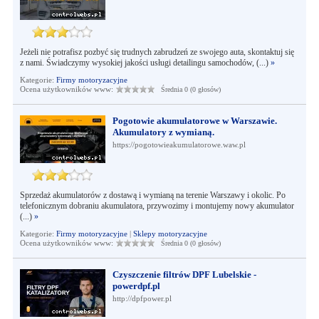
Jeżeli nie potrafisz pozbyć się trudnych zabrudzeń ze swojego auta, skontaktuj się
z nami. Świadczymy wysokiej jakości usługi detailingu samochodów, (...)
»
Kategorie:
Firmy motoryzacyjne
Ocena użytkowników www:
Średnia 0 (0 głosów)
Pogotowie akumulatorowe w Warszawie.
Akumulatory z wymianą.
https://pogotowieakumulatorowe.waw.pl
Sprzedaż akumulatorów z dostawą i wymianą na terenie Warszawy i okolic. Po
telefonicznym dobraniu akumulatora, przywozimy i montujemy nowy akumulator
(...)
»
Kategorie:
Firmy motoryzacyjne
|
Sklepy motoryzacyjne
Ocena użytkowników www:
Średnia 0 (0 głosów)
Czyszczenie filtrów DPF Lubelskie -
powerdpf.pl
http://dpfpower.pl