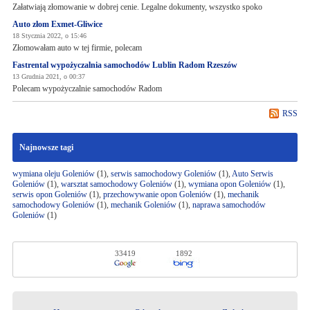
Załatwiają złomowanie w dobrej cenie. Legalne dokumenty, wszystko spoko
Auto złom Exmet-Gliwice
18 Stycznia 2022, o 15:46
Złomowałam auto w tej firmie, polecam
Fastrental wypożyczalnia samochodów Lublin Radom Rzeszów
13 Grudnia 2021, o 00:37
Polecam wypożyczalnie samochodów Radom
RSS
Najnowsze tagi
wymiana oleju Goleniów
(1),
serwis samochodowy Goleniów
(1),
Auto Serwis
Goleniów
(1),
warsztat samochodowy Goleniów
(1),
wymiana opon Goleniów
(1),
serwis opon Goleniów
(1),
przechowywanie opon Goleniów
(1),
mechanik
samochodowy Goleniów
(1),
mechanik Goleniów
(1),
naprawa samochodów
Goleniów
(1)
33419
1892