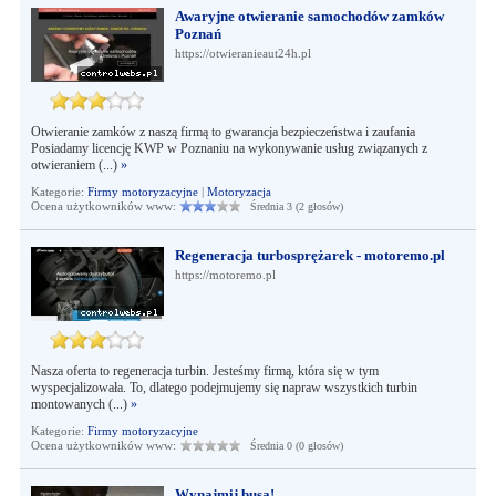
Awaryjne otwieranie samochodów zamków
Poznań
https://otwieranieaut24h.pl
Otwieranie zamków z naszą firmą to gwarancja bezpieczeństwa i zaufania
Posiadamy licencję KWP w Poznaniu na wykonywanie usług związanych z
otwieraniem (...)
»
Kategorie:
Firmy motoryzacyjne
|
Motoryzacja
Ocena użytkowników www:
Średnia 3 (2 głosów)
Regeneracja turbosprężarek - motoremo.pl
https://motoremo.pl
Nasza oferta to regeneracja turbin. Jesteśmy firmą, która się w tym
wyspecjalizowała. To, dlatego podejmujemy się napraw wszystkich turbin
montowanych (...)
»
Kategorie:
Firmy motoryzacyjne
Ocena użytkowników www:
Średnia 0 (0 głosów)
Wynajmij busa!