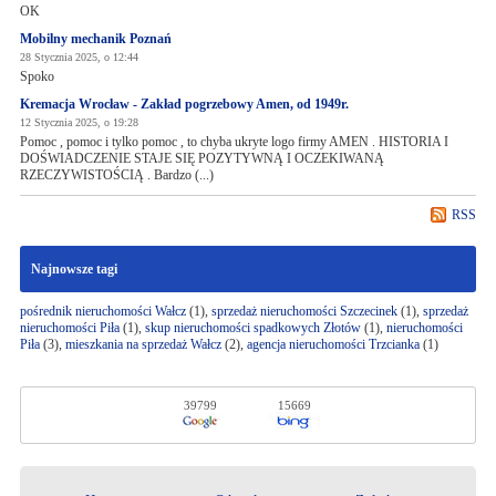
OK
Mobilny mechanik Poznań
28 Stycznia 2025, o 12:44
Spoko
Kremacja Wrocław - Zakład pogrzebowy Amen, od 1949r.
12 Stycznia 2025, o 19:28
Pomoc , pomoc i tylko pomoc , to chyba ukryte logo firmy AMEN . HISTORIA I
DOŚWIADCZENIE STAJE SIĘ POZYTYWNĄ I OCZEKIWANĄ
RZECZYWISTOŚCIĄ . Bardzo (...)
RSS
Najnowsze tagi
pośrednik nieruchomości Wałcz
(1),
sprzedaż nieruchomości Szczecinek
(1),
sprzedaż
nieruchomości Piła
(1),
skup nieruchomości spadkowych Złotów
(1),
nieruchomości
Piła
(3),
mieszkania na sprzedaż Wałcz
(2),
agencja nieruchomości Trzcianka
(1)
39799
15669