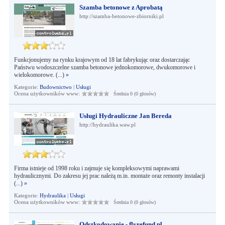
Szamba betonowe z Aprobatą
http://szamba-betonowe-zbiorniki.pl
Funkcjonujemy na rynku krajowym od 18 lat fabrykując oraz dostarczając
Państwu wodoszczelne szamba betonowe jednokomorowe, dwukomorowe i
wielokomorowe. (...)
»
Kategorie:
Budownictwo
|
Usługi
Ocena użytkowników www:
Średnia 0 (0 głosów)
Usługi Hydrauliczne Jan Bereda
http://hydraulika.waw.pl
Firma istnieje od 1998 roku i zajmuje się kompleksowymi naprawami
hydraulicznymi. Do zakresu jej prac należą m.in. montaże oraz remonty instalacji
(...)
»
Kategorie:
Hydraulika
|
Usługi
Ocena użytkowników www:
Średnia 0 (0 głosów)
Odszkodowanie - flyrefund.pl