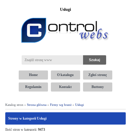
Usługi
Home
O katalogu
Zgłoś stronę
Regulamin
Kontakt
Buttony
Katalog stron »
Strona główna
»
Firmy wg branż
»
Usługi
Strony w kategorii Usługi
Ilość stron w kategorii:
9473