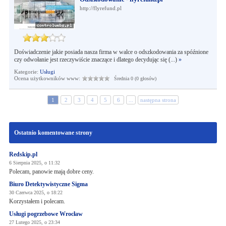
http://flyrefund.pl
Doświadczenie jakie posiada nasza firma w walce o odszkodowania za spóźnione
czy odwołanie jest rzeczywiście znaczące i dlatego decydując się (...)
»
Kategorie:
Usługi
Ocena użytkowników www:
Średnia 0 (0 głosów)
1
2
3
4
5
6
...
następna strona
Ostatnio komentowane strony
Redskip.pl
6 Sierpnia 2025, o 11:32
Polecam, panowie mają dobre ceny.
Biuro Detektywistyczne Sigma
30 Czerwca 2025, o 18:22
Korzystałem i polecam.
Usługi pogrzebowe Wrocław
27 Lutego 2025, o 23:34