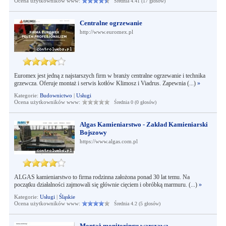
Ocena użytkowników www:
Średnia 4.41 (17 głosów)
Centralne ogrzewanie
http://www.euromex.pl
Euromex jest jedną z najstarszych firm w branży centralne ogrzewanie i technika
grzewcza. Oferuje montaż i serwis kotłów Klimosz i Viadrus. Zapewnia (...)
»
Kategorie:
Budownictwo
|
Usługi
Ocena użytkowników www:
Średnia 0 (0 głosów)
Algas Kamieniarstwo - Zakład Kamieniarski
Bojszowy
https://www.algas.com.pl
ALGAS kamieniarstwo to firma rodzinna założona ponad 30 lat temu. Na
początku działalności zajmowali się głównie cięciem i obróbką marmuru. (...)
»
Kategorie:
Usługi
|
Śląskie
Ocena użytkowników www:
Średnia 4.2 (5 głosów)
Montaż monitoringu warszawa -