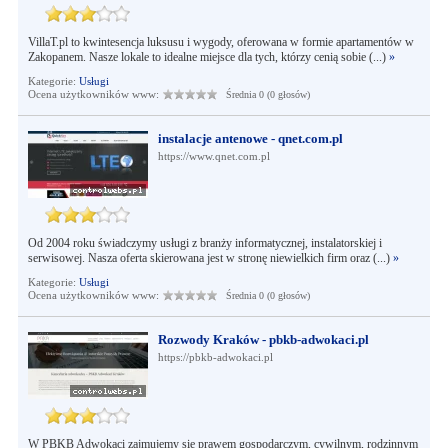
VillaT.pl to kwintesencja luksusu i wygody, oferowana w formie apartamentów w
Zakopanem. Nasze lokale to idealne miejsce dla tych, którzy cenią sobie (...)
»
Kategorie:
Usługi
Ocena użytkowników www:
Średnia 0 (0 głosów)
instalacje antenowe - qnet.com.pl
https://www.qnet.com.pl
Od 2004 roku świadczymy usługi z branży informatycznej, instalatorskiej i
serwisowej. Nasza oferta skierowana jest w stronę niewielkich firm oraz (...)
»
Kategorie:
Usługi
Ocena użytkowników www:
Średnia 0 (0 głosów)
Rozwody Kraków - pbkb-adwokaci.pl
https://pbkb-adwokaci.pl
W PBKB Adwokaci zajmujemy się prawem gospodarczym, cywilnym, rodzinnym