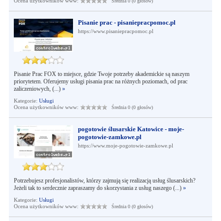
Ocena użytkowników www:
Średnia 0 (0 głosów)
Pisanie prac - pisaniepracpomoc.pl
https://www.pisaniepracpomoc.pl
Pisanie Prac FOX to miejsce, gdzie Twoje potrzeby akademickie są naszym
priorytetem. Oferujemy usługi pisania prac na różnych poziomach, od prac
zaliczeniowych, (...)
»
Kategorie:
Usługi
Ocena użytkowników www:
Średnia 0 (0 głosów)
pogotowie ślusarskie Katowice - moje-
pogotowie-zamkowe.pl
https://www.moje-pogotowie-zamkowe.pl
Potrzebujesz profesjonalistów, którzy zajmują się realizacją usług ślusarskich?
Jeżeli tak to serdecznie zapraszamy do skorzystania z usług naszego (...)
»
Kategorie:
Usługi
Ocena użytkowników www:
Średnia 0 (0 głosów)