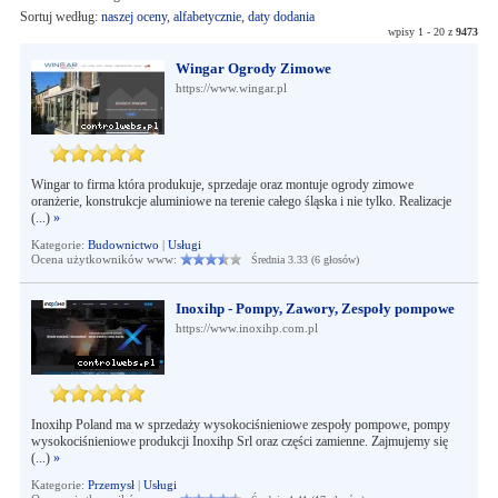
Sortuj według:
naszej oceny
,
alfabetycznie
,
daty dodania
wpisy 1 - 20 z
9473
Wingar Ogrody Zimowe
https://www.wingar.pl
Wingar to firma która produkuje, sprzedaje oraz montuje ogrody zimowe
oranżerie, konstrukcje aluminiowe na terenie całego śląska i nie tylko. Realizacje
(...)
»
Kategorie:
Budownictwo
|
Usługi
Ocena użytkowników www:
Średnia 3.33 (6 głosów)
Inoxihp - Pompy, Zawory, Zespoły pompowe
https://www.inoxihp.com.pl
Inoxihp Poland ma w sprzedaży wysokociśnieniowe zespoły pompowe, pompy
wysokociśnieniowe produkcji Inoxihp Srl oraz części zamienne. Zajmujemy się
(...)
»
Kategorie:
Przemysł
|
Usługi