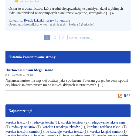
Oskar to wydawnictwo, które trudni się sprzedażą wspaniałych dzieł wybitnych
ludzi, na przykład relacjonujących stare dzieje wojenne, szczególnie (...)
»
Kategorie:
Rynek książki i prasy
|
Literatura
Ocena użytkowników www:
Średnia 0 (0 głosów)
1
2
3
następna strona
Ostatnio komentowane strony
Hurtownia ubrań Mega Brand
8 Lipca 2016, o 09:40
Najtańsza hurtownia męskiej odzieży jaką spotkałem. Polecam gorąco bo ceny spodni
czy bluzek są dużo niższe niż w innych sklepach internetowych. (...)
RSS
Najnowsze tagi
korekta tekstu
(1),
redakcja tekstu
(1),
korekta tekstów
(2),
redagowanie tekstu cena
(1),
redakcja tekstów
(1),
korekta i redakcja tekstów
(1),
korekta i redakcja tekstu
(1),
korekta tekstów cennik
(1),
ile kosztuje korekta tekstu
(1),
korekta książki cennik
(1),