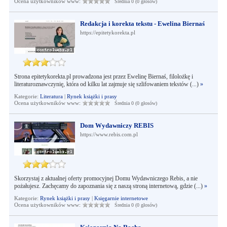
Ocena użytkowników www:
Średnia 0 (0 głosów)
Redakcja i korekta tekstu - Ewelina Biernaś
https://epitetykorekta.pl
Strona epitetykorekta.pl prowadzona jest przez Ewelinę Biernaś, filolożkę i
literaturoznawczynię, która od kilku lat zajmuje się szlifowaniem tekstów (...)
»
Kategorie:
Literatura
|
Rynek książki i prasy
Ocena użytkowników www:
Średnia 0 (0 głosów)
Dom Wydawniczy REBIS
https://www.rebis.com.pl
Skorzystaj z aktualnej oferty promocyjnej Domu Wydawniczego Rebis, a nie
pożałujesz. Zachęcamy do zapoznania się z naszą stroną internetową, gdzie (...)
»
Kategorie:
Rynek książki i prasy
|
Księgarnie internetowe
Ocena użytkowników www:
Średnia 0 (0 głosów)