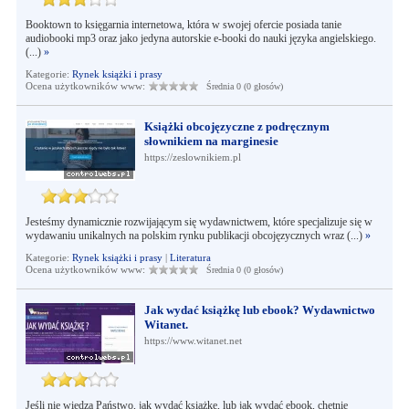
Booktown to księgarnia internetowa, która w swojej ofercie posiada tanie
audiobooki mp3 oraz jako jedyna autorskie e-booki do nauki języka angielskiego.
(...)
»
Kategorie:
Rynek książki i prasy
Ocena użytkowników www:
Średnia 0 (0 głosów)
Książki obcojęzyczne z podręcznym
słownikiem na marginesie
https://zeslownikiem.pl
Jesteśmy dynamicznie rozwijającym się wydawnictwem, które specjalizuje się w
wydawaniu unikalnych na polskim rynku publikacji obcojęzycznych wraz (...)
»
Kategorie:
Rynek książki i prasy
|
Literatura
Ocena użytkowników www:
Średnia 0 (0 głosów)
Jak wydać książkę lub ebook? Wydawnictwo
Witanet.
https://www.witanet.net
Jeśli nie wiedzą Państwo, jak wydać książkę, lub jak wydać ebook, chętnie