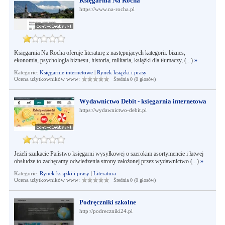
Księgarnia Na Rocha
https://www.na-rocha.pl
Księgarnia Na Rocha oferuje literaturę z następujących kategorii: biznes,
ekonomia, psychologia biznesu, historia, militaria, książki dla tłumaczy, (...)
»
Kategorie:
Księgarnie internetowe
|
Rynek książki i prasy
Ocena użytkowników www:
Średnia 0 (0 głosów)
Wydawnictwo Debit - księgarnia internetowa
https://wydawnictwo-debit.pl
Jeżeli szukacie Państwo księgarni wysyłkowej o szerokim asortymencie i łatwej
obsłudze to zachęcamy odwiedzenia strony założonej przez wydawnictwo (...)
»
Kategorie:
Rynek książki i prasy
|
Literatura
Ocena użytkowników www:
Średnia 0 (0 głosów)
Podręczniki szkolne
http://podreczniki24.pl