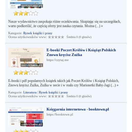
Nasze wydawnictwo zaspokaja różne oczekiwania. Skupiając się na szczegółach,
warto podkreślić, że częścią oferty jest nauka czytania. Można (...)
»
Kategorie:
Rynek książki i prasy
Ocena użytkowników www:
Średnia 0 (0 głosów)
E-booki Poczet Królów i Książąt Polskich
Znowu kręcisz Zuźka
https://czytaj.me
E-booki i pdf popularnych książek takich jak Poczet Królów i Książąt Polskich,
Znowu kręcisz Zuźka, Zuźka w necie i w realu czy Marionetki Baby-Jagi (...)
»
Kategorie:
Literatura
|
Rynek książki i prasy
Ocena użytkowników www:
Średnia 0 (0 głosów)
Księgarnia internetowa - booktown.pl
https://booktown.pl