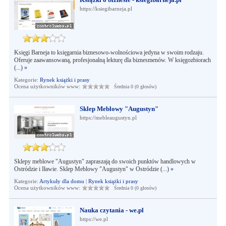
https://ksiegibarneja.pl
Księgi Barneja to księgarnia biznesowo-wolnościowa jedyna w swoim rodzaju.
Oferuje zaawansowaną, profesjonalną lekturę dla biznesmenów. W księgozbiorach
(...)
»
Kategorie:
Rynek książki i prasy
Ocena użytkowników www:
Średnia 0 (0 głosów)
Sklep Meblowy "Augustyn"
https://mebleaugustyn.pl
Sklepy meblowe "Augustyn" zapraszają do swoich punktów handlowych w
Ostródzie i Iławie. Sklep Meblowy "Augustyn" w Ostródzie (...)
»
Kategorie:
Artykuły dla domu
|
Rynek książki i prasy
Ocena użytkowników www:
Średnia 0 (0 głosów)
Nauka czytania - we.pl
https://we.pl