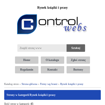
Rynek książki i prasy
Home
O katalogu
Zgłoś stronę
Regulamin
Kontakt
Buttony
Katalog stron »
Strona główna
»
Firmy wg branż
»
Rynek książki i prasy
Strony w kategorii Rynek książki i prasy
Ilość stron w kategorii:
45