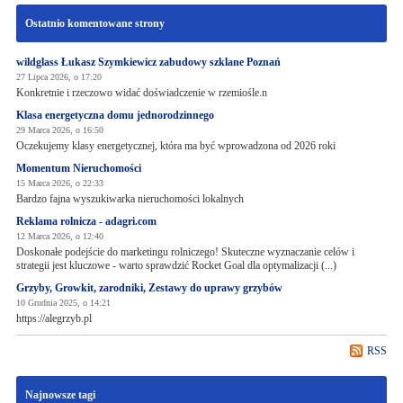
Ostatnio komentowane strony
wildglass Łukasz Szymkiewicz zabudowy szklane Poznań
27 Lipca 2026, o 17:20
Konkretnie i rzeczowo widać doświadczenie w rzemiośle.n
Klasa energetyczna domu jednorodzinnego
29 Marca 2026, o 16:50
Oczekujemy klasy energetycznej, która ma być wprowadzona od 2026 roki
Momentum Nieruchomości
15 Marca 2026, o 22:33
Bardzo fajna wyszukiwarka nieruchomości lokalnych
Reklama rolnicza - adagri.com
12 Marca 2026, o 12:40
Doskonałe podejście do marketingu rolniczego! Skuteczne wyznaczanie celów i
strategii jest kluczowe - warto sprawdzić Rocket Goal dla optymalizacji (...)
Grzyby, Growkit, zarodniki, Zestawy do uprawy grzybów
10 Grudnia 2025, o 14:21
https://alegrzyb.pl
RSS
Najnowsze tagi