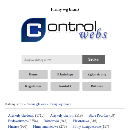
Firmy wg branż
Home
O katalogu
Zgłoś stronę
Regulamin
Kontakt
Buttony
Katalog stron »
Strona główna
»
Firmy wg branż
Artykuły dla domu
(1715)
Artykuły dla firm
(519)
Biura Podróży
(59)
Budownictwo
(3754)
Doradztwo
(943)
Elektronika
(316)
Finanse
(990)
Firmy internetowe
(273)
Firmy komputerowe
(137)