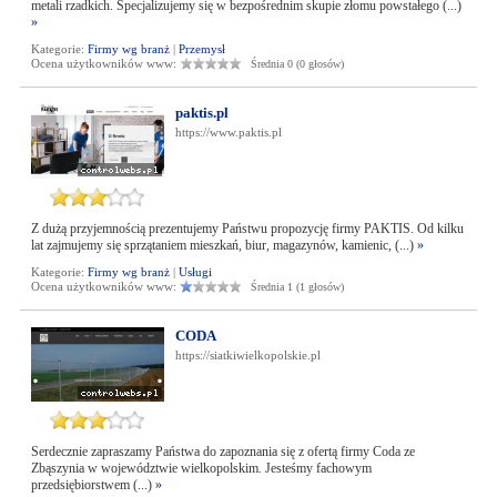
metali rzadkich. Specjalizujemy się w bezpośrednim skupie złomu powstałego (...)
»
Kategorie:
Firmy wg branż
|
Przemysł
Ocena użytkowników www:
Średnia 0 (0 głosów)
paktis.pl
https://www.paktis.pl
Z dużą przyjemnością prezentujemy Państwu propozycję firmy PAKTIS. Od kilku
lat zajmujemy się sprzątaniem mieszkań, biur, magazynów, kamienic, (...)
»
Kategorie:
Firmy wg branż
|
Usługi
Ocena użytkowników www:
Średnia 1 (1 głosów)
CODA
https://siatkiwielkopolskie.pl
Serdecznie zapraszamy Państwa do zapoznania się z ofertą firmy Coda ze
Zbąszynia w województwie wielkopolskim. Jesteśmy fachowym
przedsiębiorstwem (...)
»