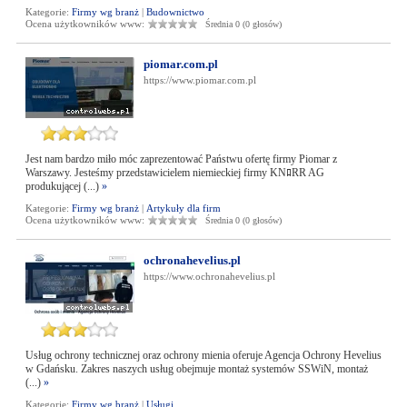
Kategorie:
Firmy wg branż
|
Budownictwo
Ocena użytkowników www:
Średnia 0 (0 głosów)
piomar.com.pl
https://www.piomar.com.pl
Jest nam bardzo miło móc zaprezentować Państwu ofertę firmy Piomar z
Warszawy. Jesteśmy przedstawicielem niemieckiej firmy KNﾛRR AG
produkującej (...)
»
Kategorie:
Firmy wg branż
|
Artykuły dla firm
Ocena użytkowników www:
Średnia 0 (0 głosów)
ochronahevelius.pl
https://www.ochronahevelius.pl
Usług ochrony technicznej oraz ochrony mienia oferuje Agencja Ochrony Hevelius
w Gdańsku. Zakres naszych usług obejmuje montaż systemów SSWiN, montaż
(...)
»
Kategorie:
Firmy wg branż
|
Usługi