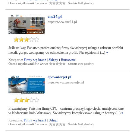
Ocena użytkowników www:
Średnia 0 (0 głosów)
cnc24.pl
https://www.cnc24.pl
Jeśli szukają Państwo profesjonalnej firmy świadczącej usługi z zakresu obróbki
metali, gorąco zachęcamy do odwiedzenia profilu Narzędziowni (...)
»
Kategorie:
Firmy wg branż
|
Sklepy i Hurtownie
Ocena użytkowników www:
Średnia 0 (0 głosów)
cpcwaterjet.pl
https://www.cpcwaterjet.pl
Prezentujemy Państwu firmę CPC - centrum precyzyjnego cięcia, umiejscowione
w Nadarzynie koło Warszawy. Świadczymy kompleksowe usługi z branży (...)
»
Kategorie:
Firmy wg branż
|
Usługi
Ocena użytkowników www:
Średnia 0 (0 głosów)