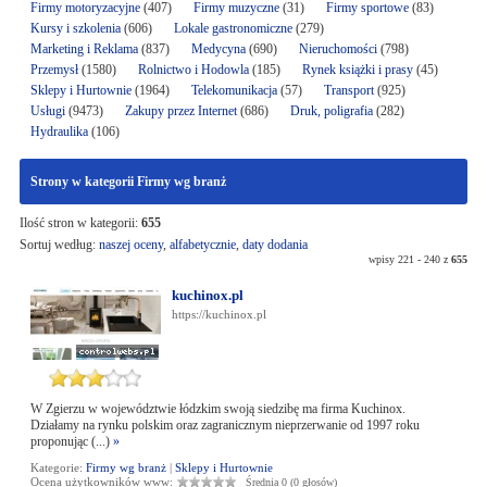
Firmy motoryzacyjne
(407)
Firmy muzyczne
(31)
Firmy sportowe
(83)
Kursy i szkolenia
(606)
Lokale gastronomiczne
(279)
Marketing i Reklama
(837)
Medycyna
(690)
Nieruchomości
(798)
Przemysł
(1580)
Rolnictwo i Hodowla
(185)
Rynek książki i prasy
(45)
Sklepy i Hurtownie
(1964)
Telekomunikacja
(57)
Transport
(925)
Usługi
(9473)
Zakupy przez Internet
(686)
Druk, poligrafia
(282)
Hydraulika
(106)
Strony w kategorii Firmy wg branż
Ilość stron w kategorii:
655
Sortuj według:
naszej oceny
,
alfabetycznie
,
daty dodania
wpisy 221 - 240 z
655
kuchinox.pl
https://kuchinox.pl
W Zgierzu w województwie łódzkim swoją siedzibę ma firma Kuchinox.
Działamy na rynku polskim oraz zagranicznym nieprzerwanie od 1997 roku
proponując (...)
»
Kategorie:
Firmy wg branż
|
Sklepy i Hurtownie
Ocena użytkowników www:
Średnia 0 (0 głosów)