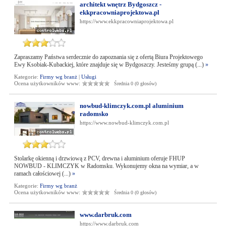
architekt wnętrz Bydgoszcz -
ekkpracowniaprojektowa.pl
https://www.ekkpracowniaprojektowa.pl
Zapraszamy Państwa serdecznie do zapoznania się z ofertą Biura Projektowego
Ewy Ksobiak-Kubackiej, które znajduje się w Bydgoszczy. Jesteśmy grupą (...)
»
Kategorie:
Firmy wg branż
|
Usługi
Ocena użytkowników www:
Średnia 0 (0 głosów)
nowbud-klimczyk.com.pl aluminium
radomsko
https://www.nowbud-klimczyk.com.pl
Stolarkę okienną i drzwiową z PCV, drewna i aluminium oferuje FHUP
NOWBUD - KLIMCZYK w Radomsku. Wykonujemy okna na wymiar, a w
ramach całościowej (...)
»
Kategorie:
Firmy wg branż
Ocena użytkowników www:
Średnia 0 (0 głosów)
www.darbruk.com
https://www.darbruk.com