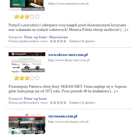
https://www.mennica.com.pl
Pomyśl o przyszłości i zabezpiecz swój majątek przed ekonomicznymi kryzysami
oraz wahaniami na rynkach walutowych! Mennica Polska oferuje możliwość (...)
»
Kategorie:
Firmy wg branż
|
Mazowieckie
Ocena użytkowników www:
Średnia 0 (0 głosów)
www.skraw-met.com.pl
http://www.skraw-met.com.pl
Prezentujemy Państwu ofertę firmy SKRAW-MET. Firma znajduje się w Sopocie,
gdzie funkcjonuje już od 1972 roku. Przez przeszło 40 lat działalności (...)
»
Kategorie:
Firmy wg branż
Ocena użytkowników www:
Średnia 0 (0 głosów)
styrmann.com.pl
http://www.styrmann.com.pl