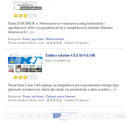
Firma DAR-BRUK w Wieruszowie to wykonawca usług brukarskich i
ogrodniczych, który wyspecjalizował się w kompleksowej obsłudze Klientów
biznesowych (...)
»
Kategorie:
Firmy wg branż
|
Budownictwo
Ocena użytkowników www:
Średnia 0 (0 głosów)
Tablice szkolne CEZAS-GLOB
https://cezasglob.pl
Nasza firma Cezas Glob zajmuje się kompleksowym wyposażeniem różnego typu
placówek oświatowych, takich jak szkoły czy przedszkola, a także uczelnie (...)
»
Kategorie:
Firmy wg branż
|
Zakupy przez Internet
Ocena użytkowników www:
Średnia 0 (0 głosów)
poprzednia strona
...
7
8
9
10
11
12
13
14
15
16
17
...
następna
strona