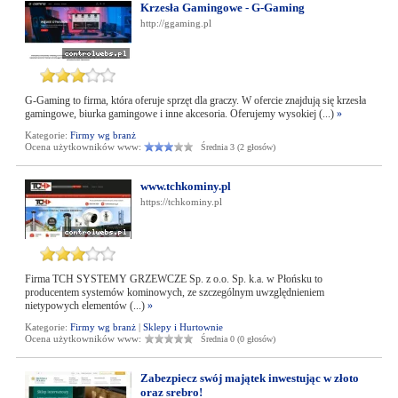
Krzesła Gamingowe - G-Gaming
http://ggaming.pl
G-Gaming to firma, która oferuje sprzęt dla graczy. W ofercie znajdują się krzesła
gamingowe, biurka gamingowe i inne akcesoria. Oferujemy wysokiej (...)
»
Kategorie:
Firmy wg branż
Ocena użytkowników www:
Średnia 3 (2 głosów)
www.tchkominy.pl
https://tchkominy.pl
Firma TCH SYSTEMY GRZEWCZE Sp. z o.o. Sp. k.a. w Płońsku to
producentem systemów kominowych, ze szczególnym uwzględnieniem
nietypowych elementów (...)
»
Kategorie:
Firmy wg branż
|
Sklepy i Hurtownie
Ocena użytkowników www:
Średnia 0 (0 głosów)
Zabezpiecz swój majątek inwestując w złoto
oraz srebro!