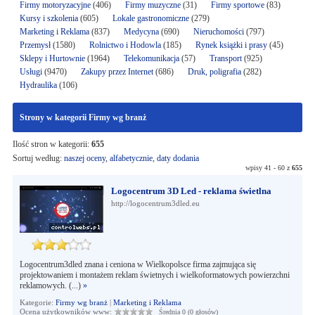
Firmy motoryzacyjne
(406)
Firmy muzyczne
(31)
Firmy sportowe
(83)
Kursy i szkolenia
(605)
Lokale gastronomiczne
(279)
Marketing i Reklama
(837)
Medycyna
(690)
Nieruchomości
(797)
Przemysł
(1580)
Rolnictwo i Hodowla
(185)
Rynek książki i prasy
(45)
Sklepy i Hurtownie
(1964)
Telekomunikacja
(57)
Transport
(925)
Usługi
(9470)
Zakupy przez Internet
(686)
Druk, poligrafia
(282)
Hydraulika
(106)
Strony w kategorii Firmy wg branż
Ilość stron w kategorii:
655
Sortuj według:
naszej oceny
,
alfabetycznie
,
daty dodania
wpisy 41 - 60 z
655
Logocentrum 3D Led - reklama świetlna
http://logocentrum3dled.eu
Logocentrum3dled znana i ceniona w Wielkopolsce firma zajmująca się
projektowaniem i montażem reklam świetnych i wielkoformatowych powierzchni
reklamowych. (...)
»
Kategorie:
Firmy wg branż
|
Marketing i Reklama
Ocena użytkowników www:
Średnia 0 (0 głosów)