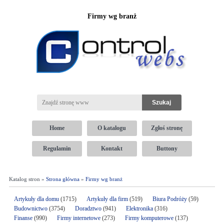
Firmy wg branż
Home
O katalogu
Zgłoś stronę
Regulamin
Kontakt
Buttony
Katalog stron »
Strona główna
»
Firmy wg branż
Artykuły dla domu
(1715)
Artykuły dla firm
(519)
Biura Podróży
(59)
Budownictwo
(3754)
Doradztwo
(941)
Elektronika
(316)
Finanse
(990)
Firmy internetowe
(273)
Firmy komputerowe
(137)