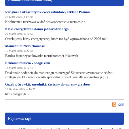
wildglass Łukasz Szymkiewicz zabudowy szklane Poznań
27 Lipca 2026, o 17:20
Konkretnie i rzeczowo widać doświadczenie w rzemiośle.n
Klasa energetyczna domu jednorodzinnego
29 Marca 2026, o 16:50
Oczekujemy klasy energetycznej, która ma być wprowadzona od 2026 roki
Momentum Nieruchomości
15 Marca 2026, o 22:33
Bardzo fajna wyszukiwarka nieruchomości lokalnych
Reklama rolnicza - adagri.com
12 Marca 2026, o 12:40
Doskonałe podejście do marketingu rolniczego! Skuteczne wyznaczanie celów i
strategii jest kluczowe - warto sprawdzić Rocket Goal dla optymalizacji (...)
Grzyby, Growkit, zarodniki, Zestawy do uprawy grzybów
10 Grudnia 2025, o 14:21
https://alegrzyb.pl
RSS
Najnowsze tagi