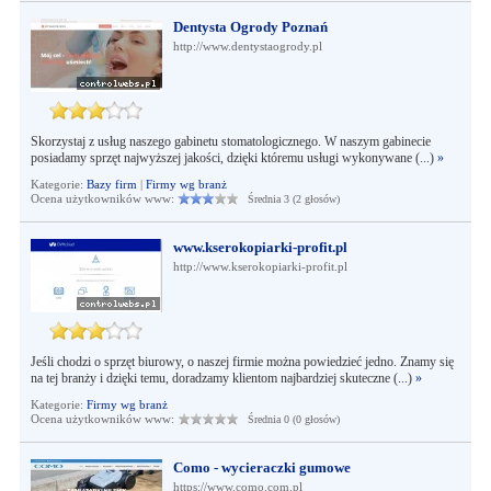
Dentysta Ogrody Poznań
http://www.dentystaogrody.pl
Skorzystaj z usług naszego gabinetu stomatologicznego. W naszym gabinecie
posiadamy sprzęt najwyższej jakości, dzięki któremu usługi wykonywane (...)
»
Kategorie:
Bazy firm
|
Firmy wg branż
Ocena użytkowników www:
Średnia 3 (2 głosów)
www.kserokopiarki-profit.pl
http://www.kserokopiarki-profit.pl
Jeśli chodzi o sprzęt biurowy, o naszej firmie można powiedzieć jedno. Znamy się
na tej branży i dzięki temu, doradzamy klientom najbardziej skuteczne (...)
»
Kategorie:
Firmy wg branż
Ocena użytkowników www:
Średnia 0 (0 głosów)
Como - wycieraczki gumowe
https://www.como.com.pl