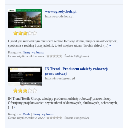
www.ogrody.lodz.pl
https://ogrody.lodz.pl
Ogród jest niezwykłym miejscem wokół Twojego domu, miejsce na odpoczynek,
spotkania z rodziną i przyjaciółmi, to też miejsce zabaw Twoich dzieci. (...)
»
Kategorie:
Firmy wg branż
Ocena użytkowników www:
Średnia 0 (0 głosów)
IN Trend - Producent odzieży roboczej/
pracowniczej
https://intrendgroup.pl
IN Trend Textile Group, wiodący producent odzieży roboczej/ pracowniczej.
Oferujemy projektowanie i szycie ubrań reklamowych, służbowych, ochronnych,
(...)
»
Kategorie:
Moda
|
Firmy wg branż
Ocena użytkowników www:
Średnia 0 (0 głosów)