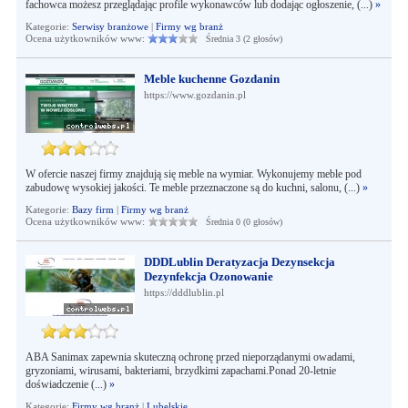
fachowca możesz przeglądając profile wykonawców lub dodając ogłoszenie, (...)
»
Kategorie:
Serwisy branżowe
|
Firmy wg branż
Ocena użytkowników www:
Średnia 3 (2 głosów)
Meble kuchenne Gozdanin
https://www.gozdanin.pl
W ofercie naszej firmy znajdują się meble na wymiar. Wykonujemy meble pod
zabudowę wysokiej jakości. Te meble przeznaczone są do kuchni, salonu, (...)
»
Kategorie:
Bazy firm
|
Firmy wg branż
Ocena użytkowników www:
Średnia 0 (0 głosów)
DDDLublin Deratyzacja Dezynsekcja
Dezynfekcja Ozonowanie
https://dddlublin.pl
ABA Sanimax zapewnia skuteczną ochronę przed nieporządanymi owadami,
gryzoniami, wirusami, bakteriami, brzydkimi zapachami.Ponad 20-letnie
doświadczenie (...)
»
Kategorie:
Firmy wg branż
|
Lubelskie