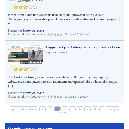
Nasza firma Grabina swą działalność na rynku prowadzi od 2008 roku.
Zajmujemy się profesjonalną produkcją oraz sprzedażą drewna kominkowego, (...)
»
Kategorie:
Firmy wg branż
Ocena użytkowników www:
Średnia 0 (0 głosów)
Topprotect.pl - Zabezpieczenia przed ptakami
http://topprotect.pl
Top Protect to firma, która ma swoją siedzibą w Bydgoszczy i zajmuje się
zabezpieczeniami przed ptakami, montażem zabezpieczeń dla zwierząt domowych,
(...)
»
Kategorie:
Firmy wg branż
Ocena użytkowników www:
Średnia 0 (0 głosów)
poprzednia strona
1
2
3
4
5
6
7
8
...
następna
strona
Ostatnio komentowane strony