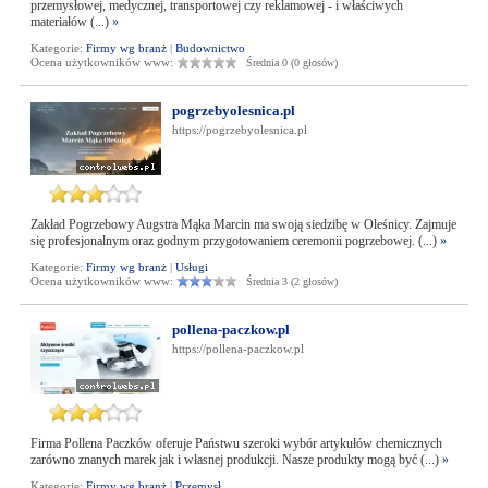
przemysłowej, medycznej, transportowej czy reklamowej - i właściwych
materiałów (...)
»
Kategorie:
Firmy wg branż
|
Budownictwo
Ocena użytkowników www:
Średnia 0 (0 głosów)
pogrzebyolesnica.pl
https://pogrzebyolesnica.pl
Zakład Pogrzebowy Augstra Mąka Marcin ma swoją siedzibę w Oleśnicy. Zajmuje
się profesjonalnym oraz godnym przygotowaniem ceremonii pogrzebowej. (...)
»
Kategorie:
Firmy wg branż
|
Usługi
Ocena użytkowników www:
Średnia 3 (2 głosów)
pollena-paczkow.pl
https://pollena-paczkow.pl
Firma Pollena Paczków oferuje Państwu szeroki wybór artykułów chemicznych
zarówno znanych marek jak i własnej produkcji. Nasze produkty mogą być (...)
»
Kategorie:
Firmy wg branż
|
Przemysł