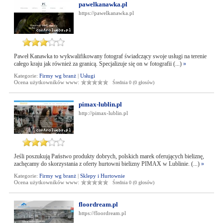
pawelkanawka.pl
https://pawelkanawka.pl
Paweł Kanawka to wykwalifikowany fotograf świadczący swoje usługi na terenie
całego kraju jak również za granicą. Specjalizuje się on w fotografii (...)
»
Kategorie:
Firmy wg branż
|
Usługi
Ocena użytkowników www:
Średnia 0 (0 głosów)
pimax-lublin.pl
http://pimax-lublin.pl
Jeśli poszukują Państwo produkty dobrych, polskich marek oferujących bieliznę,
zachęcamy do skorzystania z oferty hurtowni bielizny PIMAX w Lublinie. (...)
»
Kategorie:
Firmy wg branż
|
Sklepy i Hurtownie
Ocena użytkowników www:
Średnia 0 (0 głosów)
floordream.pl
https://floordream.pl