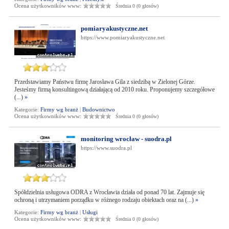
Ocena użytkowników www:
Średnia 0 (0 głosów)
pomiaryakustyczne.net
https://www.pomiaryakustyczne.net
Przedstawiamy Państwu firmę Jarosława Gila z siedzibą w Zielonej Górze.
Jesteśmy firmą konsultingową działającą od 2010 roku. Proponujemy szczegółowe
(...)
»
Kategorie:
Firmy wg branż
|
Budownictwo
Ocena użytkowników www:
Średnia 0 (0 głosów)
monitoring wrocław - suodra.pl
https://www.suodra.pl
Spółdzielnia usługowa ODRA z Wrocławia działa od ponad 70 lat. Zajmuje się
ochroną i utrzymaniem porządku w różnego rodzaju obiektach oraz na (...)
»
Kategorie:
Firmy wg branż
|
Usługi
Ocena użytkowników www:
Średnia 0 (0 głosów)