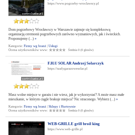
https://www.pogrzeby-wroclawscy.pl
Dom pogrzebowy Wrocławscy w Warszawie zajmuje się kompleksową
organizacją ceremonii pogrzebowych zarówno wyznaniowych, jak i świeckich.
Proponujemy (...)
»
Kategorie:
Firmy wg branż
|
Usługi
Ocena użytkowników www:
Średnia 0 (0 głosów)
F.H.U SOLAR Andrzej Solarczyk
https://szafygarazowesolar.pl
Masz wolne miejsce w garażu i nie wiesz, jak je wykorzystać? A może masz małe
mieszkanie, w którym ciągle brakuje miejsca? Nic straconego. Wybierz (...)
»
Kategorie:
Firmy wg branż
|
Sklepy i Hurtownie
Ocena użytkowników www:
Średnia 0 (0 głosów)
WEB-GRILLE grill broil king
https://www.web-grille.pl