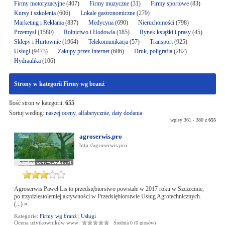
Firmy motoryzacyjne
(407)
Firmy muzyczne
(31)
Firmy sportowe
(83)
Kursy i szkolenia
(606)
Lokale gastronomiczne
(279)
Marketing i Reklama
(837)
Medycyna
(690)
Nieruchomości
(798)
Przemysł
(1580)
Rolnictwo i Hodowla
(185)
Rynek książki i prasy
(45)
Sklepy i Hurtownie
(1964)
Telekomunikacja
(57)
Transport
(925)
Usługi
(9473)
Zakupy przez Internet
(686)
Druk, poligrafia
(282)
Hydraulika
(106)
Strony w kategorii Firmy wg branż
Ilość stron w kategorii:
655
Sortuj według:
naszej oceny
,
alfabetycznie
,
daty dodania
wpisy 361 - 380 z
655
agroserwis.pro
http://agroserwis.pro
Agroserwis Paweł Lis to przedsiębiorstwo powstałe w 2017 roku w Szczecinie,
po trzydziestoletniej aktywności w Przedsiębiorstwie Usług Agrotechnicznych.
(...)
»
Kategorie:
Firmy wg branż
|
Usługi
Ocena użytkowników www:
Średnia 0 (0 głosów)