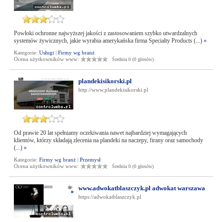
Powłoki ochronne najwyższej jakości z zastosowaniem szybko utwardzalnych
systemów żywicznych, jakie wyrabia amerykańska firma Specialty Products (...)
»
Kategorie:
Usługi
|
Firmy wg branż
Ocena użytkowników www:
Średnia 0 (0 głosów)
plandekisikorski.pl
http://www.plandekisikorski.pl
Od prawie 20 lat spełniamy oczekiwania nawet najbardziej wymagających
klientów, którzy składają zlecenia na plandeki na naczepy, firany oraz samochody
(...)
»
Kategorie:
Firmy wg branż
|
Przemysł
Ocena użytkowników www:
Średnia 0 (0 głosów)
www.adwokatblaszczyk.pl adwokat warszawa
https://adwokatblaszczyk.pl