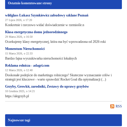
Ostatnio komentowane strony
wildglass Łukasz Szymkiewicz zabudowy szklane Poznań
27 Lipca 2026, o 17:20
Konkretnie i rzeczowo widać doświadczenie w rzemiośle.n
Klasa energetyczna domu jednorodzinnego
29 Marca 2026, o 16:50
Oczekujemy klasy energetycznej, która ma być wprowadzona od 2026 roki
Momentum Nieruchomości
15 Marca 2026, o 22:33
Bardzo fajna wyszukiwarka nieruchomości lokalnych
Reklama rolnicza - adagri.com
12 Marca 2026, o 12:40
Doskonałe podejście do marketingu rolniczego! Skuteczne wyznaczanie celów i
strategii jest kluczowe - warto sprawdzić Rocket Goal dla optymalizacji (...)
Grzyby, Growkit, zarodniki, Zestawy do uprawy grzybów
10 Grudnia 2025, o 14:21
https://alegrzyb.pl
RSS
Najnowsze tagi