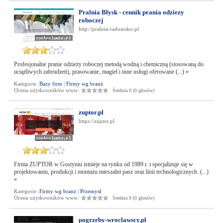
Pralnia Błysk - cennik prania odziezy
roboczej
http://pralnia-radomsko.pl
Profesjonalne pranie odzieży roboczej metodą wodną i chemiczną (stosowaną do
uciążliwych zabrudzeń), prasowanie, magiel i inne usługi oferowane (...)
»
Kategorie:
Bazy firm
|
Firmy wg branż
Ocena użytkowników www:
Średnia 0 (0 głosów)
zuptor.pl
https://zuptor.pl
Firma ZUPTOR w Gostyniu istnieje na rynku od 1989 r. i specjalizuje się w
projektowaniu, produkcji i montażu mieszalni pasz oraz linii technologicznych. (...)
»
Kategorie:
Firmy wg branż
|
Przemysł
Ocena użytkowników www:
Średnia 0 (0 głosów)
pogrzeby-wroclawscy.pl