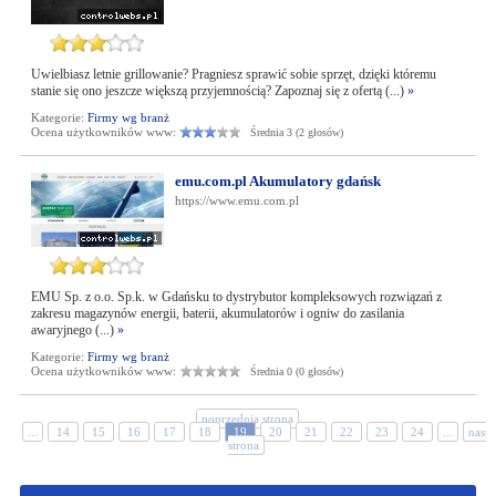
Uwielbiasz letnie grillowanie? Pragniesz sprawić sobie sprzęt, dzięki któremu
stanie się ono jeszcze większą przyjemnością? Zapoznaj się z ofertą (...)
»
Kategorie:
Firmy wg branż
Ocena użytkowników www:
Średnia 3 (2 głosów)
emu.com.pl Akumulatory gdańsk
https://www.emu.com.pl
EMU Sp. z o.o. Sp.k. w Gdańsku to dystrybutor kompleksowych rozwiązań z
zakresu magazynów energii, baterii, akumulatorów i ogniw do zasilania
awaryjnego (...)
»
Kategorie:
Firmy wg branż
Ocena użytkowników www:
Średnia 0 (0 głosów)
poprzednia strona
...
14
15
16
17
18
19
20
21
22
23
24
...
nastę
strona