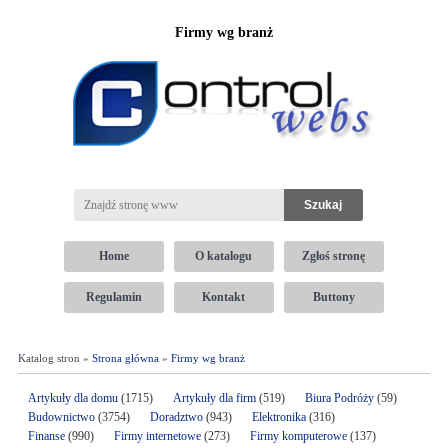
Firmy wg branż
Home
O katalogu
Zgłoś stronę
Regulamin
Kontakt
Buttony
Katalog stron »
Strona główna
»
Firmy wg branż
Artykuły dla domu
(1715)
Artykuły dla firm
(519)
Biura Podróży
(59)
Budownictwo
(3754)
Doradztwo
(943)
Elektronika
(316)
Finanse
(990)
Firmy internetowe
(273)
Firmy komputerowe
(137)