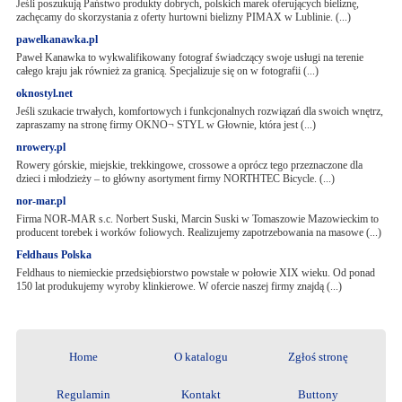
Jeśli poszukują Państwo produkty dobrych, polskich marek oferujących bieliznę,
zachęcamy do skorzystania z oferty hurtowni bielizny PIMAX w Lublinie. (...)
pawelkanawka.pl
Paweł Kanawka to wykwalifikowany fotograf świadczący swoje usługi na terenie
całego kraju jak również za granicą. Specjalizuje się on w fotografii (...)
oknostyl.net
Jeśli szukacie trwałych, komfortowych i funkcjonalnych rozwiązań dla swoich wnętrz,
zapraszamy na stronę firmy OKNO¬ STYL w Głownie, która jest (...)
nrowery.pl
Rowery górskie, miejskie, trekkingowe, crossowe a oprócz tego przeznaczone dla
dzieci i młodzieży – to główny asortyment firmy NORTHTEC Bicycle. (...)
nor-mar.pl
Firma NOR-MAR s.c. Norbert Suski, Marcin Suski w Tomaszowie Mazowieckim to
producent torebek i worków foliowych. Realizujemy zapotrzebowania na masowe (...)
Feldhaus Polska
Feldhaus to niemieckie przedsiębiorstwo powstałe w połowie XIX wieku. Od ponad
150 lat produkujemy wyroby klinkierowe. W ofercie naszej firmy znajdą (...)
Home
O katalogu
Zgłoś stronę
Regulamin
Kontakt
Buttony