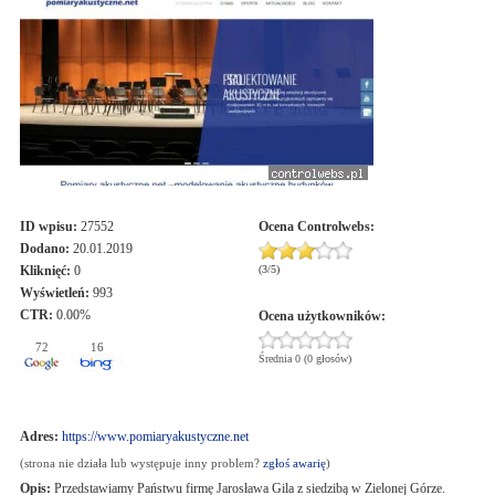
ID wpisu:
27552
Ocena
Controlwebs
:
Dodano:
20.01.2019
Kliknięć:
0
(
3
/
5
)
Wyświetleń:
993
CTR:
0.00%
Ocena użytkowników:
72
16
Średnia 0 (0 głosów)
Adres:
https://www.pomiaryakustyczne.net
(strona nie działa lub występuje inny problem?
zgłoś awarię
)
Opis:
Przedstawiamy Państwu firmę Jarosława Gila z siedzibą w Zielonej Górze.