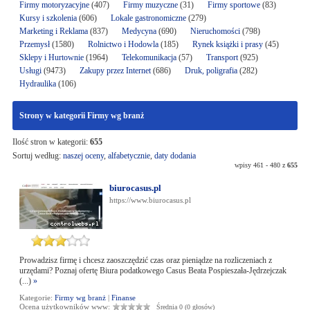
Firmy motoryzacyjne
(407)
Firmy muzyczne
(31)
Firmy sportowe
(83)
Kursy i szkolenia
(606)
Lokale gastronomiczne
(279)
Marketing i Reklama
(837)
Medycyna
(690)
Nieruchomości
(798)
Przemysł
(1580)
Rolnictwo i Hodowla
(185)
Rynek książki i prasy
(45)
Sklepy i Hurtownie
(1964)
Telekomunikacja
(57)
Transport
(925)
Usługi
(9473)
Zakupy przez Internet
(686)
Druk, poligrafia
(282)
Hydraulika
(106)
Strony w kategorii Firmy wg branż
Ilość stron w kategorii:
655
Sortuj według:
naszej oceny
,
alfabetycznie
,
daty dodania
wpisy 461 - 480 z
655
biurocasus.pl
https://www.biurocasus.pl
Prowadzisz firmę i chcesz zaoszczędzić czas oraz pieniądze na rozliczeniach z
urzędami? Poznaj ofertę Biura podatkowego Casus Beata Pospieszała-Jędrzejczak
(...)
»
Kategorie:
Firmy wg branż
|
Finanse
Ocena użytkowników www:
Średnia 0 (0 głosów)