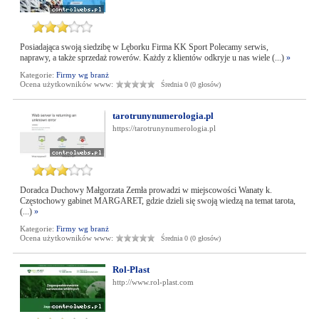
Posiadająca swoją siedzibę w Lęborku Firma KK Sport Polecamy serwis,
naprawy, a także sprzedaż rowerów. Każdy z klientów odkryje u nas wiele (...)
»
Kategorie:
Firmy wg branż
Ocena użytkowników www:
Średnia 0 (0 głosów)
tarotrunynumerologia.pl
https://tarotrunynumerologia.pl
Doradca Duchowy Małgorzata Zemła prowadzi w miejscowości Wanaty k.
Częstochowy gabinet MARGARET, gdzie dzieli się swoją wiedzą na temat tarota,
(...)
»
Kategorie:
Firmy wg branż
Ocena użytkowników www:
Średnia 0 (0 głosów)
Rol-Plast
http://www.rol-plast.com