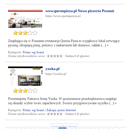
www.questapizza.pl Nowa pizzeria Poznań
https://www.questapizza.pl
Znajdująca się w Poznaniu restauracja Questa Pizza to wyjątkowy lokal serwujący
pyszną, chrupiącą pizzę, potrawy z makaronem lub domowe, sałatki (...)
»
Kategorie:
Firmy wg branż
Ocena użytkowników www:
Średnia 0 (0 głosów)
yooka.pl
https://yooka.pl
Prezentujemy Państwu firmę Yooka. W asortymencie przedsiębiorstwa znajduje
się okazały wybór świec zapachowych. Świece przygotowywane są tylko (...)
»
Kategorie:
Firmy wg branż
|
Zakupy przez Internet
Ocena użytkowników www:
Średnia 0 (0 głosów)
poprzednia strona