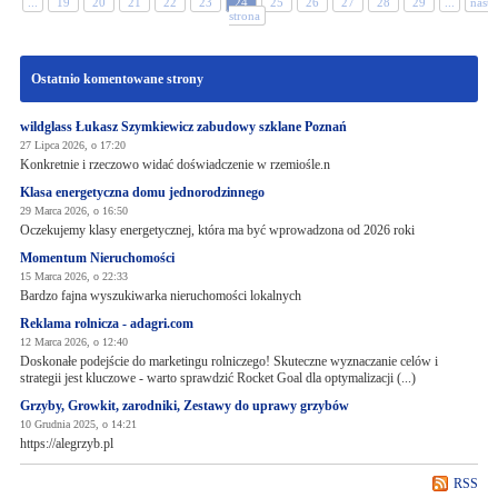
...
19
20
21
22
23
24
25
26
27
28
29
...
nastę
strona
Ostatnio komentowane strony
wildglass Łukasz Szymkiewicz zabudowy szklane Poznań
27 Lipca 2026, o 17:20
Konkretnie i rzeczowo widać doświadczenie w rzemiośle.n
Klasa energetyczna domu jednorodzinnego
29 Marca 2026, o 16:50
Oczekujemy klasy energetycznej, która ma być wprowadzona od 2026 roki
Momentum Nieruchomości
15 Marca 2026, o 22:33
Bardzo fajna wyszukiwarka nieruchomości lokalnych
Reklama rolnicza - adagri.com
12 Marca 2026, o 12:40
Doskonałe podejście do marketingu rolniczego! Skuteczne wyznaczanie celów i
strategii jest kluczowe - warto sprawdzić Rocket Goal dla optymalizacji (...)
Grzyby, Growkit, zarodniki, Zestawy do uprawy grzybów
10 Grudnia 2025, o 14:21
https://alegrzyb.pl
RSS