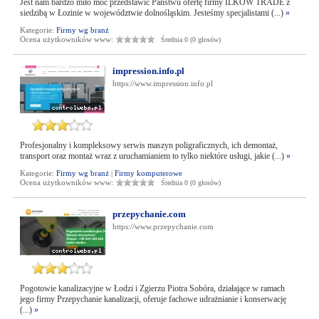
Jest nam bardzo miło móc przedstawić Państwu ofertę firmy ILKOW TRADE z
siedzibą w Łozinie w województwie dolnośląskim. Jesteśmy specjalistami (...)
»
Kategorie:
Firmy wg branż
Ocena użytkowników www:
Średnia 0 (0 głosów)
impression.info.pl
https://www.impression.info.pl
Profesjonalny i kompleksowy serwis maszyn poligraficznych, ich demontaż,
transport oraz montaż wraz z uruchamianiem to tylko niektóre usługi, jakie (...)
»
Kategorie:
Firmy wg branż
|
Firmy komputerowe
Ocena użytkowników www:
Średnia 0 (0 głosów)
przepychanie.com
https://www.przepychanie.com
Pogotowie kanalizacyjne w Łodzi i Zgierzu Piotra Sobóra, działające w ramach
jego firmy Przepychanie kanalizacji, oferuje fachowe udrażnianie i konserwację
(...)
»