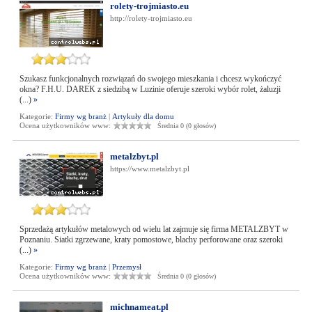
rolety-trojmiasto.eu
http://rolety-trojmiasto.eu
Szukasz funkcjonalnych rozwiązań do swojego mieszkania i chcesz wykończyć
okna? F.H.U. DAREK z siedzibą w Luzinie oferuje szeroki wybór rolet, żaluzji
(...)
»
Kategorie:
Firmy wg branż
|
Artykuły dla domu
Ocena użytkowników www:
Średnia 0 (0 głosów)
metalzbyt.pl
https://www.metalzbyt.pl
Sprzedażą artykułów metalowych od wielu lat zajmuje się firma METALZBYT w
Poznaniu. Siatki zgrzewane, kraty pomostowe, blachy perforowane oraz szeroki
(...)
»
Kategorie:
Firmy wg branż
|
Przemysł
Ocena użytkowników www:
Średnia 0 (0 głosów)
michnameat.pl