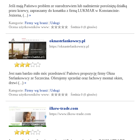
Jeśli mają Państwo problem ze starodrzewiem lub nadmiernie porośniętą działką
przez krzewy, zapraszamy do konattku z firmą LUKMAR w Konstancinie-
Jeziorna, (...)
»
Kategorie:
Firmy wg branż
|
Usługi
Ocena użytkowników www:
Średnia 0 (0 głosów)
oknastefankowscy.pl
https://oknastefankowscy.pl
Jest nam bardzo miło móc przedstawić Państwu propozycję firmy Okna
Stefankowscy ze Szczecina. Oferujemy sprzedaż oraz fachowy montaż okien,
drzwi (...)
»
Kategorie:
Firmy wg branż
|
Usługi
Ocena użytkowników www:
Średnia 0 (0 głosów)
ilkow-trade.com
https://www.ilkow-trade.com