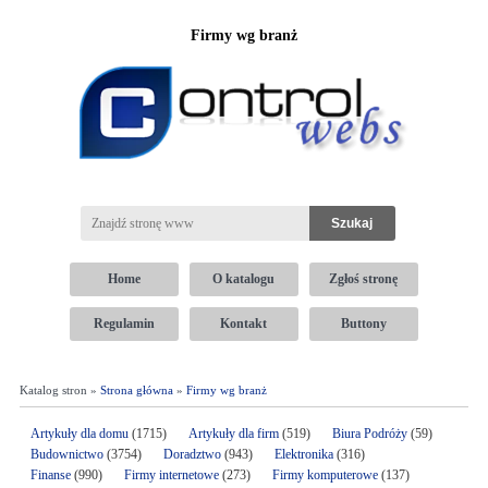
Firmy wg branż
Home
O katalogu
Zgłoś stronę
Regulamin
Kontakt
Buttony
Katalog stron »
Strona główna
»
Firmy wg branż
Artykuły dla domu
(1715)
Artykuły dla firm
(519)
Biura Podróży
(59)
Budownictwo
(3754)
Doradztwo
(943)
Elektronika
(316)
Finanse
(990)
Firmy internetowe
(273)
Firmy komputerowe
(137)