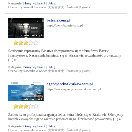
Kategorie:
Firmy wg branż
|
Usługi
Ocena użytkowników www:
Średnia 0 (0 głosów)
baterie.com.pl
https://www.baterie.com.pl
Serdecznie zapraszamy Państwa do zapoznania się z ofertą firmy Baterie
Przemysłowe. Nasza siedziba mieści się w Warszawie, a działalność prowadzimy
(...)
»
Kategorie:
Firmy wg branż
|
Usługi
Ocena użytkowników www:
Średnia 0 (0 głosów)
agencjacelnakrakow.com.pl
https://www.agencjacelnakrakow.com.pl
Żakiewicz to profesjonalna agencja celna, która mieści się w Krakowie. Oferujemy
kompleksową obsługę w zakresie prawa celnego. Działalność prowadzimy (...)
»
Kategorie:
Firmy wg branż
|
Usługi
Ocena użytkowników www:
Średnia 0 (0 głosów)