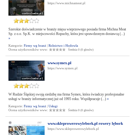
https://www.michnameat.pl
Szerokie doświadczenie w branży mięsa wieprzowego posiada firma Michna Meat
Sp. z o.o. Sp.K. w miejscowości Ropuchy, która jest sprawdzonym dostawcą (...)
»
Kategorie:
Firmy wg branż
|
Rolnictwo i Hodowla
Ocena użytkowników www:
Średnia 0 (0 głosów)
www.symex.pl
https://www.symex.pl
W Rudzie Śląskiej swoją siedzibę ma firma Symex, która świadczy profesjonalne
usługi w branży informatycznej już od 1995 roku. Współpracuje (...)
»
Kategorie:
Firmy wg branż
|
Usługi
Ocena użytkowników www:
Średnia 0 (0 głosów)
www.skleprowerowylebork.pl rowery lębork
https://www.skleprowerowylebork.pl