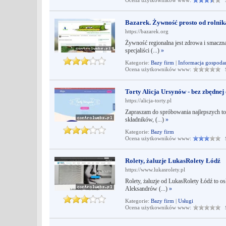
Ocena użytkowników www:
Śr
Bazarek. Żywność prosto od rolnik
https://bazarek.org
Żywność regionalna jest zdrowa i smaczna.
specjaliści (...)
»
Kategorie:
Bazy firm
|
Informacja gospoda
Ocena użytkowników www:
Śr
Torty Alicja Ursynów - bez zbędne
https://alicja-torty.pl
Zapraszam do spróbowania najlepszych to
składników, (...)
»
Kategorie:
Bazy firm
Ocena użytkowników www:
Śr
Rolety, żaluzje LukasRolety Łódź
https://www.lukasrolety.pl
Rolety, żaluzje od LukasRolety Łódź to o
Aleksandrów (...)
»
Kategorie:
Bazy firm
|
Usługi
Ocena użytkowników www:
Śr