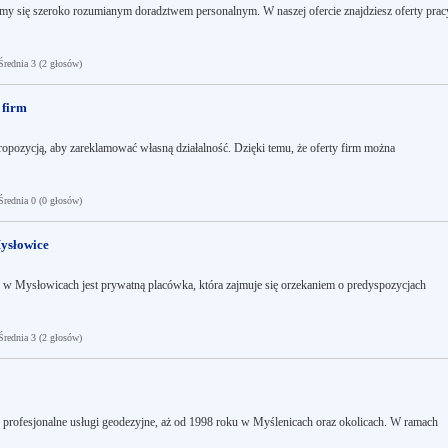
jemy się szeroko rozumianym doradztwem personalnym. W naszej ofercie znajdziesz oferty prac
ednia 3 (2 głosów)
 firm
propozycją, aby zareklamować własną działalność. Dzięki temu, że oferty firm można
ednia 0 (0 głosów)
ysłowice
w Mysłowicach jest prywatną placówka, która zajmuje się orzekaniem o predyspozycjach
ednia 3 (2 głosów)
 profesjonalne usługi geodezyjne, aż od 1998 roku w Myślenicach oraz okolicach. W ramach