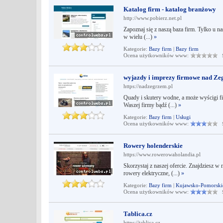
Katalog firm - katalog branżowy
http://www.pobierz.net.pl
Zapoznaj się z naszą baza firm. Tylko u n
w wielu (...)
»
Kategorie:
Bazy firm
|
Bazy firm
Ocena użytkowników www:
Śr
wyjazdy i imprezy firmowe nad Ze
https://nadzegrzem.pl
Quady i skutery wodne, a może wyścigi f
Waszej firmy bądź (...)
»
Kategorie:
Bazy firm
|
Usługi
Ocena użytkowników www:
Śr
Rowery holenderskie
https://www.rowerowaholandia.pl
Skorzystaj z naszej ofercie. Znajdziesz w
rowery elektryczne, (...)
»
Kategorie:
Bazy firm
|
Kujawsko-Pomorski
Ocena użytkowników www:
Śr
Tablica.cz
https://tablica.cz