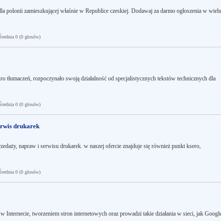
a polonii zamieszkującej właśnie w Republice czeskiej. Dodawaj za darmo ogłoszenia w wiel
ednia 0 (0 głosów)
o tłumaczeń, rozpoczynało swoją działalność od specjalistycznych tekstów technicznych dla
ednia 0 (0 głosów)
erwis drukarek
zedaży, napraw i serwisu drukarek. w naszej ofercie znajduje się również punkt ksero,
ednia 0 (0 głosów)
 Internecie, tworzeniem stron internetowych oraz prowadzi takie działania w sieci, jak Googl