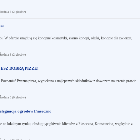
ednia 3 (2 głosów)
na
i. W ofercie znajdują się konopne kosmetyki, ziarno konopi, olejki, konopie dla zwierząt,
ednia 3 (2 głosów)
ZJESZ DOBRĄ PIZZE!
 w Poznaniu! Pyszna pizza, wypiekana z najlepszych składników z dowozem na terenie prawie
ednia 0 (0 głosów)
ielęgnacja ogrodów Piaseczno
 na lokalnym rynku, obsługując głównie klientów z Piaseczna, Konstancina, względnie z