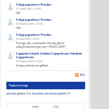
Usługi pogrzebowe Wrocław
27 Lutego 2025, o 23:34
OK
Usługi pogrzebowe Wrocław
20 Września 2024, o 23:12
OK!
Usługi pogrzebowe Wrocław
18 Lipca 2024, o 10:35
Powaga, takt, zrozumienie.Wysoka jakość
usług.Konkurencyjne ceny! POLECAMY!
Logopeda Gdańsk |Gabinet Logopedyczny Szkolenia
Logopedyczne
25 Września 2023, o 16:43
Gorąco polecam ten gabinet.
RSS
Najnowsze tagi
adwokat gdańsk
(15),
kancelaria adwokacka gdańsk
(7)
19489
4783