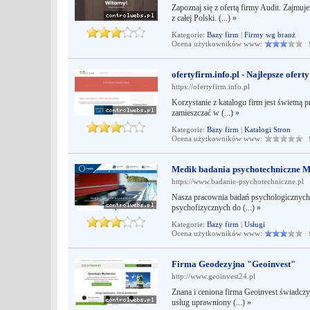
Zapoznaj się z ofertą firmy Audit. Zajmu
z całej Polski. (...)
»
Kategorie:
Bazy firm
|
Firmy wg branż
Ocena użytkowników www:
Śr
ofertyfirm.info.pl - Najlepsze oferty
https://ofertyfirm.info.pl
Korzystanie z katalogu firm jest świetną 
zamieszczać w (...)
»
Kategorie:
Bazy firm
|
Katalogi Stron
Ocena użytkowników www:
Śr
Medik badania psychotechniczne M
https://www.badanie-psychotechniczne.pl
Nasza pracownia badań psychologicznych 
psychofizycznych do (...)
»
Kategorie:
Bazy firm
|
Usługi
Ocena użytkowników www:
Śr
Firma Geodezyjna "Geoinvest"
http://www.geoinvest24.pl
Znana i ceniona firma Geoinvest świadczy
usług uprawniony (...)
»