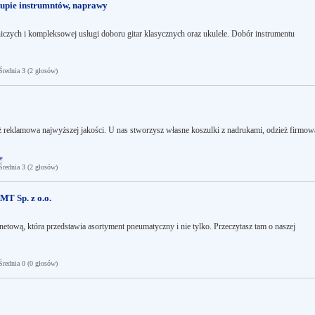
upie instrumntów, naprawy
niczych i kompleksowej usługi doboru gitar klasycznych oraz ukulele. Dobór instrumentu
ednia 3 (2 głosów)
ż reklamowa najwyższej jakości. U nas stworzysz własne koszulki z nadrukami, odzież firmow
e
ednia 3 (2 głosów)
MT Sp. z o.o.
netową, która przedstawia asortyment pneumatyczny i nie tylko. Przeczytasz tam o naszej
ednia 0 (0 głosów)