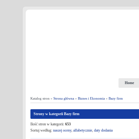
Home
Katalog stron »
Strona główna
»
Biznes i Ekonomia
»
Bazy firm
Strony w kategorii Bazy firm
Ilość stron w kategorii:
653
Sortuj według:
naszej oceny
,
alfabetycznie
,
daty dodania