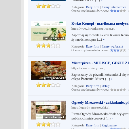
Adwords i wiele (...)
»
Kategorie:
Bazy firm
|
Firmy internetowe
Ocena użytkowników www:
Śr
Kwiat Konopi - marihuana medycz
https://www.kwiatkonopi.com.pl
Zapoznaj się z ofertą sklepu Kwiatu Konop
żywność konopna (...)
»
Kategorie:
Bazy firm
|
Firmy wg branż
Ocena użytkowników www:
Śr
Misterpizza - MIEJSCE, GDZIE 
https://www.misterpizza.pl
Zapraszamy do pizzerii, która mieści się
całego Poznania! Mister (...)
»
Kategorie:
Bazy firm
|
Usługi
Ocena użytkowników www:
Śr
Ogrody Mrozowski - zakładanie, p
https://ogrody-mrozowski.pl
Firma Ogrody Mrozowski działa wyłącznie
pobliskich miejscowości (...)
»
Kategorie:
Bazy firm
|
Regionalne