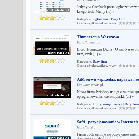
Jedyny w Czechach portal ogłoszeniowy dl
kategoriach. Mamy (...)
»
Kategorie:
Ogłoszenia
|
Bazy firm
Ocena użytkowników www:
Śr
Tłumaczenia Warszawa
https://diuna.biz
Biuro Tłumaczeń Diuna - O nas Nasze biur
firm, czyli (...)
»
Kategorie:
Bazy firm
Ocena użytkowników www:
Śr
AiM serwis - sprzedaż. naprawa i s
http://aimserwis.pl
Nasza firma świadczy usługi z zakresu spr
oprogramowania, kserokopiarki, (...)
»
Kategorie:
Firmy komputerowe
|
Bazy firm
Ocena użytkowników www:
Śr
Softi - pozycjonowanie w Internecie
https://softi.pl
Firma Softi zajmuje się pozycjonowaniem w