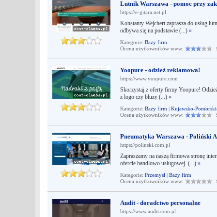
Lutnik Warszawa - pomoc przy zak
https://e-gitara.net.pl
Konstanty Wejchert zaprasza do usług lut
odbywa się na podstawie (...)
»
Kategorie:
Bazy firm
Ocena użytkowników www:
Śr
Yoopure - odzież reklamowa!
https://www.yoopure.com
Skorzystaj z oferty firmy Yoopure! Odzie
z logo czy bluzy (...)
»
Kategorie:
Bazy firm
|
Kujawsko-Pomorski
Ocena użytkowników www:
Śr
Pneumatyka Warszawa - Poliński A
https://polinski.com.pl
Zapraszamy na naszą firmowa stronę inter
ofercie handlowo usługowej. (...)
»
Kategorie:
Przemysł
|
Bazy firm
Ocena użytkowników www:
Śr
Audit - doradctwo personalne
https://www.audit.com.pl