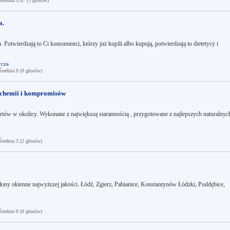
ednia 3.67 (3 głosów)
a.
 Potwierdzają to Ci konsumenci, którzy już kupili albo kupują, potwierdzają to dietetycy i
rcza
ednia 0 (0 głosów)
j chemii i kompromisów
rtów w okolicy. Wykonane z największą starannością , przygotowane z najlepszych naturalnyc
ednia 3 (2 głosów)
słony okienne najwyższej jakości. Łódź, Zgierz, Pabianice, Konstantynów Łódzki, Poddębice,
ednia 0 (0 głosów)