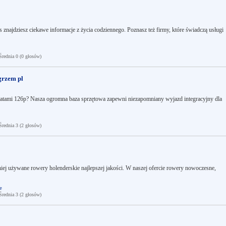
as znajdziesz ciekawe informacje z życia codziennego. Poznasz też firmy, które świadczą usługi
ednia 0 (0 głosów)
grzem pl
iatami 126p? Nasza ogromna baza sprzętowa zapewni niezapomniany wyjazd integracyjny dla
ednia 3 (2 głosów)
 niej używane rowery holenderskie najlepszej jakości. W naszej ofercie rowery nowoczesne,
e
ednia 3 (2 głosów)