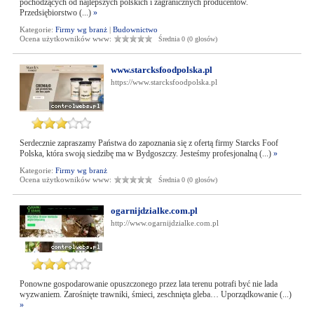
pochodzących od najlepszych polskich i zagranicznych producentów.
Przedsiębiorstwo (...)
»
Kategorie:
Firmy wg branż
|
Budownictwo
Ocena użytkowników www:
Średnia 0 (0 głosów)
www.starcksfoodpolska.pl
https://www.starcksfoodpolska.pl
Serdecznie zapraszamy Państwa do zapoznania się z ofertą firmy Starcks Foof
Polska, która swoją siedzibę ma w Bydgoszczy. Jesteśmy profesjonalną (...)
»
Kategorie:
Firmy wg branż
Ocena użytkowników www:
Średnia 0 (0 głosów)
ogarnijdzialke.com.pl
http://www.ogarnijdzialke.com.pl
Ponowne gospodarowanie opuszczonego przez lata terenu potrafi być nie lada
wyzwaniem. Zarośnięte trawniki, śmieci, zeschnięta gleba… Uporządkowanie (...)
»