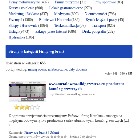
Firmy motoryzacyjne
(407)
Firmy muzyczne
(31)
Firmy sportowe
(83)
Kursy i szkolenia
(606)
Lokale gastronomiczne
(279)
Marketing i Reklama
(837)
Medycyna
(690)
Nieruchomości
(798)
Przemysł
(1580)
Rolnictwo i Hodowla
(185)
Rynek książki i prasy
(45)
Sklepy i Hurtownie
(1964)
Telekomunikacja
(57)
Transport
(925)
Usługi
(9473)
Zakupy przez Internet
(686)
Druk, poligrafia
(282)
Hydraulika
(106)
Strony w kategorii Firmy wg branż
Ilość stron w kategorii:
655
Sortuj według:
naszej oceny
,
alfabetycznie
,
daty dodania
wpisy 341 - 360 z
655
www.metaloweszafkigrzewcze.eu producent
komór grzewczych
http://metaloweszafkigrzewcze.eu
Z ogromną przyjemnością prezentujemy Państwu firmę Karolina - znanego na
międzynarodowym rynku producenta szafek ubraniowych, komór grzewczych (...)
»
Kategorie:
Firmy wg branż
|
Usługi
Ocena użytkowników www:
Średnia 0 (0 głosów)