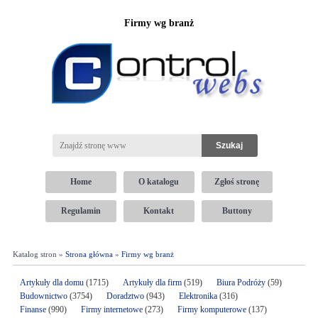
Firmy wg branż
Home
O katalogu
Zgłoś stronę
Regulamin
Kontakt
Buttony
Katalog stron »
Strona główna
»
Firmy wg branż
Artykuły dla domu
(1715)
Artykuły dla firm
(519)
Biura Podróży
(59)
Budownictwo
(3754)
Doradztwo
(943)
Elektronika
(316)
Finanse
(990)
Firmy internetowe
(273)
Firmy komputerowe
(137)