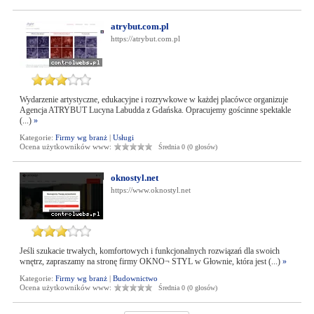
atrybut.com.pl
https://atrybut.com.pl
Wydarzenie artystyczne, edukacyjne i rozrywkowe w każdej placówce organizuje
Agencja ATRYBUT Lucyna Labudda z Gdańska. Opracujemy gościnne spektakle
(...)
»
Kategorie:
Firmy wg branż
|
Usługi
Ocena użytkowników www:
Średnia 0 (0 głosów)
oknostyl.net
https://www.oknostyl.net
Jeśli szukacie trwałych, komfortowych i funkcjonalnych rozwiązań dla swoich
wnętrz, zapraszamy na stronę firmy OKNO¬ STYL w Głownie, która jest (...)
»
Kategorie:
Firmy wg branż
|
Budownictwo
Ocena użytkowników www:
Średnia 0 (0 głosów)