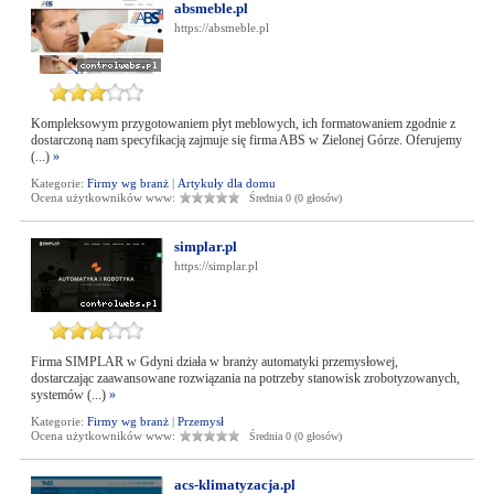
absmeble.pl
https://absmeble.pl
Kompleksowym przygotowaniem płyt meblowych, ich formatowaniem zgodnie z
dostarczoną nam specyfikacją zajmuje się firma ABS w Zielonej Górze. Oferujemy
(...)
»
Kategorie:
Firmy wg branż
|
Artykuły dla domu
Ocena użytkowników www:
Średnia 0 (0 głosów)
simplar.pl
https://simplar.pl
Firma SIMPLAR w Gdyni działa w branży automatyki przemysłowej,
dostarczając zaawansowane rozwiązania na potrzeby stanowisk zrobotyzowanych,
systemów (...)
»
Kategorie:
Firmy wg branż
|
Przemysł
Ocena użytkowników www:
Średnia 0 (0 głosów)
acs-klimatyzacja.pl