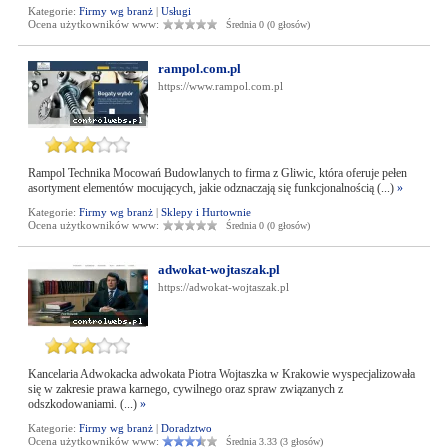
Kategorie:
Firmy wg branż
|
Usługi
Ocena użytkowników www:
Średnia 0 (0 głosów)
rampol.com.pl
https://www.rampol.com.pl
Rampol Technika Mocowań Budowlanych to firma z Gliwic, która oferuje pełen
asortyment elementów mocujących, jakie odznaczają się funkcjonalnością (...)
»
Kategorie:
Firmy wg branż
|
Sklepy i Hurtownie
Ocena użytkowników www:
Średnia 0 (0 głosów)
adwokat-wojtaszak.pl
https://adwokat-wojtaszak.pl
Kancelaria Adwokacka adwokata Piotra Wojtaszka w Krakowie wyspecjalizowała
się w zakresie prawa karnego, cywilnego oraz spraw związanych z
odszkodowaniami. (...)
»
Kategorie:
Firmy wg branż
|
Doradztwo
Ocena użytkowników www:
Średnia 3.33 (3 głosów)