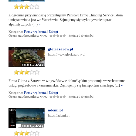
Z ogromną przyjemnością prezentujemy Państwu firmę Climbing Service, która
umiejscowiona jest we Wrocławiu. Zajmujemy się wykonywaniem prac
alpinistycznych. (...)
»
Kategorie:
Firmy wg branż
|
Usługi
Ocena użytkowników www:
Średnia 0 (0 głosów)
gloriazarow.pl
https://www.gloriazarow.pl
Firma Gloria z Żarowa w województwie dolnośląskim proponuje wszechstronne
usługi pogrzebowe i kamieniarskie. Zajmujemy się transportem zmarłego, (...)
»
Kategorie:
Firmy wg branż
|
Usługi
Ocena użytkowników www:
Średnia 0 (0 głosów)
ademi.pl
https://ademi.pl