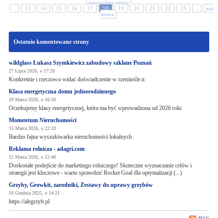
poprzednia strona
...
13
14
15
16
17
18
19
20
21
22
23
...
nastę
strona
Ostatnio komentowane strony
wildglass Łukasz Szymkiewicz zabudowy szklane Poznań
27 Lipca 2026, o 17:20
Konkretnie i rzeczowo widać doświadczenie w rzemiośle.n
Klasa energetyczna domu jednorodzinnego
29 Marca 2026, o 16:50
Oczekujemy klasy energetycznej, która ma być wprowadzona od 2026 roki
Momentum Nieruchomości
15 Marca 2026, o 22:33
Bardzo fajna wyszukiwarka nieruchomości lokalnych
Reklama rolnicza - adagri.com
12 Marca 2026, o 12:40
Doskonałe podejście do marketingu rolniczego! Skuteczne wyznaczanie celów i
strategii jest kluczowe - warto sprawdzić Rocket Goal dla optymalizacji (...)
Grzyby, Growkit, zarodniki, Zestawy do uprawy grzybów
10 Grudnia 2025, o 14:21
https://alegrzyb.pl