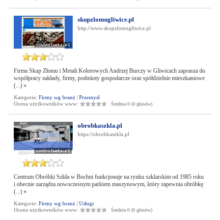
skupzlomugliwice.pl
http://www.skupzlomugliwice.pl
Firma Skup Złomu i Metali Kolorowych Andrzej Burczy w Gliwicach zaprasza do
współpracy zakłady, firmy, podmioty gospodarcze oraz spółdzielnie mieszkaniowe
(...)
»
Kategorie:
Firmy wg branż
|
Przemysł
Ocena użytkowników www:
Średnia 0 (0 głosów)
obrobkaszkla.pl
https://obrobkaszkla.pl
Centrum Obróbki Szkła w Bochni funkcjonuje na rynku szklarskim od 1985 roku
i obecnie zarządza nowoczesnym parkiem maszynowym, który zapewnia obróbkę
(...)
»
Kategorie:
Firmy wg branż
|
Usługi
Ocena użytkowników www:
Średnia 0 (0 głosów)