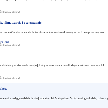
ednia 5 (2 głosów)
klimatyzacja i oczyszczanie
amą produktów dla zapewnienia komfortu w środowisku domowym i w firmie przez cały rok.
urtownie
ednia 5 (2 głosów)
ziałający w sferze edukacyjnej, który zrzesza największą liczbę edukatorów domowych i
ednia 5 (2 głosów)
raków
óra swoim zasięgiem działania obejmuje również Małopolskę. MG Cleaning to ludzie, którzy są