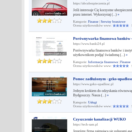
https://abcubezpieczenia.pl
Jeśli interesuje Cię korzystne ubezpiecz
przez internet. Wykorzystaj (...)
»
Kategorie:
Finanse
|
Serwisy branżowe
Ocena użytkowników www:
Śr
Porównywarka finansowa banków -
https://www.banki24.pl
Porównywarka finansowa banków i instyt
użytkownikom podjąć świadomą (...)
»
Kategorie:
Informacja finansowa
|
Finanse
Ocena użytkowników www:
Śr
Pomoc zadłużonym - geko-upadlosc
https://www.geko-upadlosc.pl
Jednym krokiem do odzyskania równowagi 
Bydgoszczy. Nasza (...)
»
Kategorie:
Usługi
Ocena użytkowników www:
Śr
Czyszczenie kanalizacji WUKO
https://tech-sam.pl
Jesteśmy firmą zajmującą się usługami as