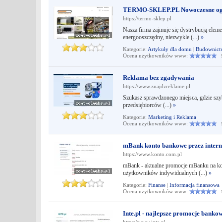
TERMO-SKLEP.PL Nowoczesne ogr
https://termo-sklep.pl
Nasza firma zajmuje się dystrybucją ele
energooszczędny, niezwykle (...)
»
Kategorie:
Artykuły dla domu
|
Budownict
Ocena użytkowników www:
Śr
Reklama bez zgadywania
https://www.znajdzreklame.pl
Szukasz sprawdzonego miejsca, gdzie szyb
przedsiębiorców (...)
»
Kategorie:
Marketing i Reklama
Ocena użytkowników www:
Śr
mBank konto bankowe przez interne
https://www.konto.com.pl
mBank - aktualne promocje mBanku na kont
użytkowników indywidualnych (...)
»
Kategorie:
Finanse
|
Informacja finansowa
Ocena użytkowników www:
Śr
Inte.pl - najlepsze promocje bankow