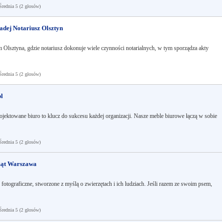
ednia 5 (2 głosów)
dej Notariusz Olsztyn
m Olsztyna, gdzie notariusz dokonuje wiele czynności notarialnych, w tym sporządza akty
ednia 5 (2 głosów)
pl
ktowane biuro to klucz do sukcesu każdej organizacji. Nasze meble biurowe łączą w sobie
ednia 5 (2 głosów)
rząt Warszawa
 fotograficzne, stworzone z myślą o zwierzętach i ich ludziach. Jeśli razem ze swoim psem,
ednia 5 (2 głosów)