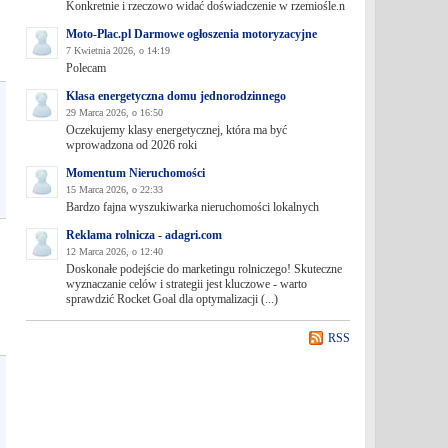
Konkretnie i rzeczowo widać doświadczenie w rzemiośle.n
Moto-Plac.pl Darmowe ogłoszenia motoryzacyjne
7 Kwietnia 2026, o 14:19
Polecam
Klasa energetyczna domu jednorodzinnego
29 Marca 2026, o 16:50
Oczekujemy klasy energetycznej, która ma być
wprowadzona od 2026 roki
Momentum Nieruchomości
15 Marca 2026, o 22:33
Bardzo fajna wyszukiwarka nieruchomości lokalnych
Reklama rolnicza - adagri.com
12 Marca 2026, o 12:40
Doskonałe podejście do marketingu rolniczego! Skuteczne
wyznaczanie celów i strategii jest kluczowe - warto
sprawdzić Rocket Goal dla optymalizacji (...)
RSS