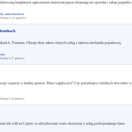
 dedykowaną bezpłatnym ogłoszeniom motoryzacyjnym obejmującym sprzedaż i zakup pojazdów
łdy samochodowe
ednia 5 (13 głosów)
łotnikach
kach k. Poznania. Oferuje duży zakres różnych usług z zakresu mechaniki pojazdowej,
yjne
ednia 5 (7 głosów)
 Twoje wsparcie w każdej sprawie. Masz wątpliwości? Czy potrzebujesz rzetelnych dowodów w
ednia 5 (6 głosów)
entu lub willi na Cyprze, to zdecydowanie warto skorzystać z usług profesjonalnego biura