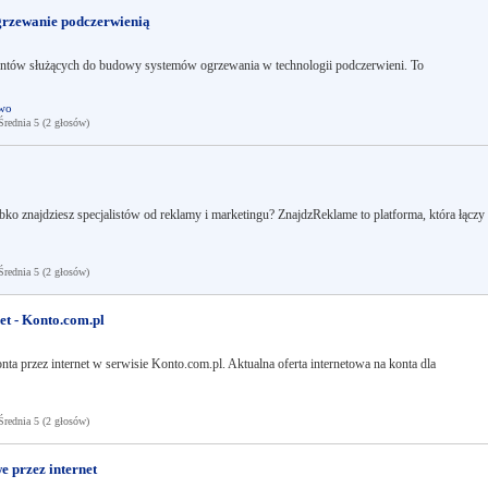
zewanie podczerwienią
mentów służących do budowy systemów ogrzewania w technologii podczerwieni. To
wo
ednia 5 (2 głosów)
ko znajdziesz specjalistów od reklamy i marketingu? ZnajdzReklame to platforma, która łączy
ednia 5 (2 głosów)
t - Konto.com.pl
a przez internet w serwisie Konto.com.pl. Aktualna oferta internetowa na konta dla
ednia 5 (2 głosów)
e przez internet