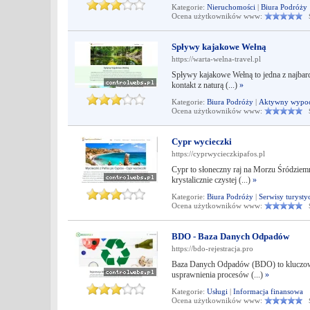
Kategorie:
Nieruchomości
|
Biura Podróży
Ocena użytkowników www:
Śr
Spływy kajakowe Wełną
https://warta-welna-travel.pl
Spływy kajakowe Wełną to jedna z najbar
kontakt z naturą (...)
»
Kategorie:
Biura Podróży
|
Aktywny wypo
Ocena użytkowników www:
Śr
Cypr wycieczki
https://cyprwycieczkipafos.pl
Cypr to słoneczny raj na Morzu Śródziem
krystalicznie czystej (...)
»
Kategorie:
Biura Podróży
|
Serwisy turysty
Ocena użytkowników www:
Śr
BDO - Baza Danych Odpadów
https://bdo-rejestracja.pro
Baza Danych Odpadów (BDO) to kluczowy 
usprawnienia procesów (...)
»
Kategorie:
Usługi
|
Informacja finansowa
Ocena użytkowników www:
Śr