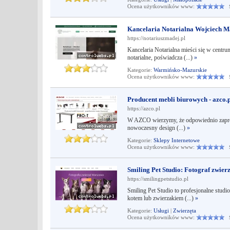
Ocena użytkowników www:
Śr
Kancelaria Notarialna Wojciech Ma
https://notariuszmadej.pl
Kancelaria Notarialna mieści się w centru
notarialne, poświadcza (...)
»
Kategorie:
Warmińsko-Mazurskie
Ocena użytkowników www:
Śr
Producent mebli biurowych - azco.
https://azco.pl
W AZCO wierzymy, że odpowiednio zaproje
nowoczesny design (...)
»
Kategorie:
Sklepy Internetowe
Ocena użytkowników www:
Śr
Smiling Pet Studio: Fotograf zwie
https://smilingpetstudio.pl
Smiling Pet Studio to profesjonalne studio
kotem lub zwierzakiem (...)
»
Kategorie:
Usługi
|
Zwierzęta
Ocena użytkowników www:
Śr