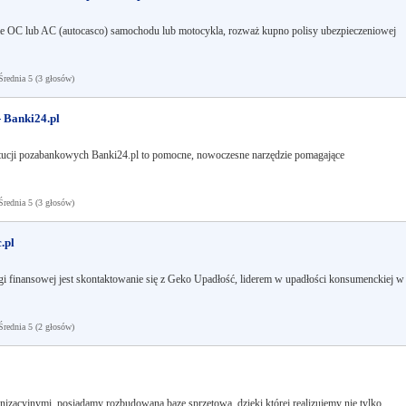
enie OC lub AC (autocasco) samochodu lub motocykla, rozważ kupno polisy ubezpieczeniowej
ednia 5 (3 głosów)
 Banki24.pl
ucji pozabankowych Banki24.pl to pomocne, nowoczesne narzędzie pomagające
ednia 5 (3 głosów)
.pl
finansowej jest skontaktowanie się z Geko Upadłość, liderem w upadłości konsumenckiej w
ednia 5 (2 głosów)
enizacyjnymi, posiadamy rozbudowaną bazę sprzętową, dzięki której realizujemy nie tylko