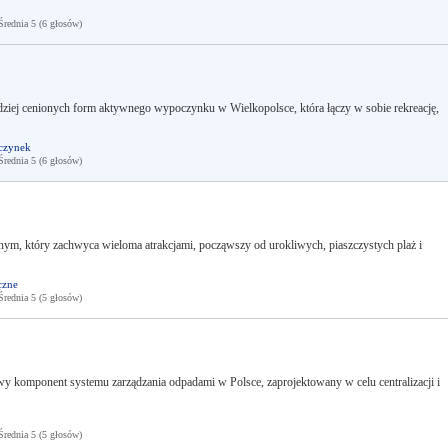
ednia 5 (6 głosów)
dziej cenionych form aktywnego wypoczynku w Wielkopolsce, która łączy w sobie rekreację,
czynek
ednia 5 (6 głosów)
nym, który zachwyca wieloma atrakcjami, począwszy od urokliwych, piaszczystych plaż i
czne
ednia 5 (5 głosów)
komponent systemu zarządzania odpadami w Polsce, zaprojektowany w celu centralizacji i
ednia 5 (5 głosów)