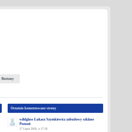
Buttony
Ostatnio komentowane strony
wildglass Łukasz Szymkiewicz zabudowy szklane
Poznań
27 Lipca 2026, o 17:20