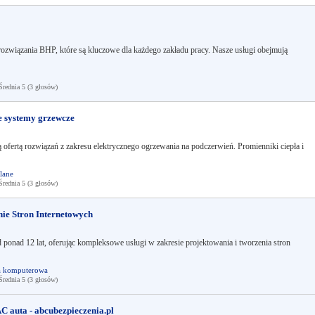
ozwiązania BHP, które są kluczowe dla każdego zakładu pracy. Nasze usługi obejmują
ednia 5 (3 głosów)
 systemy grzewcze
ą ofertą rozwiązań z zakresu elektrycznego ogrzewania na podczerwień. Promienniki ciepła i
lane
ednia 5 (3 głosów)
enie Stron Internetowych
d ponad 12 lat, oferując kompleksowe usługi w zakresie projektowania i tworzenia stron
a komputerowa
ednia 5 (3 głosów)
 auta - abcubezpieczenia.pl