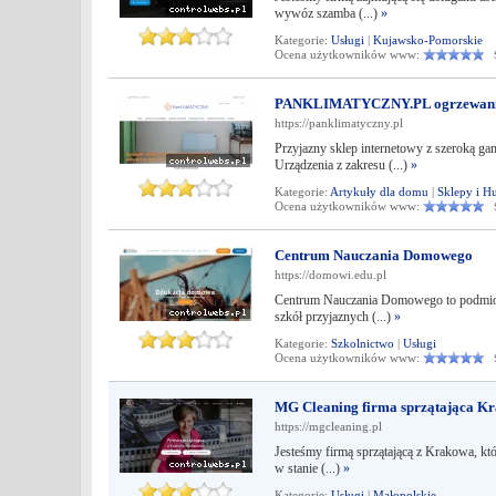
wywóz szamba (...)
»
Kategorie:
Usługi
|
Kujawsko-Pomorskie
Ocena użytkowników www:
Śr
PANKLIMATYCZNY.PL ogrzewanie, 
https://panklimatyczny.pl
Przyjazny sklep internetowy z szeroką g
Urządzenia z zakresu (...)
»
Kategorie:
Artykuły dla domu
|
Sklepy i H
Ocena użytkowników www:
Śr
Centrum Nauczania Domowego
https://domowi.edu.pl
Centrum Nauczania Domowego to podmiot d
szkół przyjaznych (...)
»
Kategorie:
Szkolnictwo
|
Usługi
Ocena użytkowników www:
Śr
MG Cleaning firma sprzątająca K
https://mgcleaning.pl
Jesteśmy firmą sprzątającą z Krakowa, kt
w stanie (...)
»
Kategorie:
Usługi
|
Małopolskie