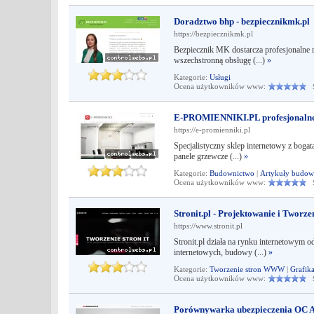
Doradztwo bhp - bezpiecznikmk.pl
https://bezpiecznikmk.pl
Bezpiecznik MK dostarcza profesjonalne r
wszechstronną obsługę (...)
»
Kategorie:
Usługi
Ocena użytkowników www:
Śr
E-PROMIENNIKI.PL profesjonalne
https://e-promienniki.pl
Specjalistyczny sklep internetowy z bogat
panele grzewcze (...)
»
Kategorie:
Budownictwo
|
Artykuły budow
Ocena użytkowników www:
Śr
Stronit.pl - Projektowanie i Tworz
https://www.stronit.pl
Stronit.pl działa na rynku internetowym o
internetowych, budowy (...)
»
Kategorie:
Tworzenie stron WWW
|
Grafik
Ocena użytkowników www:
Śr
Porównywarka ubezpieczenia OC AC