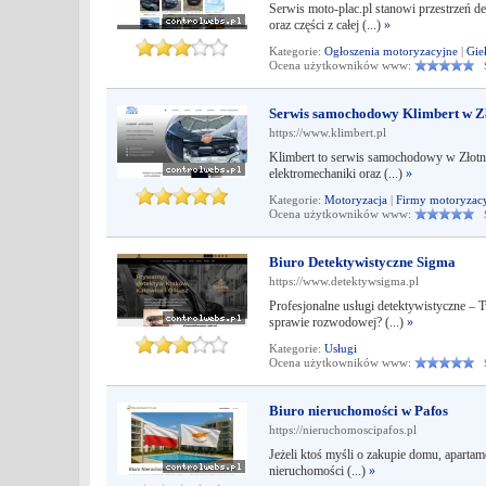
Serwis moto-plac.pl stanowi przestrzeń
oraz części z całej (...)
»
Kategorie:
Ogłoszenia motoryzacyjne
|
Gie
Ocena użytkowników www:
Śr
Serwis samochodowy Klimbert w Z
https://www.klimbert.pl
Klimbert to serwis samochodowy w Złotni
elektromechaniki oraz (...)
»
Kategorie:
Motoryzacja
|
Firmy motoryzac
Ocena użytkowników www:
Śr
Biuro Detektywistyczne Sigma
https://www.detektywsigma.pl
Profesjonalne usługi detektywistyczne –
sprawie rozwodowej? (...)
»
Kategorie:
Usługi
Ocena użytkowników www:
Śr
Biuro nieruchomości w Pafos
https://nieruchomoscipafos.pl
Jeżeli ktoś myśli o zakupie domu, apartam
nieruchomości (...)
»