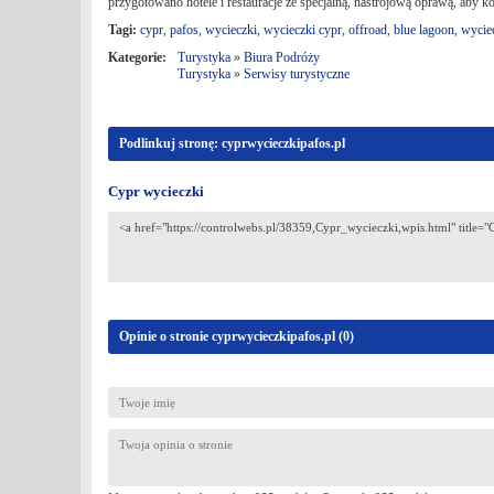
przygotowano hotele i restauracje ze specjalną, nastrojową oprawą, aby k
Tagi:
cypr
,
pafos
,
wycieczki
,
wycieczki cypr
,
offroad
,
blue lagoon
,
wycie
Kategorie:
Turystyka
»
Biura Podróży
Turystyka
»
Serwisy turystyczne
Podlinkuj stronę: cyprwycieczkipafos.pl
Cypr wycieczki
Opinie o stronie cyprwycieczkipafos.pl (
0
)