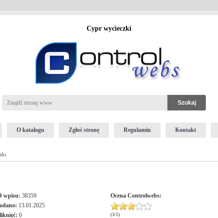
Cypr wycieczki
O katalogu
Zgłoś stronę
Regulamin
Kontakt
zki
D wpisu:
38359
Ocena
Controlwebs
:
odano:
13.01.2025
liknięć:
0
(
3
/
5
)