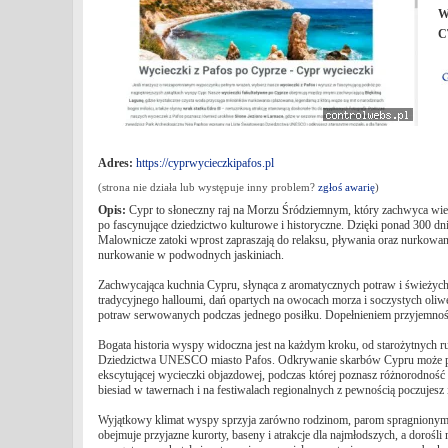
W
C
Adres:
https://cyprwycieczkipafos.pl
(strona nie działa lub występuje inny problem?
zgłoś awarię
)
Opis:
Cypr to słoneczny raj na Morzu Śródziemnym, który zachwyca wielom
po fascynujące dziedzictwo kulturowe i historyczne. Dzięki ponad 300 
Malownicze zatoki wprost zapraszają do relaksu, pływania oraz nurkowani
nurkowanie w podwodnych jaskiniach.
Zachwycająca kuchnia Cypru, słynąca z aromatycznych potraw i świeżych 
tradycyjnego halloumi, dań opartych na owocach morza i soczystych oliw
potraw serwowanych podczas jednego posiłku. Dopełnieniem przyjemności
Bogata historia wyspy widoczna jest na każdym kroku, od starożytnych ru
Dziedzictwa UNESCO miasto Pafos. Odkrywanie skarbów Cypru może prz
ekscytującej wycieczki objazdowej, podczas której poznasz różnorodność
biesiad w tawernach i na festiwalach regionalnych z pewnością poczujesz 
Wyjątkowy klimat wyspy sprzyja zarówno rodzinom, parom spragnionym 
obejmuje przyjazne kurorty, baseny i atrakcje dla najmłodszych, a doroś