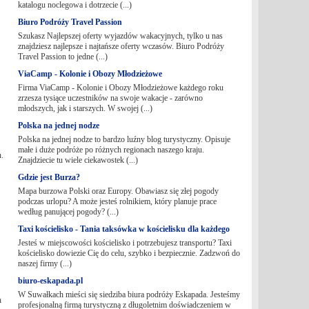
katalogu noclegowa i dotrzecie (...)
Biuro Podróży Travel Passion
Szukasz Najlepszej oferty wyjazdów wakacyjnych, tylko u nas
znajdziesz najlepsze i najtańsze oferty wczasów. Biuro Podróży
Travel Passion to jedne (...)
ViaCamp - Kolonie i Obozy Młodzieżowe
Firma ViaCamp - Kolonie i Obozy Młodzieżowe każdego roku
zrzesza tysiące uczestników na swoje wakacje - zarówno
młodszych, jak i starszych. W swojej (...)
Polska na jednej nodze
Polska na jednej nodze to bardzo luźny blog turystyczny. Opisuje
małe i duże podróże po różnych regionach naszego kraju.
.
Znajdziecie tu wiele ciekawostek (...)
Gdzie jest Burza?
Mapa burzowa Polski oraz Europy. Obawiasz się złej pogody
podczas urlopu? A może jesteś rolnikiem, który planuje prace
według panującej pogody? (...)
Taxi kościelisko - Tania taksówka w kościelisku dla każdego
Jesteś w miejscowości kościelisko i potrzebujesz transportu? Taxi
kościelisko dowiezie Cię do celu, szybko i bezpiecznie. Zadzwoń do
naszej firmy (...)
biuro-eskapada.pl
W Suwałkach mieści się siedziba biura podróży Eskapada. Jesteśmy
h
profesjonalną firmą turystyczną z długoletnim doświadczeniem w