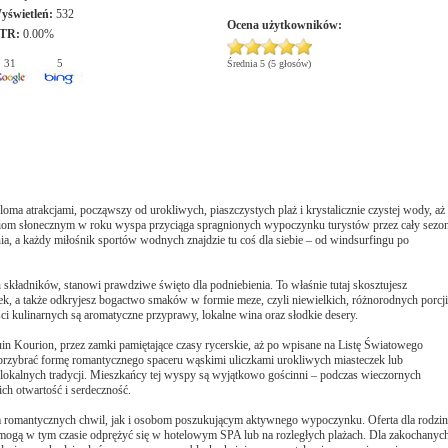
yświetleń:
532
Ocena użytkowników:
TR:
0.00%
31
5
Średnia 5 (5 głosów)
a atrakcjami, począwszy od urokliwych, piaszczystych plaż i krystalicznie czystej wody, aż
dniom słonecznym w roku wyspa przyciąga spragnionych wypoczynku turystów przez cały sezon
a, a każdy miłośnik sportów wodnych znajdzie tu coś dla siebie – od windsurfingu po
składników, stanowi prawdziwe święto dla podniebienia. To właśnie tutaj skosztujesz
ek, a także odkryjesz bogactwo smaków w formie meze, czyli niewielkich, różnorodnych porcji
 kulinarnych są aromatyczne przyprawy, lokalne wina oraz słodkie desery.
in Kourion, przez zamki pamiętające czasy rycerskie, aż po wpisane na Listę Światowego
ybrać formę romantycznego spaceru wąskimi uliczkami urokliwych miasteczek lub
 lokalnych tradycji. Mieszkańcy tej wyspy są wyjątkowo gościnni – podczas wieczornych
ich otwartość i serdeczność.
romantycznych chwil, jak i osobom poszukującym aktywnego wypoczynku. Oferta dla rodzin
li mogą w tym czasie odprężyć się w hotelowym SPA lub na rozległych plażach. Dla zakochanyc