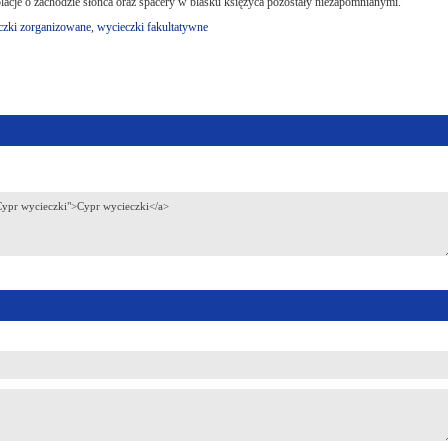
olacje o zachodzie słońca oraz spacery w blasku księżyca pozostały niezapomnianymi.
czki zorganizowane
,
wycieczki fakultatywne