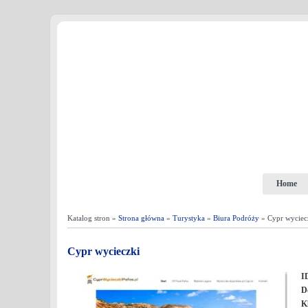
Home
Katalog stron »
Strona główna
»
Turystyka
»
Biura Podróży
» Cypr wyciec
Cypr wycieczki
I
D
K