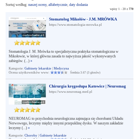
Sortuj według:
naszej oceny
,
alfabetycznie
,
daty dodania
wpisy 1 - 20 z
770
Stomatolog Mikołów - J.M. MRÓWKA
https://www.stomatologia-mrowka.pl
Stomatologia J. M. Mrówka to specjalistyczna praktyka stomatologiczna w
Mikołowie, w której główna zasada to najwyższa jakość wykonywanych
zabiegów. (...)
»
Kategorie:
Gabinety lekarskie
|
Medycyna
Ocena użytkowników www:
Średnia 3.67 (3 głosów)
Chirurgia kręgosłupa Katowice | Neuromag
https://www.neuromag.med.pl
NEUROMAG to przychodnia neurologiczna zajmująca się chorobami Układu
Nerwowego, leczymy między innymi przepuklinę dysku. W naszym zakładzie
leczymy (...)
»
Kategorie:
Choroby
|
Gabinety lekarskie