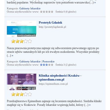
bardziej popularne. Wychodząc naprzeciw tym potrzebom warszawska (...)
»
Kategorie:
Gabinety lekarskie
Ocena użytkowników www:
Średnia 0 (0 głosów)
Protetyk Gdańsk
http://protetykgdansk.pl
Nasza pracownia protetyczna zajmuje się odtworzeniem pierwotnego zgryzu po
stracie zębów naturalnych lub po ich trwałym uszkodzeniu. Wszystkie produkty
(...)
»
Kategorie:
Gabinety lekarskie
|
Pomorskie
Ocena użytkowników www:
Średnia 3 (2 głosów)
Klinika niepłodności Kraków -
epimedium.com.pl
https://epimedium.com.pl
Przedsiębiorstwo Epimedium zajmuje się leczeniem niepłodności. Siedziba kliniki
znajduje się w Krakowie. Porady lekarskie wspierają ludzi, którzy (...)
»