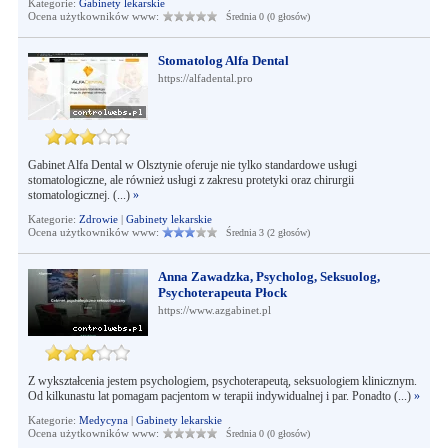
Kategorie:
Gabinety lekarskie
Ocena użytkowników www:
Średnia 0 (0 głosów)
Stomatolog Alfa Dental
https://alfadental.pro
Gabinet Alfa Dental w Olsztynie oferuje nie tylko standardowe usługi
stomatologiczne, ale również usługi z zakresu protetyki oraz chirurgii
stomatologicznej. (...)
»
Kategorie:
Zdrowie
|
Gabinety lekarskie
Ocena użytkowników www:
Średnia 3 (2 głosów)
Anna Zawadzka, Psycholog, Seksuolog,
Psychoterapeuta Płock
https://www.azgabinet.pl
Z wykształcenia jestem psychologiem, psychoterapeutą, seksuologiem klinicznym.
Od kilkunastu lat pomagam pacjentom w terapii indywidualnej i par. Ponadto (...)
»
Kategorie:
Medycyna
|
Gabinety lekarskie
Ocena użytkowników www:
Średnia 0 (0 głosów)