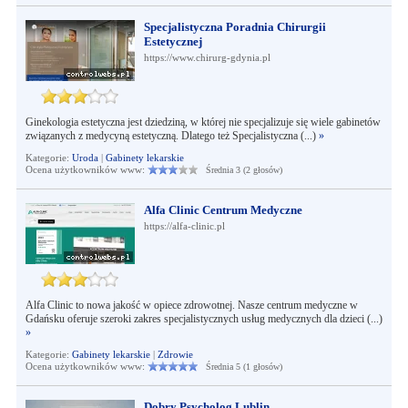
Specjalistyczna Poradnia Chirurgii
Estetycznej
https://www.chirurg-gdynia.pl
Ginekologia estetyczna jest dziedziną, w której nie specjalizuje się wiele gabinetów
związanych z medycyną estetyczną. Dlatego też Specjalistyczna (...)
»
Kategorie:
Uroda
|
Gabinety lekarskie
Ocena użytkowników www:
Średnia 3 (2 głosów)
Alfa Clinic Centrum Medyczne
https://alfa-clinic.pl
Alfa Clinic to nowa jakość w opiece zdrowotnej. Nasze centrum medyczne w
Gdańsku oferuje szeroki zakres specjalistycznych usług medycznych dla dzieci (...)
»
Kategorie:
Gabinety lekarskie
|
Zdrowie
Ocena użytkowników www:
Średnia 5 (1 głosów)
Dobry Psycholog Lublin