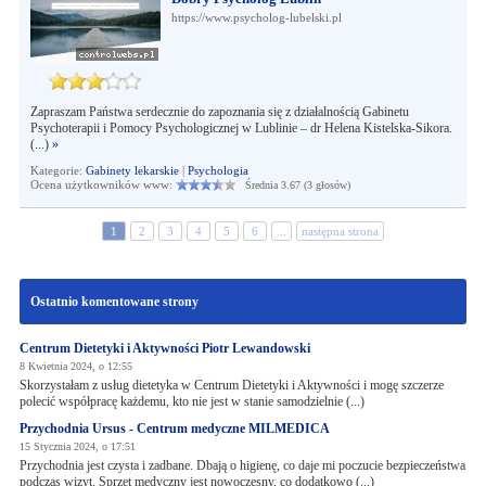
https://www.psycholog-lubelski.pl
Zapraszam Państwa serdecznie do zapoznania się z działalnością Gabinetu
Psychoterapii i Pomocy Psychologicznej w Lublinie – dr Helena Kistelska-Sikora.
(...)
»
Kategorie:
Gabinety lekarskie
|
Psychologia
Ocena użytkowników www:
Średnia 3.67 (3 głosów)
1
2
3
4
5
6
...
następna strona
Ostatnio komentowane strony
Centrum Dietetyki i Aktywności Piotr Lewandowski
8 Kwietnia 2024, o 12:55
Skorzystałam z usług dietetyka w Centrum Dietetyki i Aktywności i mogę szczerze
polecić współpracę każdemu, kto nie jest w stanie samodzielnie (...)
Przychodnia Ursus - Centrum medyczne MILMEDICA
15 Stycznia 2024, o 17:51
Przychodnia jest czysta i zadbane. Dbają o higienę, co daje mi poczucie bezpieczeństwa
podczas wizyt. Sprzęt medyczny jest nowoczesny, co dodatkowo (...)