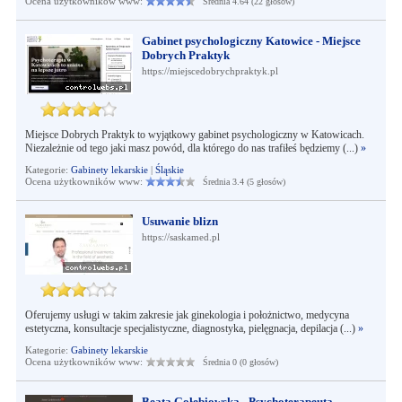
Ocena użytkowników www:
Średnia 4.64 (22 głosów)
Gabinet psychologiczny Katowice - Miejsce
Dobrych Praktyk
https://miejscedobrychpraktyk.pl
Miejsce Dobrych Praktyk to wyjątkowy gabinet psychologiczny w Katowicach.
Niezależnie od tego jaki masz powód, dla którego do nas trafiłeś będziemy (...)
»
Kategorie:
Gabinety lekarskie
|
Śląskie
Ocena użytkowników www:
Średnia 3.4 (5 głosów)
Usuwanie blizn
https://saskamed.pl
Oferujemy usługi w takim zakresie jak ginekologia i położnictwo, medycyna
estetyczna, konsultacje specjalistyczne, diagnostyka, pielęgnacja, depilacja (...)
»
Kategorie:
Gabinety lekarskie
Ocena użytkowników www:
Średnia 0 (0 głosów)
Beata Gołębiowska - Psychoterapeuta,