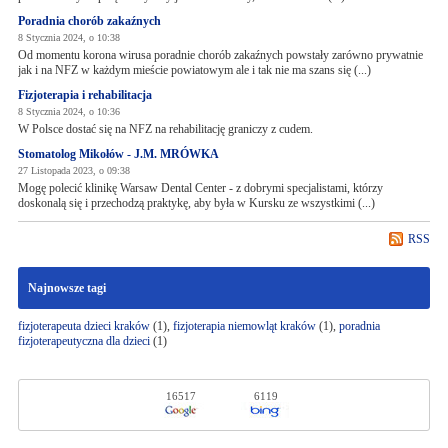
Poradnia chorób zakaźnych
8 Stycznia 2024, o 10:38
Od momentu korona wirusa poradnie chorób zakaźnych powstały zarówno prywatnie
jak i na NFZ w każdym mieście powiatowym ale i tak nie ma szans się (...)
Fizjoterapia i rehabilitacja
8 Stycznia 2024, o 10:36
W Polsce dostać się na NFZ na rehabilitację graniczy z cudem.
Stomatolog Mikołów - J.M. MRÓWKA
27 Listopada 2023, o 09:38
Mogę polecić klinikę Warsaw Dental Center - z dobrymi specjalistami, którzy
doskonalą się i przechodzą praktykę, aby była w Kursku ze wszystkimi (...)
RSS
Najnowsze tagi
fizjoterapeuta dzieci kraków
(1),
fizjoterapia niemowląt kraków
(1),
poradnia
fizjoterapeutyczna dla dzieci
(1)
16517
6119