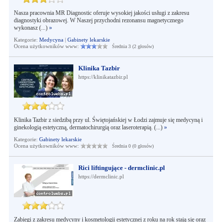
Nasza pracownia MR Diagnostic oferuje wysokiej jakości usługi z zakresu
diagnostyki obrazowej. W Naszej przychodni rezonansu magnetycznego
wykonasz (...)
»
Kategorie:
Medycyna
|
Gabinety lekarskie
Ocena użytkowników www:
Średnia 3 (2 głosów)
Klinika Tazbir
https://klinikatazbir.pl
Klinika Tazbir z siedzibą przy ul. Świętojańskiej w Łodzi zajmuje się medycyną i
ginekologią estetyczną, dermatochirurgią oraz laseroterapią. (...)
»
Kategorie:
Gabinety lekarskie
Ocena użytkowników www:
Średnia 0 (0 głosów)
Rici liftingujące - dermclinic.pl
https://dermclinic.pl
Zabiegi z zakresu medycyny i kosmetologii estetycznej z roku na rok stają się oraz