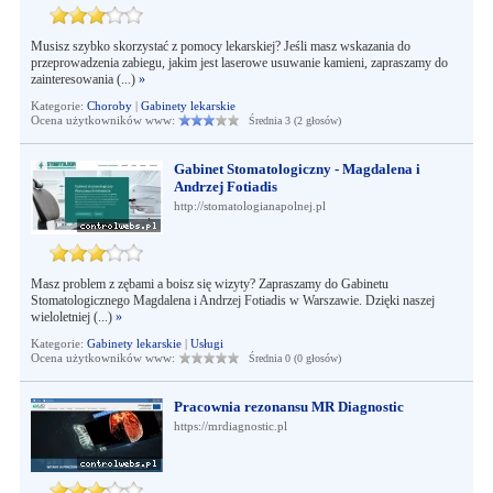
Musisz szybko skorzystać z pomocy lekarskiej? Jeśli masz wskazania do
przeprowadzenia zabiegu, jakim jest laserowe usuwanie kamieni, zapraszamy do
zainteresowania (...)
»
Kategorie:
Choroby
|
Gabinety lekarskie
Ocena użytkowników www:
Średnia 3 (2 głosów)
Gabinet Stomatologiczny - Magdalena i
Andrzej Fotiadis
http://stomatologianapolnej.pl
Masz problem z zębami a boisz się wizyty? Zapraszamy do Gabinetu
Stomatologicznego Magdalena i Andrzej Fotiadis w Warszawie. Dzięki naszej
wieloletniej (...)
»
Kategorie:
Gabinety lekarskie
|
Usługi
Ocena użytkowników www:
Średnia 0 (0 głosów)
Pracownia rezonansu MR Diagnostic
https://mrdiagnostic.pl