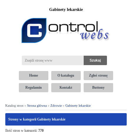
Gabinety lekarskie
Home
O katalogu
Zgłoś stronę
Regulamin
Kontakt
Buttony
Katalog stron »
Strona główna
»
Zdrowie
»
Gabinety lekarskie
Strony w kategorii Gabinety lekarskie
Ilość stron w kategorii:
770