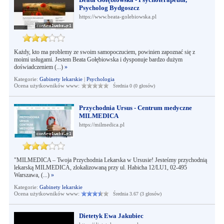
Psycholog Bydgoszcz
https://www.beata-golebiowska.pl
Każdy, kto ma problemy ze swoim samopoczuciem, powinien zapoznać się z
moimi usługami. Jestem Beata Gołębiowska i dysponuje bardzo dużym
doświadczeniem (...)
»
Kategorie:
Gabinety lekarskie
|
Psychologia
Ocena użytkowników www:
Średnia 0 (0 głosów)
Przychodnia Ursus - Centrum medyczne
MILMEDICA
https://milmedica.pl
"MILMEDICA – Twoja Przychodnia Lekarska w Ursusie! Jesteśmy przychodnią
lekarską MILMEDICA, zlokalizowaną przy ul. Habicha 12/LU1, 02-495
Warszawa, (...)
»
Kategorie:
Gabinety lekarskie
Ocena użytkowników www:
Średnia 3.67 (3 głosów)
Dietetyk Ewa Jakubiec