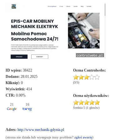
ID wpisu:
38422
Ocena
Controlwebs
:
Dodano:
28.01.2025
Kliknięć:
0
(
3
/
5
)
Wyświetleń:
414
CTR:
0.00%
Ocena użytkowników:
21
16
Średnia 5 (1 głosów)
Adres:
http://www.mechanik-gdynia.pl
(strona nie działa lub występuje inny problem?
zgłoś awarię
)