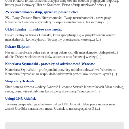
Uber Kraków to platforma rekrutacyjna dedykowana osobom pragnącym rozpocząć
karierę jako kierowcy Uber w Krakowie. Firma oferuje możliwość pracy (...)
2S Nieruchomości - skup, sprzedaż, pośrednictwo
2S - Twoje Zaufane Biuro Nieruchomości. Twoje nieruchomości - nasza pasja.
Rzetelne partnerstwo w sprzedaży i skupie nieruchomości. Jak możemy (...)
Układ Idealny - Projektowanie wnętrz
Układ Idealny to firma z Gdańska, która specjalizuje się w projektowaniu wnętrz
mieszkalnych i komercyjnych. Tworzymy przestrzenie, które łączą (...)
Dekarz Białystok
Nasza firma oferuje pełen zakres usług dekarskich dla mieszkańców Białegostoku i
okolic. Dzięki wieloletniemu doświadczeniu oraz fachowej wiedzy (...)
Kancelaria Szymański - prawnicy od odszkodowań Wrocław
Kancelaria Szymański – profesjonalni prawnicy od odszkodowań we Wrocławiu.
Kancelaria Szymański to zespół doświadczonych prawników specjalizujących (...)
Skup starych desek
Skup starego drewna – odkryj Wartość Ukrytą w Starych Konstrukcjach Masz stodołę,
szopę, dom, wiatrak lub inną konstrukcję drewnianą? Skupujemy (...)
Usługi CNC Gdańsk
Jesteśmy grupą oferującą fachowe usługi CNC Gdańsk. Jakie prace możesz nam
zlecić? Obróbka skrawaniem metali Gdańsk to nasza specjalność! (...)