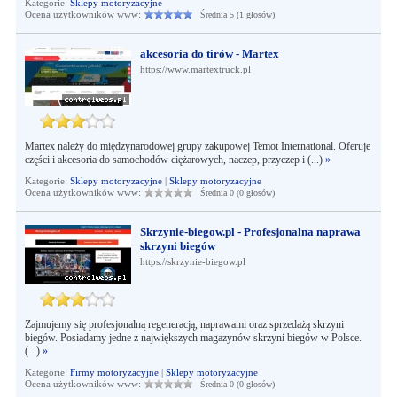
Kategorie:
Sklepy motoryzacyjne
Ocena użytkowników www:
Średnia 5 (1 głosów)
akcesoria do tirów - Martex
https://www.martextruck.pl
Martex należy do międzynarodowej grupy zakupowej Temot International. Oferuje
części i akcesoria do samochodów ciężarowych, naczep, przyczep i (...)
»
Kategorie:
Sklepy motoryzacyjne
|
Sklepy motoryzacyjne
Ocena użytkowników www:
Średnia 0 (0 głosów)
Skrzynie-biegow.pl - Profesjonalna naprawa
skrzyni biegów
https://skrzynie-biegow.pl
Zajmujemy się profesjonalną regeneracją, naprawami oraz sprzedażą skrzyni
biegów. Posiadamy jedne z największych magazynów skrzyni biegów w Polsce.
(...)
»
Kategorie:
Firmy motoryzacyjne
|
Sklepy motoryzacyjne
Ocena użytkowników www:
Średnia 0 (0 głosów)