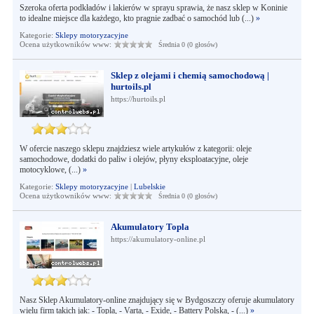
Szeroka oferta podkładów i lakierów w sprayu sprawia, że nasz sklep w Koninie
to idealne miejsce dla każdego, kto pragnie zadbać o samochód lub (...)
»
Kategorie:
Sklepy motoryzacyjne
Ocena użytkowników www:
Średnia 0 (0 głosów)
Sklep z olejami i chemią samochodową |
hurtoils.pl
https://hurtoils.pl
W ofercie naszego sklepu znajdziesz wiele artykułów z kategorii: oleje
samochodowe, dodatki do paliw i olejów, płyny eksploatacyjne, oleje
motocyklowe, (...)
»
Kategorie:
Sklepy motoryzacyjne
|
Lubelskie
Ocena użytkowników www:
Średnia 0 (0 głosów)
Akumulatory Topla
https://akumulatory-online.pl
Nasz Sklep Akumulatory-online znajdujący się w Bydgoszczy oferuje akumulatory
wielu firm takich jak: - Topla, - Varta, - Exide, - Battery Polska, - (...)
»