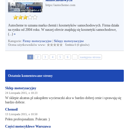
https://autocheme.com
Autocheme to uznana marka chemii i kosmetyków samochodowych. Firma działa
na rynku od 2004 roku. W naszej ofercie znajdują się kosmetyki samochodowe,
(...)
»
Kategorie:
Firmy motoryzacyjne
|
Sklepy motoryzacyjne
Ocena użytkowników www:
Średnia 0 (0 głosów)
1
2
3
4
5
6
...
następna strona
Ostatnio komentowane strony
Sklep motoryzacyjny
24 Listopada 2015, o 18:23
W sklepie alcatras.pl zakupiłem wycieraczki alca w bardzo dobrej cenie i sprawują się
bardzo dobrze.
Chemoil
13 Listopada 2015, o 10:50
Pełen profesjonalizm. Polecam :)
Części motocyklowe Warszawa