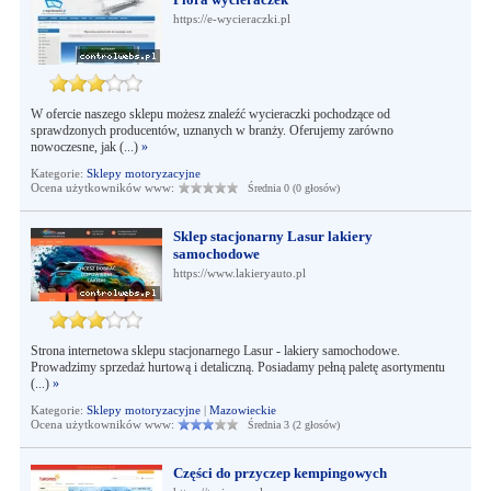
https://e-wycieraczki.pl
W ofercie naszego sklepu możesz znaleźć wycieraczki pochodzące od
sprawdzonych producentów, uznanych w branży. Oferujemy zarówno
nowoczesne, jak (...)
»
Kategorie:
Sklepy motoryzacyjne
Ocena użytkowników www:
Średnia 0 (0 głosów)
Sklep stacjonarny Lasur lakiery
samochodowe
https://www.lakieryauto.pl
Strona internetowa sklepu stacjonarnego Lasur - lakiery samochodowe.
Prowadzimy sprzedaż hurtową i detaliczną. Posiadamy pełną paletę asortymentu
(...)
»
Kategorie:
Sklepy motoryzacyjne
|
Mazowieckie
Ocena użytkowników www:
Średnia 3 (2 głosów)
Części do przyczep kempingowych