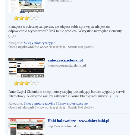
https://turismus.pl
Planujesz wycieczkę camperem, ale zdajesz sobie sprawę, że nie jest on
odpowiednio wyposażony? Dziś to nie problem. Wszystkie niezbędne elementy
(...)
»
Kategorie:
Sklepy motoryzacyjne
Ocena użytkowników www:
Średnia 0 (0 głosów)
autoczescizielonki.pl
https://autoczescizielonki.pl
Auto Części Zielonki to sklep motoryzacyjny posiadający bardzo wygodny serwis
internetowy. Niezbędne zakupy załatwisz kilkoma kliknięciami myszki. (...)
»
Kategorie:
Sklepy motoryzacyjne
|
Firmy motoryzacyjne
Ocena użytkowników www:
Średnia 0 (0 głosów)
Haki holownicze - www.dobrehaki.pl
http://www.dobrehaki.pl