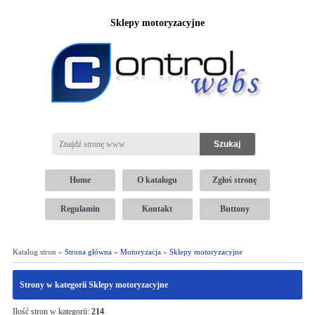
Sklepy motoryzacyjne
Home
O katalogu
Zgłoś stronę
Regulamin
Kontakt
Buttony
Katalog stron »
Strona główna
»
Motoryzacja
»
Sklepy motoryzacyjne
Strony w kategorii Sklepy motoryzacyjne
Ilość stron w kategorii:
214