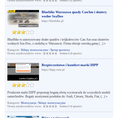
Ocena użytkowników www:
Średnia 0 (0 głosów)
Bluebike Warszawa quady CanAm i skutery
wodne SeaDoo
https://bluebike.pl
BlueBike to autoryzowany dealer quadów i trójkołowców Can-Am oraz skuterów
wodnych Sea-Doo, z siedzibą w Warszawie. Firma oferuje szeroką gamę (...)
»
Kategorie:
Sklepy motoryzacyjne
|
Sprzęt sportowy
Ocena użytkowników www:
Średnia 0 (0 głosów)
Bezpieczeństwo i komfort marki DIPP
https://dipp.com.pl
Producent marki DIPP proponuję bogatą ofertę wycieraczek do wszystkich modeli
samochodów. Bogaty asortyment produktu do: Audi, Citroen, Skoda, Fiat, (...)
»
Kategorie:
Motoryzacja
|
Sklepy motoryzacyjne
Ocena użytkowników www:
Średnia 0 (0 głosów)
Pióra wycieraczek