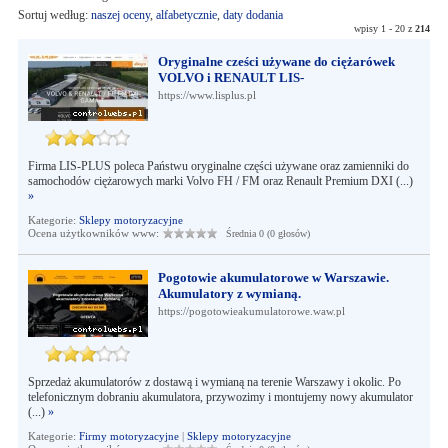
Sortuj według:
naszej oceny
,
alfabetycznie
,
daty dodania
wpisy 1 - 20 z
214
Oryginalne cześci używane do ciężarówek
VOLVO i RENAULT LIS-
https://www.lisplus.pl
Firma LIS-PLUS poleca Państwu oryginalne części używane oraz zamienniki do
samochodów ciężarowych marki Volvo FH / FM oraz Renault Premium DXI (...)
»
Kategorie:
Sklepy motoryzacyjne
Ocena użytkowników www:
Średnia 0 (0 głosów)
Pogotowie akumulatorowe w Warszawie.
Akumulatory z wymianą.
https://pogotowieakumulatorowe.waw.pl
Sprzedaż akumulatorów z dostawą i wymianą na terenie Warszawy i okolic. Po
telefonicznym dobraniu akumulatora, przywozimy i montujemy nowy akumulator
(...)
»
Kategorie:
Firmy motoryzacyjne
|
Sklepy motoryzacyjne