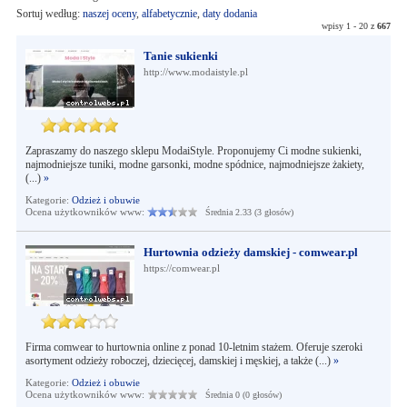
Sortuj według:
naszej oceny
,
alfabetycznie
,
daty dodania
wpisy 1 - 20 z
667
Tanie sukienki
http://www.modaistyle.pl
Zapraszamy do naszego sklepu ModaiStyle. Proponujemy Ci modne sukienki,
najmodniejsze tuniki, modne garsonki, modne spódnice, najmodniejsze żakiety,
(...)
»
Kategorie:
Odzież i obuwie
Ocena użytkowników www:
Średnia 2.33 (3 głosów)
Hurtownia odzieży damskiej - comwear.pl
https://comwear.pl
Firma comwear to hurtownia online z ponad 10-letnim stażem. Oferuje szeroki
asortyment odzieży roboczej, dziecięcej, damskiej i męskiej, a także (...)
»
Kategorie:
Odzież i obuwie
Ocena użytkowników www:
Średnia 0 (0 głosów)