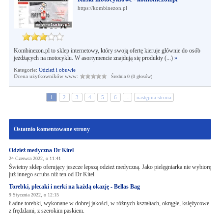
https://kombinezon.pl
Kombinezon.pl to sklep internetowy, który swoją ofertę kieruje głównie do osób
jeżdżących na motocyklu. W asortymencie znajdują się produkty (...)
»
Kategorie:
Odzież i obuwie
Ocena użytkowników www:
Średnia 0 (0 głosów)
1
2
3
4
5
6
...
następna strona
Ostatnio komentowane strony
Odzież medyczna Dr Kitel
24 Czerwca 2022, o 11:41
Świetny sklep oferujący jeszcze lepszą odzież medyczną. Jako pielęgniarka nie wybiorę
już innego scrubs niż ten od Dr Kitel.
Torebki, plecaki i nerki na każdą okazję - Bellas Bag
9 Stycznia 2022, o 12:15
Ładne torebki, wykonane w dobrej jakości, w różnych kształtach, okrągłe, księżycowe
z frędzlami, z szerokim paskiem.