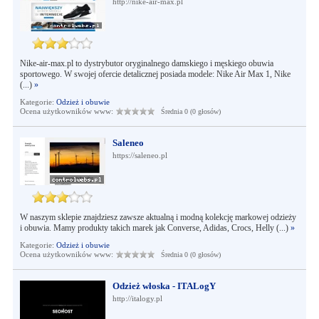
http://nike-air-max.pl
Nike-air-max.pl to dystrybutor oryginalnego damskiego i męskiego obuwia
sportowego. W swojej ofercie detalicznej posiada modele: Nike Air Max 1, Nike
(...)
»
Kategorie:
Odzież i obuwie
Ocena użytkowników www:
Średnia 0 (0 głosów)
Saleneo
https://saleneo.pl
W naszym sklepie znajdziesz zawsze aktualną i modną kolekcję markowej odzieży
i obuwia. Mamy produkty takich marek jak Converse, Adidas, Crocs, Helly (...)
»
Kategorie:
Odzież i obuwie
Ocena użytkowników www:
Średnia 0 (0 głosów)
Odzież włoska - ITALogY
http://italogy.pl