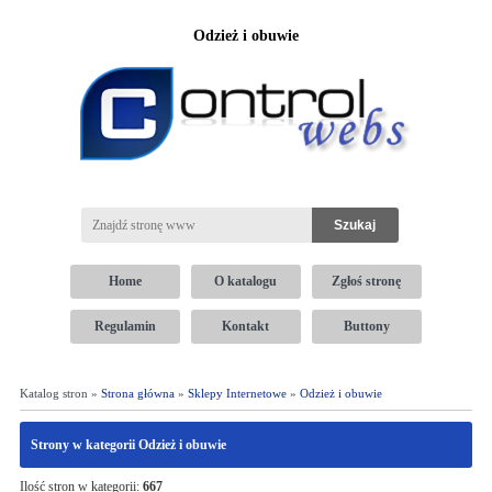
Odzież i obuwie
Home
O katalogu
Zgłoś stronę
Regulamin
Kontakt
Buttony
Katalog stron »
Strona główna
»
Sklepy Internetowe
»
Odzież i obuwie
Strony w kategorii Odzież i obuwie
Ilość stron w kategorii:
667