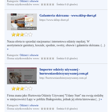
Kategorie:
Odzież i obuwie
Ocena użytkowników www:
Średnia 0 (0 głosów)
Galanteria skórzana - www.sklep-duet.pl
https://www.sklep-duet.pl
Nasza oferta to sprzedaż stacjonarna i internetowa odzieży męskiej. W
asortymencie garnitury, koszule, spodnie, swetry, obuwie i galanteria skórzana. (...)
»
Kategorie:
Odzież i obuwie
Ocena użytkowników www:
Średnia 0 (0 głosów)
Importer odzieży używanej -
hurtowniaodziezyuzywanej.com.pl
http://hurtowniaodziezyuzywanej.com.pl
Firma znana jako Hurtownia Odzieży Używanej ''Udany Start'' ma swoją siedzibę
w miejscowości Łapy w pobliżu Białegostoku, jednak jej oferta kierowana (...)
»
Kategorie:
Odzież i obuwie
Ocena użytkowników www:
Średnia 0 (0 głosów)