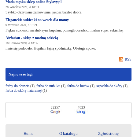
Moda męska sklep online Stylovy.pl
28 Września 2021, o 18:54
Szybko otrzymane zamówienie, jakość bardzo dobra.
Eleganckie sukienki na wesele dla mamy
9 Września 2020, o 13:21
Piękne sukienki, na ślub syna kupiłam, pomogli doradzić, miałam super sukienkę.
Airfasion - sklep z modną odzieżą
18 Czerwca 2020, o 13:35
mnie się podobało. Kupiłam fajną spódniczkę. Obsługa spoko.
RSS
Najnowsze tagi
farby do obuwia
(1),
farba do nubuku
(1),
farba do butów
(1),
szpachla do skóry
(1),
farba do skóry naturalnej
(1)
22257
4823
Home
O katalogu
Zgłoś stronę