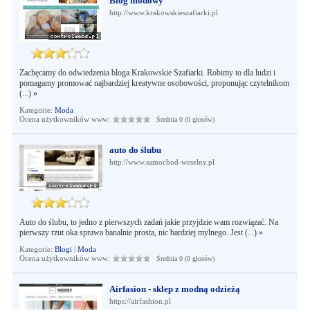
Blog modowy
http://www.krakowskieszafiarki.pl
Zachęcamy do odwiedzenia bloga Krakowskie Szafiarki. Robimy to dla ludzi i
pomagamy promować najbardziej kreatywne osobowości, proponując czytelnikom
(...)
»
Kategorie:
Moda
Ocena użytkowników www:
Średnia 0 (0 głosów)
auto do ślubu
http://www.samochod-weselny.pl
Auto do ślubu, to jedno z pierwszych zadań jakie przyjdzie wam rozwiązać. Na
pierwszy rzut oka sprawa banalnie prosta, nic bardziej mylnego. Jest (...)
»
Kategorie:
Blogi
|
Moda
Ocena użytkowników www:
Średnia 0 (0 głosów)
Airfasion - sklep z modną odzieżą
https://airfashion.pl