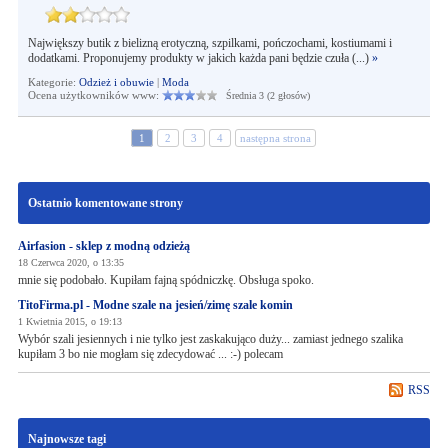
Największy butik z bielizną erotyczną, szpilkami, pończochami, kostiumami i
dodatkami. Proponujemy produkty w jakich każda pani będzie czuła (...)
»
Kategorie:
Odzież i obuwie
|
Moda
Ocena użytkowników www:
Średnia 3 (2 głosów)
1
2
3
4
następna strona
Ostatnio komentowane strony
Airfasion - sklep z modną odzieżą
18 Czerwca 2020, o 13:35
mnie się podobało. Kupiłam fajną spódniczkę. Obsługa spoko.
TitoFirma.pl - Modne szale na jesień/zimę szale komin
1 Kwietnia 2015, o 19:13
Wybór szali jesiennych i nie tylko jest zaskakująco duży... zamiast jednego szalika
kupiłam 3 bo nie mogłam się zdecydować ... :-) polecam
RSS
Najnowsze tagi