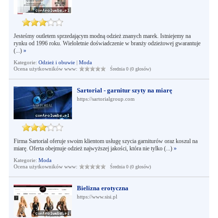
Jesteśmy outletem sprzedającym modną odzież znanych marek. Istniejemy na
rynku od 1996 roku. Wieloletnie doświadczenie w branży odzieżowej gwarantuje
(...)
»
Kategorie:
Odzież i obuwie
|
Moda
Ocena użytkowników www:
Średnia 0 (0 głosów)
Sartorial - garnitur szyty na miarę
https://sartorialgroup.com
Firma Sartorial oferuje swoim klientom usługę szycia garniturów oraz koszul na
miarę. Oferta obejmuje odzież najwyższej jakości, która nie tylko (...)
»
Kategorie:
Moda
Ocena użytkowników www:
Średnia 0 (0 głosów)
Bielizna erotyczna
https://www.sisi.pl