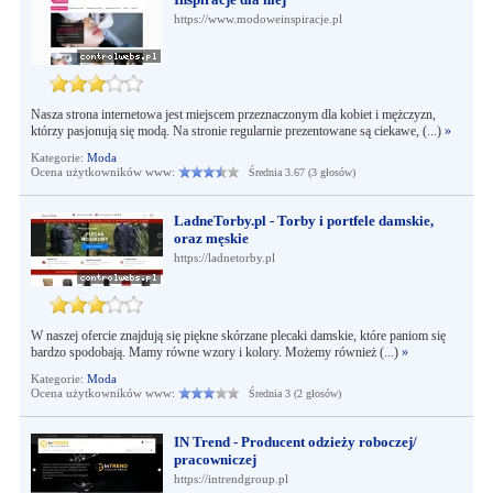
https://www.modoweinspiracje.pl
Nasza strona internetowa jest miejscem przeznaczonym dla kobiet i mężczyzn,
którzy pasjonują się modą. Na stronie regularnie prezentowane są ciekawe, (...)
»
Kategorie:
Moda
Ocena użytkowników www:
Średnia 3.67 (3 głosów)
LadneTorby.pl - Torby i portfele damskie,
oraz męskie
https://ladnetorby.pl
W naszej ofercie znajdują się piękne skórzane plecaki damskie, które paniom się
bardzo spodobają. Mamy równe wzory i kolory. Możemy również (...)
»
Kategorie:
Moda
Ocena użytkowników www:
Średnia 3 (2 głosów)
IN Trend - Producent odzieży roboczej/
pracowniczej
https://intrendgroup.pl