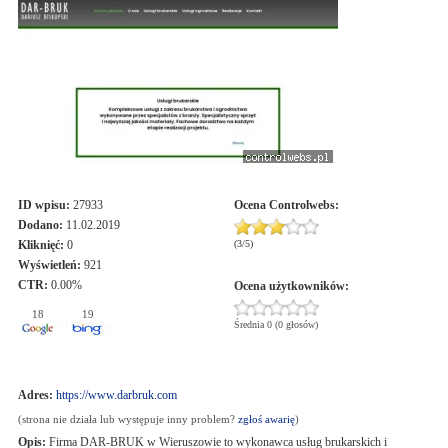
ID wpisu:
27933
Ocena
Controlwebs
:
Dodano:
11.02.2019
Kliknięć:
0
(
3
/
5
)
Wyświetleń:
921
CTR:
0.00%
Ocena użytkowników:
18
19
Średnia 0 (0 głosów)
Adres:
https://www.darbruk.com
(strona nie działa lub występuje inny problem?
zgłoś awarię
)
Opis:
Firma DAR-BRUK w Wieruszowie to wykonawca usług brukarskich i