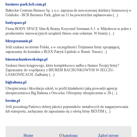
business-park.bcb.com.pl
Bałtyckie Centrum Biznesu Sp. z o.o. zaprasza do nowoczesnej dzielnicy biznesowej w
Gdańsku - BCB Business Park, gdzie na 11 ha powierzchni zaplanowano (...)
bodyspace.pl
Firma BODY SPACE Slim & Beauty Krzysztof Seemann S.J. w Mikołowie to jeden z
producentów innowacyjnych urządzeń fitness oraz solarium. W branży (...)
blexsprzatanie.pl
Jeśli szukasz na terenie Polski, a w szczególności Trójmiasta firmy sprzątającej,
zapraszamy do kontaktu z BLEX Patryk Lipiński w Rumii. Nasza (...)
biurorachunkoweksiega.pl
Szukasz biura księgowego, które kompleksowo zadba o finanse Twojej firmy?
Zapraszamy do współpracy z BIUREM RACHUNKOWYM W JELCZU-
LASKOWICACH. Zadbamy (...)
bigbaltona.pl
Ubezpieczenia i likwidacja szkód, to profil działalności jaką prowadzi agencja
ubezpieczeniowa Big Baltona z Otwocka. Oferujemy ubezpieczenia w 20 (...)
bestim.pl
Jeśli poszukują Państwo dobrej jakości pojemników metalowych do magazynowania
lub transportu, zachęcamy do zapoznania się z ofertą firmy BESTIM (...)
Home
O katalogu
Zgłoś stronę