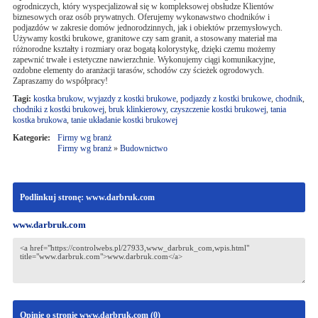
ogrodniczych, który wyspecjalizował się w kompleksowej obsłudze Klientów
biznesowych oraz osób prywatnych. Oferujemy wykonawstwo chodników i
podjazdów w zakresie domów jednorodzinnych, jak i obiektów przemysłowych.
Używamy kostki brukowe, granitowe czy sam granit, a stosowany materiał ma
różnorodne kształty i rozmiary oraz bogatą kolorystykę, dzięki czemu możemy
zapewnić trwałe i estetyczne nawierzchnie. Wykonujemy ciągi komunikacyjne,
ozdobne elementy do aranżacji tarasów, schodów czy ścieżek ogrodowych.
Zapraszamy do współpracy!
Tagi:
kostka brukow
,
wyjazdy z kostki brukowe
,
podjazdy z kostki brukowe
,
chodnik
,
chodniki z kostki brukowej
,
bruk klinkierowy
,
czyszczenie kostki brukowej
,
tania
kostka brukowa
,
tanie układanie kostki brukowej
Kategorie:
Firmy wg branż
Firmy wg branż
»
Budownictwo
Podlinkuj stronę: www.darbruk.com
www.darbruk.com
Opinie o stronie www.darbruk.com (
0
)