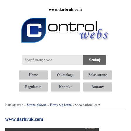
www.darbruk.com
Home
O katalogu
Zgłoś stronę
Regulamin
Kontakt
Buttony
Katalog stron »
Strona główna
»
Firmy wg branż
» www.darbruk.com
www.darbruk.com