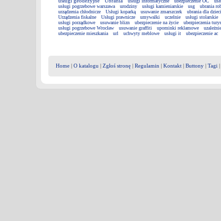
usługi geodezyjne
Ubrania
usługi informatyczne
ubezpieczenie OC
usł
usługi pogrzebowe warszawa
urodziny
usługi kamieniarskie
usg
ubrania ro
urządzenia chłodnicze
Usługi koparką
usuwanie zmarszczek
ubrania dla dziec
Urządzenia fiskalne
Usługi prawnicze
umywalki
uczelnie
usługi stolarskie
usługi porządkowe
usuwanie blizn
ubezpieczenie na życie
ubezpieczenia tury
usługi pogrzebowe Wrocław
usuwanie graffiti
upominki reklamowe
uzależni
ubezpieczenie mieszkania
url
uchwyty meblowe
usługi it
ubezpieczenie ac
Home
|
O katalogu
|
Zgłoś stronę
|
Regulamin
|
Kontakt
|
Buttony
|
Tagi