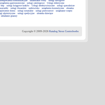
ubezpieczenia komunikacyjne
uzdatnianie wody
usługi dźwigowe
urządzenia gastronomiczne
usługi cateringowe
Usługi elektryczne
i bhp
usługi księgowe kraków
Usługi detektywistyczne
usługi spawalnicze
uszczelki
usługi ślusarskie
uzdrowisko
urządzenia kosmetyczne
ubranka
zpieczenie domu
usługi notarialne
usługi przewozowe
urządzanie wnętrz
ugi alpinistyczne
usługi spedycyjne
ubranka dziecięce
układanie glazury
Copyright © 2009-2026
Katalog Stron Controlwebs