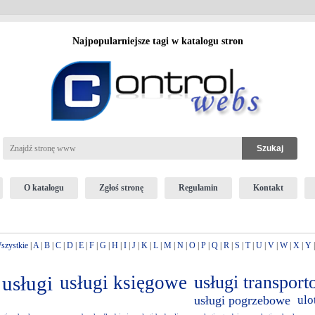
Najpopularniejsze tagi w katalogu stron
O katalogu
Zgłoś stronę
Regulamin
Kontakt
szystkie
|
A
|
B
|
C
|
D
|
E
|
F
|
G
|
H
|
I
|
J
|
K
|
L
|
M
|
N
|
O
|
P
|
Q
|
R
|
S
|
T
|
U
|
V
|
W
|
X
|
Y
usługi
usługi księgowe
usługi transpor
usługi pogrzebowe
ulo