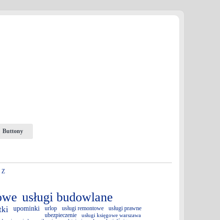
Buttony
|
Z
towe
usługi budowlane
tki
upominki
urlop
usługi remontowe
usługi prawne
ubezpieczenie
usługi księgowe warszawa