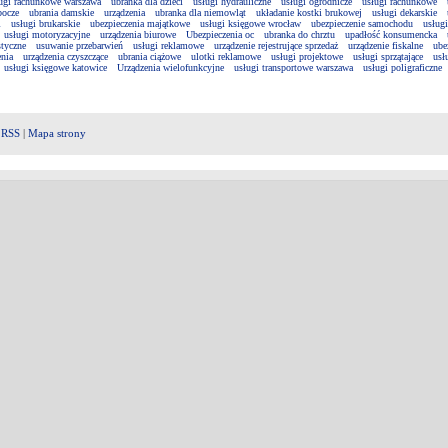
ugi rachunkowe warszawa
ubranka dla dzieci
usługi hydrauliczne
usługi ogrodnicze
usługi rachunkowe
bocze
ubrania damskie
urządzenia
ubranka dla niemowląt
układanie kostki brukowej
usługi dekarskie
i
usługi brukarskie
ubezpieczenia majątkowe
usługi księgowe wrocław
ubezpieczenie samochodu
usług
usługi motoryzacyjne
urządzenia biurowe
Ubezpieczenia oc
ubranka do chrztu
upadłość konsumencka
styczne
usuwanie przebarwień
usługi reklamowe
urządzenie rejestrujące sprzedaż
urządzenie fiskalne
ube
enia
urządzenia czyszczące
ubrania ciążowe
ulotki reklamowe
usługi projektowe
usługi sprzątające
usł
usługi księgowe katowice
Urządzenia wielofunkcyjne
usługi transportowe warszawa
usługi poligraficzne
|
RSS
|
Mapa strony