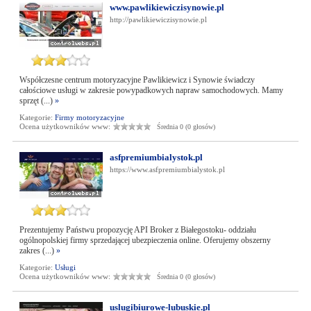
www.pawlikiewiczisynowie.pl
http://pawlikiewiczisynowie.pl
Współczesne centrum motoryzacyjne Pawlikiewicz i Synowie świadczy
całościowe usługi w zakresie powypadkowych napraw samochodowych. Mamy
sprzęt (...)
»
Kategorie:
Firmy motoryzacyjne
Ocena użytkowników www:
Średnia 0 (0 głosów)
asfpremiumbialystok.pl
https://www.asfpremiumbialystok.pl
Prezentujemy Państwu propozycję API Broker z Białegostoku- oddziału
ogólnopolskiej firmy sprzedającej ubezpieczenia online. Oferujemy obszerny
zakres (...)
»
Kategorie:
Usługi
Ocena użytkowników www:
Średnia 0 (0 głosów)
uslugibiurowe-lubuskie.pl