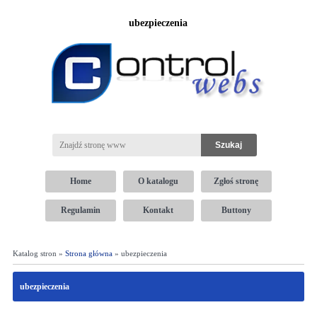
ubezpieczenia
Home
O katalogu
Zgłoś stronę
Regulamin
Kontakt
Buttony
Katalog stron »
Strona główna
» ubezpieczenia
ubezpieczenia