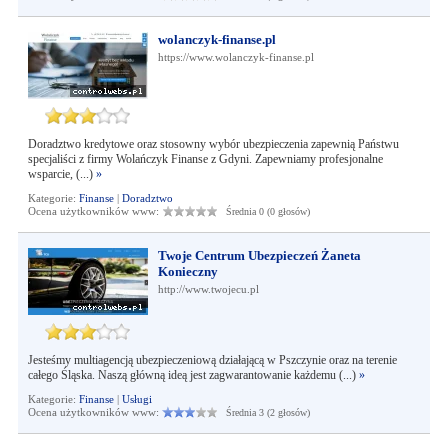
wolanczyk-finanse.pl
https://www.wolanczyk-finanse.pl
Doradztwo kredytowe oraz stosowny wybór ubezpieczenia zapewnią Państwu
specjaliści z firmy Wolańczyk Finanse z Gdyni. Zapewniamy profesjonalne
wsparcie, (...)
»
Kategorie:
Finanse
|
Doradztwo
Ocena użytkowników www:
Średnia 0 (0 głosów)
Twoje Centrum Ubezpieczeń Żaneta
Konieczny
http://www.twojecu.pl
Jesteśmy multiagencją ubezpieczeniową działającą w Pszczynie oraz na terenie
całego Śląska. Naszą główną ideą jest zagwarantowanie każdemu (...)
»
Kategorie:
Finanse
|
Usługi
Ocena użytkowników www:
Średnia 3 (2 głosów)