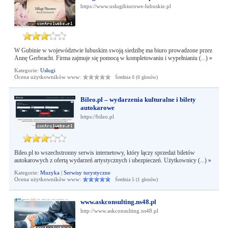
https://www.uslugibiurowe-lubuskie.pl
W Gubinie w województwie lubuskim swoją siedzibę ma biuro prowadzone przez
Annę Gerbracht. Firma zajmuje się pomocą w kompletowaniu i wypełnianiu (...)
»
Kategorie:
Usługi
Ocena użytkowników www:
Średnia 0 (0 głosów)
Bileo.pl – wydarzenia kulturalne i bilety
autokarowe
https://bileo.pl
Bileo.pl to wszechstronny serwis internetowy, który łączy sprzedaż biletów
autokarowych z ofertą wydarzeń artystycznych i ubezpieczeń. Użytkownicy (...)
»
Kategorie:
Muzyka
|
Serwisy turystyczne
Ocena użytkowników www:
Średnia 5 (1 głosów)
www.askconsulting.ns48.pl
http://www.askconsulting.ns48.pl