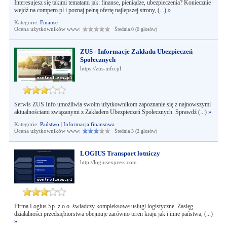
Interesujesz się takimi tematami jak: finanse, pieniądze, ubezpieczenia? Koniecznie
wejdź na compero.pl i poznaj pełną ofertę najlepszej strony, (...)
»
Kategorie:
Finanse
Ocena użytkowników www:
Średnia 0 (0 głosów)
ZUS - Informacje Zakładu Ubezpieczeń
Społecznych
https://zus-info.pl
Serwis ZUS Info umożliwia swoim użytkownikom zapoznanie się z najnowszymi
aktualnościami związanymi z Zakładem Ubezpieczeń Społecznych. Sprawdź (...)
»
Kategorie:
Państwo
|
Informacja finansowa
Ocena użytkowników www:
Średnia 3 (2 głosów)
LOGIUS Transport lotniczy
http://logiusexpress.com
Firma Logius Sp. z o.o. świadczy kompleksowe usługi logistyczne. Zasięg
działalności przedsiębiorstwa obejmuje zarówno teren kraju jak i inne państwa, (...)
»