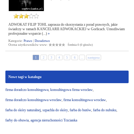
ADWOKAT FILIP TOHL zaprasza do skorzystania z porad prawnych, jakie
świadczy w ramach KANCELARII ADWOKACKIEJ w Gorlicach. Umożliwiam
profesjonalne wsparcie (...)
»
Kategorie:
Prawo
|
Doradztwo
Ocena użytkowników www:
Średnia 0 (0 głosów)
1
2
3
4
5
6
...
następna
Nowe tagi w katalogu
firma doradczo konsultingowa
,
konsultingowa firma wrocław
,
firma doradczo konsultingowa wrocław
,
firma konsultingowa wrocław
,
farba do skóry naturalnej
,
szpachla do skóry
,
farba do butów
,
farba do nubuku
,
farby do obuwia
,
agencja nieruchomości Trzcianka