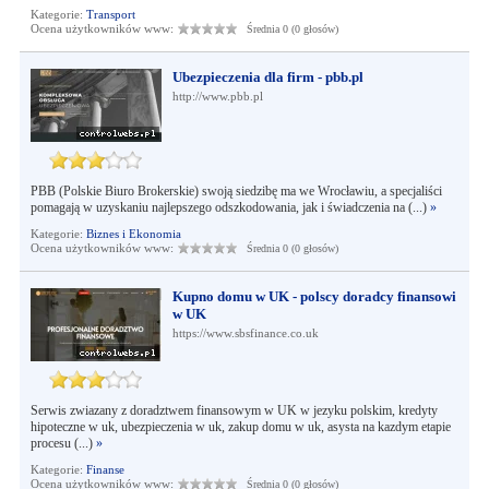
Kategorie:
Transport
Ocena użytkowników www:
Średnia 0 (0 głosów)
Ubezpieczenia dla firm - pbb.pl
http://www.pbb.pl
PBB (Polskie Biuro Brokerskie) swoją siedzibę ma we Wrocławiu, a specjaliści
pomagają w uzyskaniu najlepszego odszkodowania, jak i świadczenia na (...)
»
Kategorie:
Biznes i Ekonomia
Ocena użytkowników www:
Średnia 0 (0 głosów)
Kupno domu w UK - polscy doradcy finansowi
w UK
https://www.sbsfinance.co.uk
Serwis zwiazany z doradztwem finansowym w UK w jezyku polskim, kredyty
hipoteczne w uk, ubezpieczenia w uk, zakup domu w uk, asysta na kazdym etapie
procesu (...)
»
Kategorie:
Finanse
Ocena użytkowników www:
Średnia 0 (0 głosów)