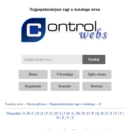
Najpopularniejsze tagi w katalogu stron
Home
O katalogu
Zgłoś stronę
Regulamin
Kontakt
Buttony
Katalog stron »
Strona główna
»
Najpopularniejsze tagi w katalogu
» Q
Wszystkie
|
A
|
B
|
C
|
D
|
E
|
F
|
G
|
H
|
I
|
J
|
K
|
L
|
M
|
N
|
O
|
P
|
Q
|
R
|
S
|
T
|
U
|
V
|
W
|
X
|
Y
|
Z