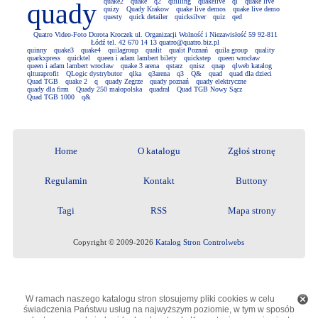
quake2
quake
q2
quilling
quakelive
ql
quake live
quady
quizy
Quady Krakow
quake live demos
quake live demo
questy
quick detailer
quicksilver
quiz
qed
Quatro Video-Foto Dorota Kroczek ul. Organizacji Wolność i Niezawisłość 59 92-811
Łódź tel. 42 670 14 13 quatro@quatro.biz.pl
quinny
quake3
quake4
quilagroup
qualit
qualit Poznań
quila group
quality
quarkxpress
quicktel
queen i adam lambert bilety
quickstep
queen wrocław
queen i adam lambert wrocław
quake 3 arena
qstarz
qnisz
qnap
qlweb katalog
qlturaprofit
QLogic dystrybutor
qlka
q3arena
q3
Q&
quad
quad dla dzieci
Quad TGB
quake 2
q
quady Zegrze
quady poznań
quady elektryczne
quady dla firm
Quady 250 małopolska
quadral
Quad TGB Nowy Sącz
Quad TGB 1000
q&
Home
O katalogu
Zgłoś stronę
Regulamin
Kontakt
Buttony
Tagi
RSS
Mapa strony
Copyright © 2009-2026
Katalog Stron Controlwebs
W ramach naszego katalogu stron stosujemy pliki cookies w celu
świadczenia Państwu usług na najwyższym poziomie, w tym w sposób