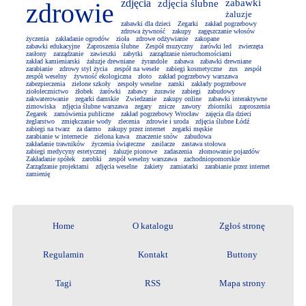
zdjęcia
zdjęcia ślubne
zabawki
zdrowie
żaluzje
zabawki dla dzieci
Zegarki
zakład pogrzebowy
zdrowa żywność
zakupy
zagęszczanie włosów
życzenia
zakładanie ogrodów
zioła
zdrowe odżywianie
zakopane
zabawki edukacyjne
Zaproszenia ślubne
Zespół muzyczny
żarówki led
zwierzęta
zasłony
zarządzanie
zawieszki
zabytki
zarządzanie nieruchomościami
zakład kamieniarski
żaluzje drewniane
żyrandole
zabawa
zabawki drewniane
zarabianie
zdrowy styl życia
zespół na wesele
zabiegi kosmetyczne
zus
zespół
zespół weselny
żywność ekologiczna
złoto
zakład pogrzebowy warszawa
zabezpieczenia
zielone szkoły
zespoły weselne
zamki
zakłady pogrzebowe
ziołolecznictwo
żłobek
żarówki
zabawy
żurawie
zabiegi
zabudowy
zakwaterowanie
zegarki damskie
Zwiedzanie
zakupy online
zabawki interaktywne
zimowiska
zdjęcia ślubne warszawa
zegary
znicze
zawory
zbiorniki
zaproszenia
Zegarek
zamówienia publiczne
zakład pogrzebowy Wrocław
zajęcia dla dzieci
żeglarstwo
zmiękczanie wody
zlecenia
zdrowie i uroda
zdjęcia ślubne Łódź
zabiegi na twarz
za darmo
zakupy przez internet
zegarki męskie
zarabianie w internecie
zielona kawa
znaczenie snów
zabudowa
zakładanie trawników
życzenia świąteczne
zasilacze
zastawa stołowa
zabiegi medycyny estetycznej
żaluzje pionowe
zadaszenia
złomowanie pojazdów
Zakładanie spółek
zarobki
zespół weselny warszawa
zachodniopomorskie
Zarządzanie projektami
zdjęcia weselne
żakiety
zamiatarki
zarabianie przez internet
zamienię
Home
O katalogu
Zgłoś stronę
Regulamin
Kontakt
Buttony
Tagi
RSS
Mapa strony