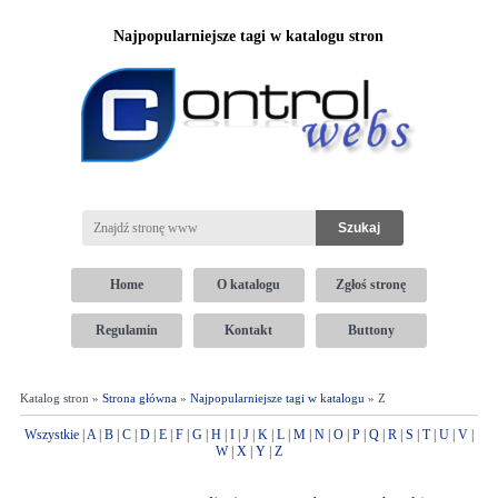
Najpopularniejsze tagi w katalogu stron
Home
O katalogu
Zgłoś stronę
Regulamin
Kontakt
Buttony
Katalog stron »
Strona główna
»
Najpopularniejsze tagi w katalogu
» Z
Wszystkie
|
A
|
B
|
C
|
D
|
E
|
F
|
G
|
H
|
I
|
J
|
K
|
L
|
M
|
N
|
O
|
P
|
Q
|
R
|
S
|
T
|
U
|
V
|
W
|
X
|
Y
|
Z