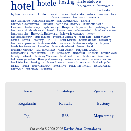
hotele
hosting
Hale stalowe
hotel
holowanie
hurtownia
hydraulik
hydraulika siłowa
hobby
handel
Humor
hydraulika
herbata
hotel spa
hale
hale magazynowe
hurtownia elektryczna
hale namiotowe
Hurtownia odzieży
hale przemysłowe
historia
hurtownia kosmetyczna
Horoskop
hotele spa
hodowla
hurtownia tkanin
Huśtawki
hydroizolacje
hydroizolacja
Hiszpania
hipoteka
hale produkcyjne
haft
hurtownia odzieży używanej
hostel
hydrauliczne
holowanie łódź
hotel nad morzem
hurtownia bhp
Hurtownia Budowlana
holowanie warszawa
hokery
haft komputerowy
hale rolnicze
hydraulik warszawa
home page
hotel Mazury
hostele
hamaki
hostessy
Hel
HP
hotel Kraków
herbata zielona
hydraulicy
hurtownia opakowań
hurtownia stali
handmade
hurtownia medyczna
hipnoza
hotele konferencyjne
hydrofory
hurtownia zabawek
henna
halki
hydraulik wrocław
haki holownicze
Hotel gdańsk
holowanie szczecin
hydrogeologia
hotel poznań
HDS
horoskopy
hiszpański
Holandia
hosting www
herbaty
hafciarki
hostessy Warszawa
hand made
hurt
hurtownia internetowa
holowanie pojazdów
Hotel pod Warszawą
hurtownia owoców
hurtownia warzyw
hotel Wrocław
hosting seo
hostel kraków
hurtownia fryzjerska
hodowla psów
hamak
honda
hodowla kotów
hotelarstwo
hotele nad morzem
herbata czarna
hurtownie
hemoroidy
hurghada
Home
O katalogu
Zgłoś stronę
Regulamin
Kontakt
Buttony
Tagi
RSS
Mapa strony
Copyright © 2009-2026
Katalog Stron Controlwebs