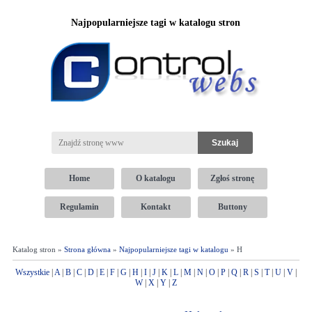
Najpopularniejsze tagi w katalogu stron
Home
O katalogu
Zgłoś stronę
Regulamin
Kontakt
Buttony
Katalog stron »
Strona główna
»
Najpopularniejsze tagi w katalogu
» H
Wszystkie
|
A
|
B
|
C
|
D
|
E
|
F
|
G
|
H
|
I
|
J
|
K
|
L
|
M
|
N
|
O
|
P
|
Q
|
R
|
S
|
T
|
U
|
V
|
W
|
X
|
Y
|
Z