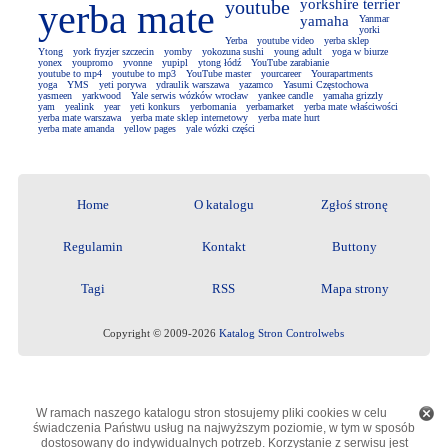
youtube
yorkshire terrier
yerba mate
yamaha
Yanmar
yorki
Yerba
youtube video
yerba sklep
Ytong
york fryzjer szczecin
yomby
yokozuna sushi
young adult
yoga w biurze
yonex
youpromo
yvonne
yupipl
ytong łódź
YouTube zarabianie
youtube to mp4
youtube to mp3
YouTube master
yourcareer
Yourapartments
yoga
YMS
yeti porywa
ydraulik warszawa
yazamco
Yasumi Częstochowa
yasmeen
yarkwood
Yale serwis wózków wrocław
yankee candle
yamaha grizzly
yam
yealink
year
yeti konkurs
yerbomania
yerbamarket
yerba mate właściwości
yerba mate warszawa
yerba mate sklep internetowy
yerba mate hurt
yerba mate amanda
yellow pages
yale wózki części
Home
O katalogu
Zgłoś stronę
Regulamin
Kontakt
Buttony
Tagi
RSS
Mapa strony
Copyright © 2009-2026
Katalog Stron Controlwebs
W ramach naszego katalogu stron stosujemy pliki cookies w celu
świadczenia Państwu usług na najwyższym poziomie, w tym w sposób
dostosowany do indywidualnych potrzeb. Korzystanie z serwisu jest