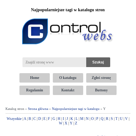
Najpopularniejsze tagi w katalogu stron
Home
O katalogu
Zgłoś stronę
Regulamin
Kontakt
Buttony
Katalog stron »
Strona główna
»
Najpopularniejsze tagi w katalogu
» Y
Wszystkie
|
A
|
B
|
C
|
D
|
E
|
F
|
G
|
H
|
I
|
J
|
K
|
L
|
M
|
N
|
O
|
P
|
Q
|
R
|
S
|
T
|
U
|
V
|
W
|
X
|
Y
|
Z