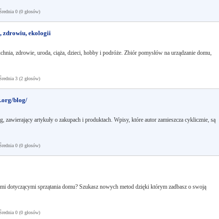
ednia 0 (0 głosów)
, zdrowiu, ekologii
uchnia, zdrowie, uroda, ciąża, dzieci, hobby i podróże. Zbiór pomysłów na urządzanie domu,
ednia 3 (2 głosów)
.org/blog/
 zawierający artykuły o zakupach i produktach. Wpisy, które autor zamieszcza cyklicznie, są
ednia 0 (0 głosów)
ami dotyczącymi sprzątania domu? Szukasz nowych metod dzięki którym zadbasz o swoją
ednia 0 (0 głosów)