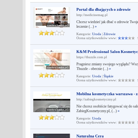
Portal dla dbających o zdrowie
http://medicinemag.pl
Chcesz wiedzieć jak dbać o zdrowie Twojej
leczenie (...)
»
Kategorie:
Uroda
|
Zdrowie
Ocena użytkowników www:
Śr
K&M Professional Salon Kosmetycz
https://thuzzle.com.pl
Pragniesz zmiany swojego wyglądu? Wszys
Thuzzle - obecnie (...)
»
Kategorie:
Uroda
|
Śląskie
Ocena użytkowników www:
Śr
Mobilna kosmetyczka warszawa - z
http://zabiegkosmetyczny.pl
Nie chcesz osobiście fatygować się do sal
ZabiegKosmetyczny.pl, (...)
»
Kategorie:
Uroda
Ocena użytkowników www:
Śr
Naturalna Cera