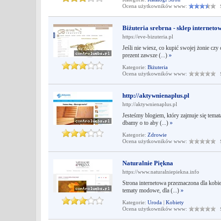
Ocena użytkowników www:
Śr
Biżuteria srebrna - sklep internet
https://eve-bizuteria.pl
Jeśli nie wiesz, co kupić swojej żonie cz
prezent zawsze (...)
»
Kategorie:
Biżuteria
Ocena użytkowników www:
Śr
http://aktywnienaplus.pl
http://aktywnienaplus.pl
Jesteśmy blogiem, który zajmuje się temat
dbamy o to aby (...)
»
Kategorie:
Zdrowie
Ocena użytkowników www:
Śr
Naturalnie Piękna
https://www.naturalniepiekna.info
Strona internetowa przeznaczona dla kobie
tematy modowe, dla (...)
»
Kategorie:
Uroda
|
Kobiety
Ocena użytkowników www:
Śr