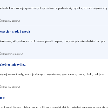
osobach, które szukają sprawdzonych sposobów na pozbycie się trądziku, krostek, wągrów czy
ednia 3 (2 głosów)
e życie - moda i uroda
ternetowy, który oferuje szeroki zakres porad i inspiracji dotyczących różnych dziedzin życia.
ednia 3.67 (3 głosów)
kobiet i nie tylko...
ją najnowsze trendy, kolekcje słynnych projektantów, galerie mody, uroda, plotki, makijaże,
ednia 4 (2 głosów)
ucts
wymi marki Forever Living Products. Firma z ponad 40-letnim doświadczeniem oraz najwyższe