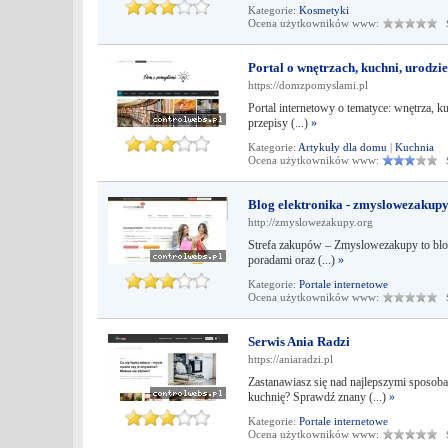
Kategorie:
Kosmetyki
Ocena użytkowników www:
Śr
Portal o wnętrzach, kuchni, urodzie
https://domzpomyslami.pl
Portal internetowy o tematyce: wnętrza, k
przepisy (...)
»
Kategorie:
Artykuły dla domu
|
Kuchnia
Ocena użytkowników www:
Śr
Blog elektronika - zmyslowezakupy
http://zmyslowezakupy.org
Strefa zakupów – Zmyslowezakupy to blog,
poradami oraz (...)
»
Kategorie:
Portale internetowe
Ocena użytkowników www:
Śr
Serwis Ania Radzi
https://aniaradzi.pl
Zastanawiasz się nad najlepszymi sposob
kuchnię? Sprawdź znany (...)
»
Kategorie:
Portale internetowe
Ocena użytkowników www:
Śr