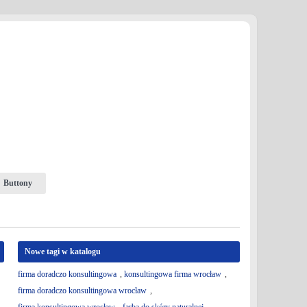
Buttony
Nowe tagi w katalogu
firma doradczo konsultingowa
,
konsultingowa firma wrocław
,
firma doradczo konsultingowa wrocław
,