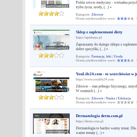
Polski serwis medyczny - wirtualna przy
trybu życia, urody, (...)
»
Kategorie:
Zdrowie
Ocena użytkowników www:
Śr
Sklep z suplementami diety
https://aptekano.pl
Zapraszamy do dużego sklepu z suplementam
dobre specyfiki, (...)
»
Kategorie:
Farmacja, leki
|
Uroda
Ocena użytkowników www:
Śr
YouLife24.com - to wszechświat w 
https://www.youlife24.com
Zdrowie – stan pełnego fizycznego, umysł
W ostatnich (...)
»
Kategorie:
Zdrowie
|
Nauka i Edukacja
Ocena użytkowników www:
Śr
Dermatologia derm.com.pl
https://derm.com.pl
Dermatologia to bardzo ważny temat. Dla 
ważne tematy (...)
»