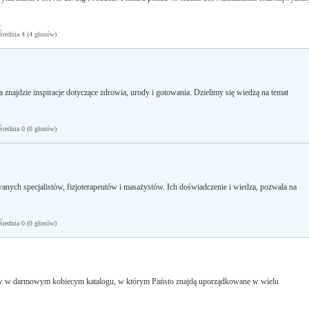
e
ednia 4 (4 głosów)
znajdzie inspiracje dotyczące zdrowia, urody i gotowania. Dzielimy się wiedzą na temat
ednia 0 (0 głosów)
nych specjalistów, fizjoterapeutów i masażystów. Ich doświadczenie i wiedza, pozwala na
ednia 0 (0 głosów)
 w darmowym kobiecym katalogu, w którym Państo znajdą uporządkowane w wielu