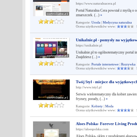
https://www.naturalnacera.pl
Portal Naturalna Cera powstał z myślą o 
zmarszczek. (...)
»
Kategorie:
Uroda
|
Medycyna naturalna
Ocena użytkowników www:
Śr
Unikalnie.pl - pomysły na wyjątkow
https://unikalnie.pl
Unikalnie.pl to ogólnotematyczny portal in
Znajdziesz (...)
»
Kategorie:
Portale internetowe
|
Rozrywka
Ocena użytkowników www:
Śr
Twój Styl - miejsce dla wyjątkowych 
http://www.tstyl.pl
Serwis wielotematyczny dla kobiet zawiera
fryzury, porady, (...)
»
Kategorie:
Kobiety
|
Moda
Ocena użytkowników www:
Śr
Aloes Polska- Forever Living Prod
https://aloespolska.com
Aloes Polska- sklep z produktami aloeso