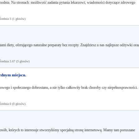
chodnia. Na stronach: możliwość zadania pytania lekarzowi, wiadomości dotyczące zdrowego
ednia 3 (1 głosów)
i diety, oferującego naturalne preparaty bez recepty. Znajdziesz u nas najlepsze odżywki ora
ednia 3.67 (3 głosów)
jednym miejscu.
owego i społecznego dobrostanu, a nie tylko całkowity brak choroby czy niepełnosprawności.
ednia 0 (0 głosów)
osób, których to interesuje stworzyliśmy specjalną stronę internetową. Mamy tam poruszane