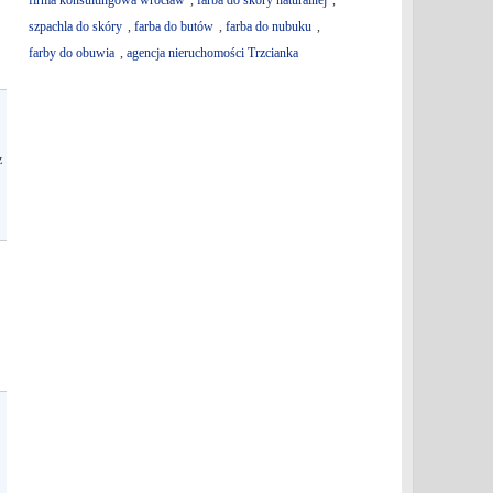
firma konsultingowa wrocław
,
farba do skóry naturalnej
,
szpachla do skóry
,
farba do butów
,
farba do nubuku
,
farby do obuwia
,
agencja nieruchomości Trzcianka
z