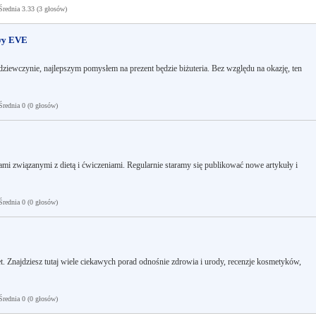
ednia 3.33 (3 głosów)
owy EVE
y dziewczynie, najlepszym pomysłem na prezent będzie biżuteria. Bez względu na okazję, ten
ednia 0 (0 głosów)
ami związanymi z dietą i ćwiczeniami. Regularnie staramy się publikować nowe artykuły i
ednia 0 (0 głosów)
t. Znajdziesz tutaj wiele ciekawych porad odnośnie zdrowia i urody, recenzje kosmetyków,
ednia 0 (0 głosów)