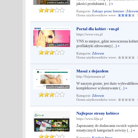
jakości produktami (...)
»
Kategorie:
Zakupy przez Internet
|
Zdrowi
Ocena użytkowników www:
Śr
Portal dla kobiet - vns.pl
https://www.vns.pl
VNS to miejsce, gdzie nowoczesna kobieta 
profilaktyki zdrowotnej (...)
»
Kategorie:
Zdrowie
Ocena użytkowników www:
Śr
Masaż z dojazdem
http://fizjomasaze.pl
W naszym gronie, jest dużo wykwalifikowa
kompleksowe wykonywanie (...)
»
Kategorie:
Zdrowie
Ocena użytkowników www:
Śr
Najlepsze strony kobiece
https://www.lilja.pl
Zapraszamy do dodawania swoich wpisów
tematycznych kategoriach serwisy (...)
»
Kategorie:
Katalogi Stron