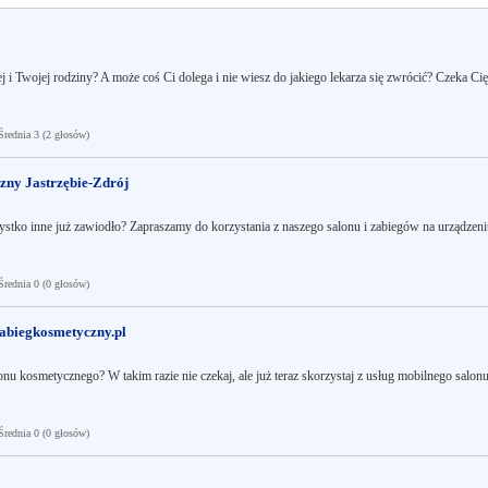
 i Twojej rodziny? A może coś Ci dolega i nie wiesz do jakiego lekarza się zwrócić? Czeka Cię
ednia 3 (2 głosów)
ny Jastrzębie-Zdrój
tko inne już zawiodło? Zapraszamy do korzystania z naszego salonu i zabiegów na urządzeni
ednia 0 (0 głosów)
abiegkosmetyczny.pl
onu kosmetycznego? W takim razie nie czekaj, ale już teraz skorzystaj z usług mobilnego salon
ednia 0 (0 głosów)