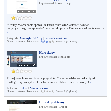
http://www.dobra-wrozba.pl
Musimy zdawać sobie sprawę, że każda dobra wróżka udzieli nam rad,
dotyczących tego jak sprawdzić nasz horoskop ryby. Pamiętajmy jednak że nie (...)
»
Kategorie:
Astrologia i Wróżby
|
Portale internetowe
Ocena użytkowników www:
Średnia 3 (2 głosów)
Horoskopy
https://horoskop.sennik.biz
Poznaj swój horoskop i swoją przyszłość. Chcesz wiedzieć co czeka cię już
niedługo, czy los będzie dla ciebie łaskawy? Odwiedź nasz serwis (...)
»
Kategorie:
Hobby
|
Astrologia i Wróżby
Ocena użytkowników www:
Średnia 0 (0 głosów)
Horoskop dzienny
https://horoskop-tarot.pl