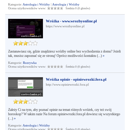
Kategorie:
Astrologia i Wróżby
|
Astrologia i Wróżby
Ocena użytkowników www:
Średnia 0 (0 głosów)
Wróżka - www.wrozbyonline.pl
https://www.wrozbyonline.pl
Zastanawiasz się, gdzie znajdziesz wróżby online bez wychodzenia z domu? Jeżeli
tak, musisz zapoznać się ze stroną! Oprócz możliwości kontaktu (...)
»
Kategorie:
Rozrywka
Ocena użytkowników www:
Średnia 0 (0 głosów)
Wróżka opinie - opiniewrozki.fora.pl
http://www.opiniewrozki.fora.pl
Zależy Ci na tym, aby poznać opinie na temat różnych wróżek, czy też swój
horoskop? W takim razie Na forum opiniewrozki.fora.pl dowiesz się wszystkiego
(...)
»
Kategorie:
Astrologia i Wróżby
Ocena użytkowników www:
Średnia 0 (0 głosów)