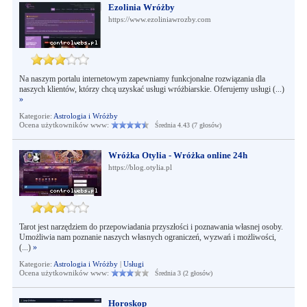
Ezolinia Wróżby
https://www.ezoliniawrozby.com
Na naszym portalu internetowym zapewniamy funkcjonalne rozwiązania dla
naszych klientów, którzy chcą uzyskać usługi wróżbiarskie. Oferujemy usługi (...)
»
Kategorie:
Astrologia i Wróżby
Ocena użytkowników www:
Średnia 4.43 (7 głosów)
Wróżka Otylia - Wróżka online 24h
https://blog.otylia.pl
Tarot jest narzędziem do przepowiadania przyszłości i poznawania własnej osoby.
Umożliwia nam poznanie naszych własnych ograniczeń, wyzwań i możliwości,
(...)
»
Kategorie:
Astrologia i Wróżby
|
Usługi
Ocena użytkowników www:
Średnia 3 (2 głosów)
Horoskop