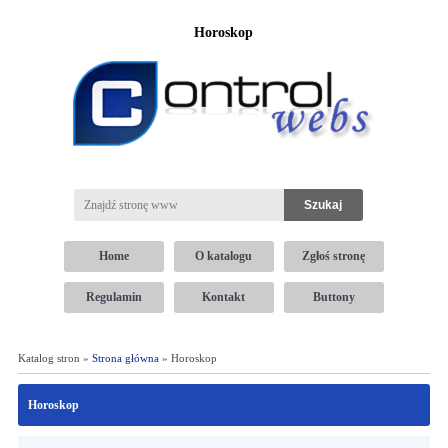
Horoskop
Home
O katalogu
Zgłoś stronę
Regulamin
Kontakt
Buttony
Katalog stron »
Strona główna
» Horoskop
Horoskop