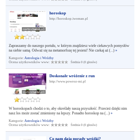
horoskop
http://horoskop.iwoman.pl
Zapraszamy do naszego portalu, w którym znajdziesz wiele ciekawych pomysłów
na siebie samą. Odważ się na metamorfozę tej jesieni! Nie czekaj aż (...)
»
Kategorie:
Astrologia i Wróżby
Ocena użytkowników www:
Średnia 0 (0 głosów)
Doskonałe wróżenie z run
http://www.powroz-mi.pl
W horoskopach chodzi o to, aby określały naszą przyszłość. Przecież dzięki nim
nasz los może zostać zmieniony na lepszy. Ponadto horoskop na (...)
»
Kategorie:
Astrologia i Wróżby
Ocena użytkowników www:
Średnia 0 (0 głosów)
Co nam dają porady wróżki?