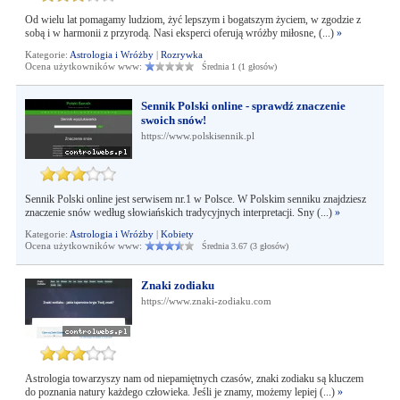
Od wielu lat pomagamy ludziom, żyć lepszym i bogatszym życiem, w zgodzie z
sobą i w harmonii z przyrodą. Nasi eksperci oferują wróżby miłosne, (...)
»
Kategorie:
Astrologia i Wróżby
|
Rozrywka
Ocena użytkowników www:
Średnia 1 (1 głosów)
Sennik Polski online - sprawdź znaczenie
swoich snów!
https://www.polskisennik.pl
Sennik Polski online jest serwisem nr.1 w Polsce. W Polskim senniku znajdziesz
znaczenie snów według słowiańskich tradycyjnych interpretacji. Sny (...)
»
Kategorie:
Astrologia i Wróżby
|
Kobiety
Ocena użytkowników www:
Średnia 3.67 (3 głosów)
Znaki zodiaku
https://www.znaki-zodiaku.com
Astrologia towarzyszy nam od niepamiętnych czasów, znaki zodiaku są kluczem
do poznania natury każdego człowieka. Jeśli je znamy, możemy lepiej (...)
»