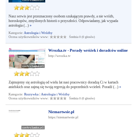
Nasz serwis jest przeznaczony osobom szukającym prawdy, a nie wróżb,
horoskopów, zmyślonych historii o przyszłości. Odpowiadamy, jak wypada
astrologia (...)
»
Kategorie:
Astrologia i Wróżby
Ocena użytkowników www:
Średnia 0 (0 głosów)
Wrozka.tv - Porady wróżek i doradców online
http://wrozka.tv
Zajmujemy się astrologią od wielu lat nasi pracownicy doradzą Ci w kartach
anielskich oraz zajmą się twoją regresją do poprzednich wcieleń. Poradź (...)
»
Kategorie:
Rozrywka
|
Astrologia i Wróżby
Ocena użytkowników www:
Średnia 0 (0 głosów)
Niemartwsie.pl
https://niemartwsie.pl