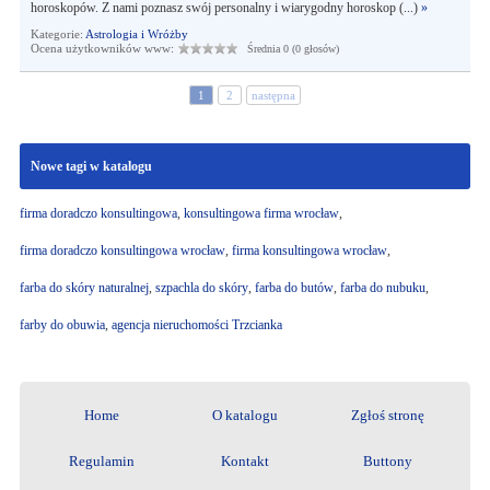
horoskopów. Z nami poznasz swój personalny i wiarygodny horoskop (...)
»
Kategorie:
Astrologia i Wróżby
Ocena użytkowników www:
Średnia 0 (0 głosów)
1
2
następna
Nowe tagi w katalogu
firma doradczo konsultingowa
,
konsultingowa firma wrocław
,
firma doradczo konsultingowa wrocław
,
firma konsultingowa wrocław
,
farba do skóry naturalnej
,
szpachla do skóry
,
farba do butów
,
farba do nubuku
,
farby do obuwia
,
agencja nieruchomości Trzcianka
Home
O katalogu
Zgłoś stronę
Regulamin
Kontakt
Buttony