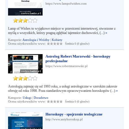
https://www.lampofwishes.com
Lamp of Wishes to wyjątkowe miejsce w przestrzeni internetowej, stworzone z
myślą o wszystkich, którzy pragną zgłębiać tajemnice duchowości, (...)
»
Kategorie:
Astrologia i Wróżby
|
Kobiety
Ocena użytkowników www:
Średnia 0 (0 głosów)
Astrolog Robert Marzewski - horoskopy
profesjonalne
https://www.robertmarzewski.pl
Astrologią zajmuję się od 1993 roku, a usługi astrologiczne w szerokim zakresie
oferuję od roku 1998. Poza standardowym opracowywaniem horoskopów (...)
»
Kategorie:
Usługi
|
Doradztwo
Ocena użytkowników www:
Średnia 0 (0 głosów)
Horoskopy - spojrzenie teologiczne
http://www.antyhoroskop.pl