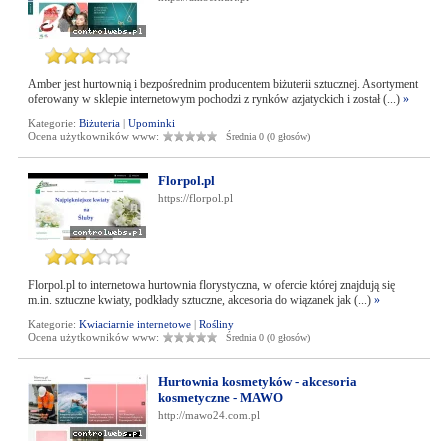
Amber jest hurtownią i bezpośrednim producentem biżuterii sztucznej. Asortyment
oferowany w sklepie internetowym pochodzi z rynków azjatyckich i został (...)
»
Kategorie:
Biżuteria
|
Upominki
Ocena użytkowników www:
Średnia 0 (0 głosów)
Florpol.pl
https://florpol.pl
Florpol.pl to internetowa hurtownia florystyczna, w ofercie której znajdują się
m.in. sztuczne kwiaty, podkłady sztuczne, akcesoria do wiązanek jak (...)
»
Kategorie:
Kwiaciarnie internetowe
|
Rośliny
Ocena użytkowników www:
Średnia 0 (0 głosów)
Hurtownia kosmetyków - akcesoria
kosmetyczne - MAWO
http://mawo24.com.pl