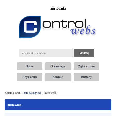
hurtownia
Home
O katalogu
Zgłoś stronę
Regulamin
Kontakt
Buttony
Katalog stron »
Strona główna
» hurtownia
hurtownia