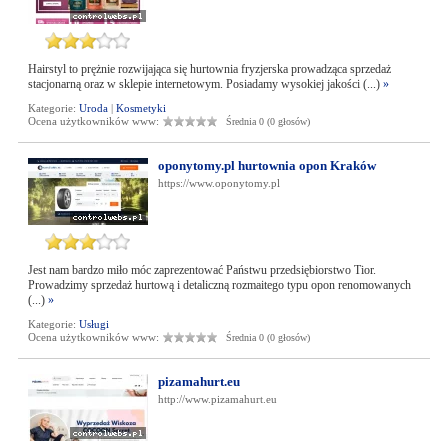
Hairstyl to prężnie rozwijająca się hurtownia fryzjerska prowadząca sprzedaż
stacjonarną oraz w sklepie internetowym. Posiadamy wysokiej jakości (...)
»
Kategorie:
Uroda
|
Kosmetyki
Ocena użytkowników www:
Średnia 0 (0 głosów)
oponytomy.pl hurtownia opon Kraków
https://www.oponytomy.pl
Jest nam bardzo miło móc zaprezentować Państwu przedsiębiorstwo Tior.
Prowadzimy sprzedaż hurtową i detaliczną rozmaitego typu opon renomowanych
(...)
»
Kategorie:
Usługi
Ocena użytkowników www:
Średnia 0 (0 głosów)
pizamahurt.eu
http://www.pizamahurt.eu