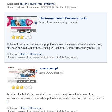
Kategorie:
Sklepy i Hurtownie
|
Przemysł
Ocena użytkowników www:
Średnia 0 (0 głosów)
Hurtownia tkanin Poznań u Jacka
https://hurtowniatkaninpoznan.pl
U Jacka to ceniona i niezwykle popularna wśród klientów indywidualnych, firm,
sklepów hurtownia tkanin z siedzibą w Poznaniu. Jest to firma z bogatym (...)
»
Kategorie:
Sklepy i Hurtownie
Ocena użytkowników www:
Średnia 0 (0 głosów)
www.arsen.pl
https://www.arsen.pl
Jeżeli szukacie Państwo solidnej oraz sprawdzonej firmy, która całościowo
wyposaży Państwa we wszystkie potrzebne artykuły malarskie oraz narzędzie (...)
»
Kategorie:
Sklepy i Hurtownie
Ocena użytkowników www:
Średnia 0 (0 głosów)