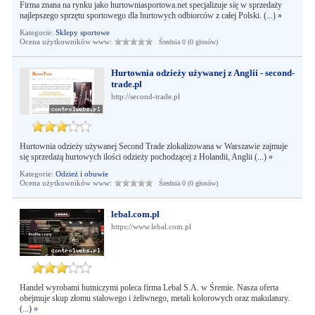
Firma znana na rynku jako hurtowniasportowa.net specjalizuje się w sprzedaży
najlepszego sprzętu sportowego dla hurtowych odbiorców z całej Polski. (...)
»
Kategorie:
Sklepy sportowe
Ocena użytkowników www:
Średnia 0 (0 głosów)
Hurtownia odzieży używanej z Anglii - second-
trade.pl
http://second-trade.pl
Hurtownia odzieży używanej Second Trade zlokalizowana w Warszawie zajmuje
się sprzedażą hurtowych ilości odzieży pochodzącej z Holandii, Anglii (...)
»
Kategorie:
Odzież i obuwie
Ocena użytkowników www:
Średnia 0 (0 głosów)
lebal.com.pl
https://www.lebal.com.pl
Handel wyrobami hutniczymi poleca firma Lebal S.A. w Śremie. Nasza oferta
obejmuje skup złomu stalowego i żeliwnego, metali kolorowych oraz makulatury.
(...)
»