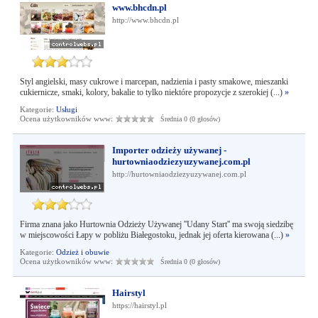
www.bhcdn.pl
http://www.bhcdn.pl
Styl angielski, masy cukrowe i marcepan, nadzienia i pasty smakowe, mieszanki
cukiernicze, smaki, kolory, bakalie to tylko niektóre propozycje z szerokiej (...)
»
Kategorie:
Usługi
Ocena użytkowników www:
Średnia 0 (0 głosów)
Importer odzieży używanej -
hurtowniaodziezyuzywanej.com.pl
http://hurtowniaodziezyuzywanej.com.pl
Firma znana jako Hurtownia Odzieży Używanej ''Udany Start'' ma swoją siedzibę
w miejscowości Łapy w pobliżu Białegostoku, jednak jej oferta kierowana (...)
»
Kategorie:
Odzież i obuwie
Ocena użytkowników www:
Średnia 0 (0 głosów)
Hairstyl
https://hairstyl.pl