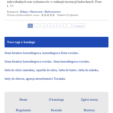
indywidualnych oraz wykonawców w realizacji inwestycji budowlanych. Przez
(...)
»
Kategorie:
Sklepy i Hurtownie
|
Budownictwo
Ocena użytkowników www:
Średnia 0 (0 głosów)
1
2
3
4
5
6
...
następna
Nowe tagi w katalogu
firma doradczo konsultingowa
,
konsultingowa firma wrocław
,
firma doradczo konsultingowa wrocław
,
firma konsultingowa wrocław
,
farba do skóry naturalnej
,
szpachla do skóry
,
farba do butów
,
farba do nubuku
,
farby do obuwia
,
agencja nieruchomości Trzcianka
Home
O katalogu
Zgłoś stronę
Regulamin
Kontakt
Buttony