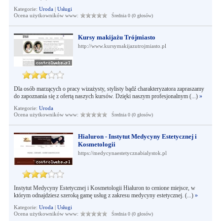
Kategorie:
Uroda
|
Usługi
Ocena użytkowników www:
Średnia 0 (0 głosów)
Kursy makijażu Trójmiasto
http://www.kursymakijazutrojmiasto.pl
Dla osób marzących o pracy wizażysty, stylisty bądź charakteryzatora zapraszamy
do zapoznania się z ofertą naszych kursów. Dzięki naszym profesjonalnym (...)
»
Kategorie:
Uroda
Ocena użytkowników www:
Średnia 0 (0 głosów)
Hialuron - Instytut Medycyny Estetycznej i
Kosmetologii
https://medycynaestetycznabialystok.pl
Instytut Medycyny Estetycznej i Kosmetologii Hialuron to cenione miejsce, w
którym odnajdziesz szeroką gamę usług z zakresu medycyny estetycznej. (...)
»
Kategorie:
Uroda
|
Usługi
Ocena użytkowników www:
Średnia 0 (0 głosów)