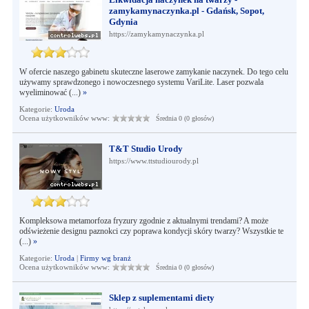
zamykamynaczynka.pl - Gdańsk, Sopot,
Gdynia
https://zamykamynaczynka.pl
W ofercie naszego gabinetu skuteczne laserowe zamykanie naczynek. Do tego celu
używamy sprawdzonego i nowoczesnego systemu VariLite. Laser pozwala
wyeliminować (...)
»
Kategorie:
Uroda
Ocena użytkowników www:
Średnia 0 (0 głosów)
T&T Studio Urody
https://www.ttstudiourody.pl
Kompleksowa metamorfoza fryzury zgodnie z aktualnymi trendami? A może
odświeżenie designu paznokci czy poprawa kondycji skóry twarzy? Wszystkie te
(...)
»
Kategorie:
Uroda
|
Firmy wg branż
Ocena użytkowników www:
Średnia 0 (0 głosów)
Sklep z suplementami diety