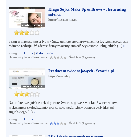
Kinga Sojka Make Up & Brows - oferta usług
salonu.
https://kingasojka.pl
Salon w miejscowości Nowy Sącz zajmuje się oferowaniem usług kosmetycznych
różnego rodzaju. W ofercie firmy możemy znaleźć wykonanie usług takich (...)
»
Kategorie:
Uroda
|
Małopolskie
Ocena użytkowników www:
Średnia 0 (0 głosów)
Producent świec sojowych - Sevonia.pl
https://sevonia.pl
Naturalne, wegańskie i ekologiczne świece sojowe z wosku. Świece sojowe
wykonane z ekologicznego wosku sojowego, który posiada certyfikat od
angielskiego (...)
»
Kategorie:
Uroda
Ocena użytkowników www:
Średnia 3 (2 głosów)
Likwidacja naczynek na twarzy -