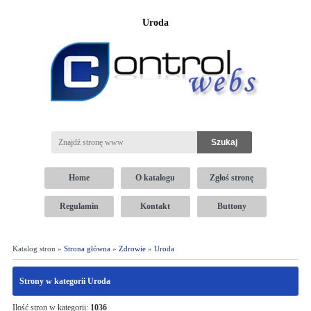
Uroda
Home
O katalogu
Zgłoś stronę
Regulamin
Kontakt
Buttony
Katalog stron »
Strona główna
»
Zdrowie
»
Uroda
Strony w kategorii Uroda
Ilość stron w kategorii:
1036