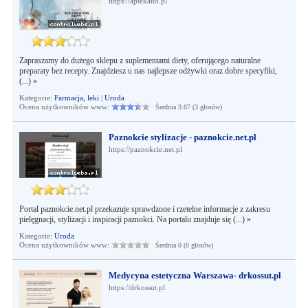
https://aptekano.pl
Zapraszamy do dużego sklepu z suplementami diety, oferującego naturalne
preparaty bez recepty. Znajdziesz u nas najlepsze odżywki oraz dobre specyfiki,
(...)
»
Kategorie:
Farmacja, leki
|
Uroda
Ocena użytkowników www:
Średnia 3.67 (3 głosów)
Paznokcie stylizacje - paznokcie.net.pl
https://paznokcie.net.pl
Portal paznokcie.net.pl przekazuje sprawdzone i rzetelne informacje z zakresu
pielęgnacji, stylizacji i inspiracji paznokci. Na portalu znajduje się (...)
»
Kategorie:
Uroda
Ocena użytkowników www:
Średnia 0 (0 głosów)
Medycyna estetyczna Warszawa- drkossut.pl
https://drkossut.pl