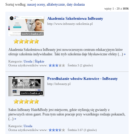
Sortuj według:
naszej oceny
,
alfabetycznie
,
daty dodania
wpisy 1 - 20 z
1036
Akademia Szkoleniowa InBeauty
http://www.inbeauty-szkolenia.pl
Akademia Szkoleniowa InBeauty jest nowoczesnym centrum edukacyjnym które
oferuje szkolenia indywidualne. Taki tryb szkolenia daje błyskawiczne efekty (...)
»
Kategorie:
Uroda
|
Śląskie
Ocena użytkowników www:
Średnia 3 (2 głosów)
Przedłużanie włosów Katowice - InBeauty
http://inbeauty.pl
Salon InBeauty Hair&Body jest miejscem, gdzie stylizują się gwiazdy z
pierwszych stron gazet. Poza tym salon pracuje przy wszelkiego rodzaju pokazach,
(...)
»
Kategorie:
Uroda
Ocena użytkowników www:
Średnia 3.67 (3 głosów)