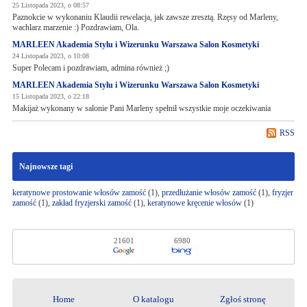
25 Listopada 2023, o 08:57
Paznokcie w wykonaniu Klaudii rewelacja, jak zawsze zresztą. Rzęsy od Marleny,
wachlarz marzenie :) Pozdrawiam, Ola.
MARLEEN Akademia Stylu i Wizerunku Warszawa Salon Kosmetyki
24 Listopada 2023, o 10:08
Super Polecam i pozdrawiam, admina również ;)
MARLEEN Akademia Stylu i Wizerunku Warszawa Salon Kosmetyki
15 Listopada 2023, o 22:18
Makijaż wykonany w salonie Pani Marleny spełnił wszystkie moje oczekiwania
RSS
Najnowsze tagi
keratynowe prostowanie włosów zamość
(1),
przedłużanie włosów zamość
(1),
fryzjer
zamość
(1),
zakład fryzjerski zamość
(1),
keratynowe kręcenie włosów
(1)
21601
6980
Home
O katalogu
Zgłoś stronę