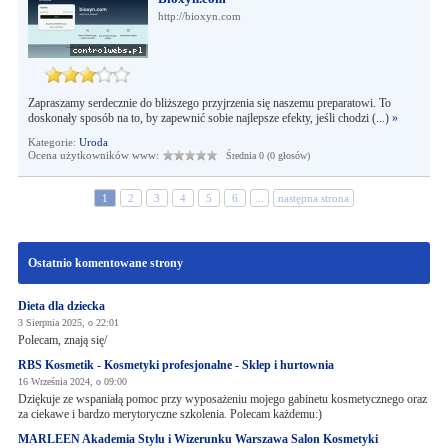
http://bioxyn.com
Zapraszamy serdecznie do bliższego przyjrzenia się naszemu preparatowi. To
doskonały sposób na to, by zapewnić sobie najlepsze efekty, jeśli chodzi (...)
»
Kategorie:
Uroda
Ocena użytkowników www:
Średnia 0 (0 głosów)
1
2
3
4
5
6
...
następna strona
Ostatnio komentowane strony
Dieta dla dziecka
3 Sierpnia 2025, o 22:01
Polecam, znają się/
RBS Kosmetik - Kosmetyki profesjonalne - Sklep i hurtownia
16 Września 2024, o 09:00
Dziękuje ze wspaniałą pomoc przy wyposażeniu mojego gabinetu kosmetycznego oraz
za ciekawe i bardzo merytoryczne szkolenia. Polecam każdemu:)
MARLEEN Akademia Stylu i Wizerunku Warszawa Salon Kosmetyki