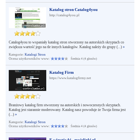
Katalog stron Catalog4you
http://catalog4you.pl
Catalog4you to wspaniały katalog stron stworzony na autorskich skryptach co
zwiększa wartość jego na tle innych katalogów. Katalog należy do grupy (...)
»
Kategorie:
Katalogi Stron
Ocena użytkowników www:
Średnia 4 (4 głosów)
Katalog Firm
https://www.katalogfirmy.net
Branżowy katalog firm stworzony na autorskich i nowoczesnych skryptach.
Katalog jest starannie moderowany. Katalog nasz powoduje że Twoja firma jest
(...)
»
Kategorie:
Katalogi Stron
Ocena użytkowników www:
Średnia 4 (4 głosów)
E-wizytówki - mojelinki.pl