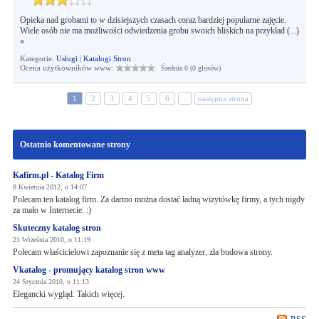
Opieka nad grobami to w dzisiejszych czasach coraz bardziej popularne zajęcie.
Wiele osób nie ma możliwości odwiedzenia grobu swoich bliskich na przykład (...)
»
Kategorie:
Usługi
|
Katalogi Stron
Ocena użytkowników www:
Średnia 0 (0 głosów)
1
2
3
4
5
6
...
następna strona
Ostatnio komentowane strony
Kafirm.pl - Katalog Firm
8 Kwietnia 2012, o 14:07
Polecam ten katalog firm. Za darmo można dostać ładną wizytówkę firmy, a tych nigdy
za mało w Internecie. :)
Skuteczny katalog stron
21 Września 2010, o 11:19
Polecam właścicielowi zapoznanie się z meta tag analyzer, zła budowa strony.
Vkatalog - promujący katalog stron www
24 Stycznia 2010, o 11:13
Elegancki wygląd. Takich więcej.