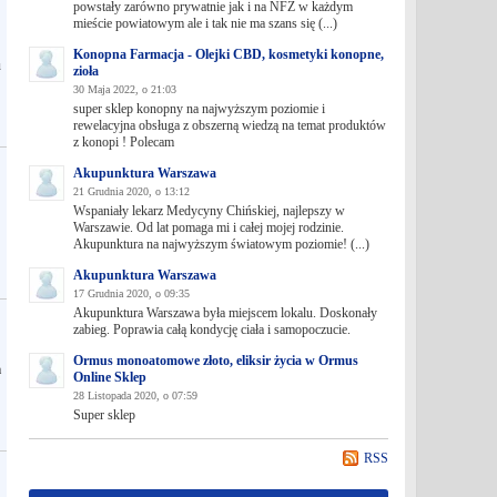
powstały zarówno prywatnie jak i na NFZ w każdym
mieście powiatowym ale i tak nie ma szans się (...)
Konopna Farmacja - Olejki CBD, kosmetyki konopne,
u
zioła
30 Maja 2022, o 21:03
super sklep konopny na najwyższym poziomie i
rewelacyjna obsługa z obszerną wiedzą na temat produktów
z konopi ! Polecam
Akupunktura Warszawa
21 Grudnia 2020, o 13:12
Wspaniały lekarz Medycyny Chińskiej, najlepszy w
Warszawie. Od lat pomaga mi i całej mojej rodzinie.
Akupunktura na najwyższym światowym poziomie! (...)
Akupunktura Warszawa
17 Grudnia 2020, o 09:35
Akupunktura Warszawa była miejscem lokalu. Doskonały
zabieg. Poprawia całą kondycję ciała i samopoczucie.
Ormus monoatomowe złoto, eliksir życia w Ormus
a
Online Sklep
28 Listopada 2020, o 07:59
Super sklep
RSS