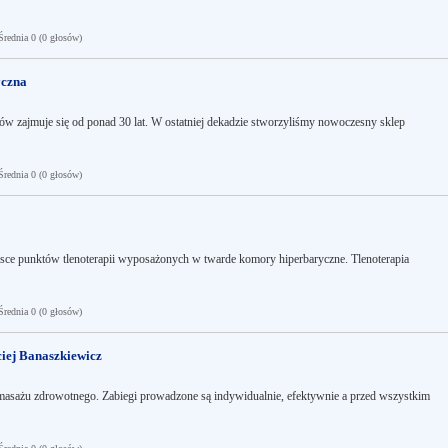
ednia 0 (0 głosów)
yczna
w zajmuje się od ponad 30 lat. W ostatniej dekadzie stworzyliśmy nowoczesny sklep
ednia 0 (0 głosów)
olsce punktów tlenoterapii wyposażonych w twarde komory hiperbaryczne. Tlenoterapia
ednia 0 (0 głosów)
iej Banaszkiewicz
 masażu zdrowotnego. Zabiegi prowadzone są indywidualnie, efektywnie a przed wszystkim