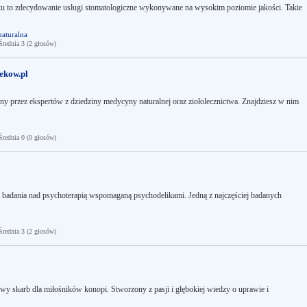
 to zdecydowanie usługi stomatologiczne wykonywane na wysokim poziomie jakości. Takie
aturalna
ednia 3 (2 głosów)
ekow.pl
ny przez ekspertów z dziedziny medycyny naturalnej oraz ziołolecznictwa. Znajdziesz w nim
ednia 0 (0 głosów)
zi badania nad psychoterapią wspomaganą psychodelikami. Jedną z najczęściej badanych
ednia 3 (2 głosów)
skarb dla miłośników konopi. Stworzony z pasji i głębokiej wiedzy o uprawie i