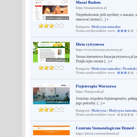
Masaż Radom
https://masazradom.pl
Niejednokrotnie jeśli myślimy o masażu, 
masować można (...)
»
Kategorie:
Medycyna naturalna
Ocena użytkowników www:
Śr
Dieta cytrynowa
https://www.kuracjacytrynowa.pl
Strona internetowa kuracjacytrynowa.pl p
Dzięki tejże stronie (...)
»
Kategorie:
Medycyna naturalna
|
Poradnik
Ocena użytkowników www:
Śr
Fizjoterapia Warszawa
https://fizjoportal.pl
Jesteśmy zespołem fizjoterapeutów, pełni
jego potrzeby. (...)
»
Kategorie:
Medycyna
|
Medycyna naturaln
Ocena użytkowników www:
Śr
Centrum Stomatologiczne Demed - 
https://plock.centrumdemed.pl