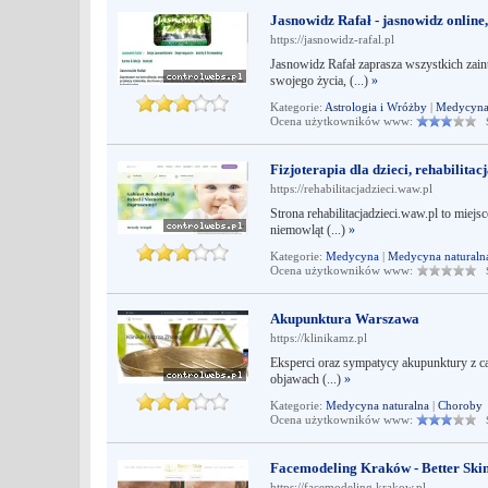
Jasnowidz Rafał - jasnowidz online,
https://jasnowidz-rafal.pl
Jasnowidz Rafał zaprasza wszystkich zain
swojego życia, (...)
»
Kategorie:
Astrologia i Wróżby
|
Medycyna 
Ocena użytkowników www:
Śr
Fizjoterapia dla dzieci, rehabilit
https://rehabilitacjadzieci.waw.pl
Strona rehabilitacjadzieci.waw.pl to miejsce
niemowląt (...)
»
Kategorie:
Medycyna
|
Medycyna naturaln
Ocena użytkowników www:
Śr
Akupunktura Warszawa
https://klinikamz.pl
Eksperci oraz sympatycy akupunktury z cał
objawach (...)
»
Kategorie:
Medycyna naturalna
|
Choroby
Ocena użytkowników www:
Śr
Facemodeling Kraków - Better Ski
https://facemodeling.krakow.pl