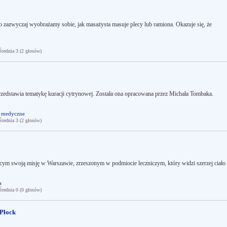
to zazwyczaj wyobrażamy sobie, jak masażysta masuje plecy lub ramiona. Okazuje się, że
ednia 3 (2 głosów)
rzedstawia tematykę kuracji cytrynowej. Została ona opracowana przez Michała Tombaka.
i medyczne
ednia 3 (2 głosów)
ącym swoją misję w Warszawie, zrzeszonym w podmiocie leczniczym, który widzi szerzej ciało 
a
ednia 0 (0 głosów)
Płock