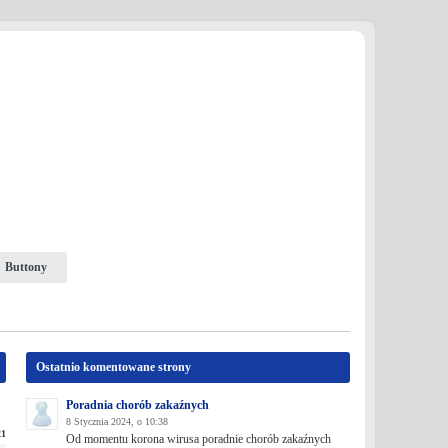
Buttony
Ostatnio komentowane strony
Poradnia chorób zakaźnych
8 Stycznia 2024, o 10:38
21
Od momentu korona wirusa poradnie chorób zakaźnych