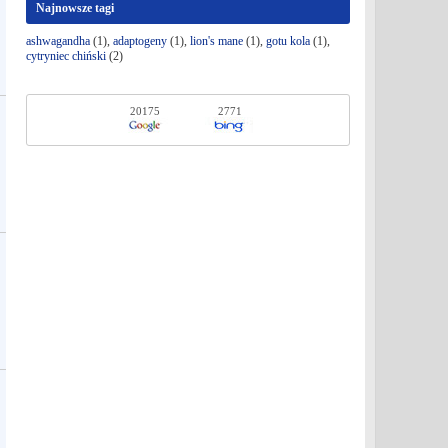
Najnowsze tagi
ashwagandha
(1),
adaptogeny
(1),
lion's mane
(1),
gotu kola
(1),
cytryniec chiński
(2)
20175
2771