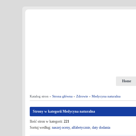
Home
Katalog stron »
Strona główna
»
Zdrowie
»
Medycyna naturalna
Strony w kategorii Medycyna naturalna
Ilość stron w kategorii:
221
Sortuj według:
naszej oceny
,
alfabetycznie
,
daty dodania