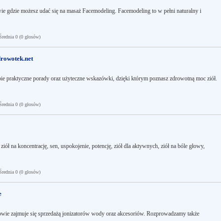
wie gdzie możesz udać się na masaż Facemodeling. Facemodeling to w pełni naturalny i
ednia 0 (0 głosów)
drowotek.net
bie praktyczne porady oraz użyteczne wskazówki, dzięki którym poznasz zdrowotną moc ziół.
ednia 0 (0 głosów)
iół na koncentrację, sen, uspokojenie, potencję, ziół dla aktywnych, ziół na bóle głowy,
ednia 0 (0 głosów)
e
nowie zajmuje się sprzedażą jonizatorów wody oraz akcesoriów. Rozprowadzamy także