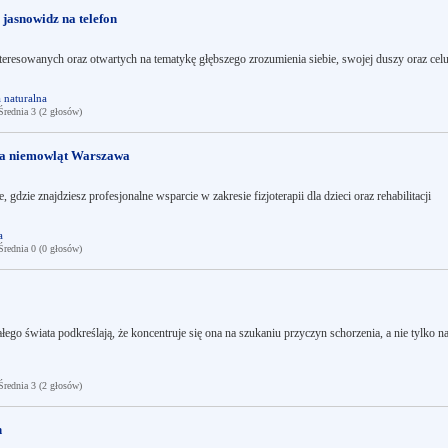
 jasnowidz na telefon
teresowanych oraz otwartych na tematykę głębszego zrozumienia siebie, swojej duszy oraz cel
naturalna
ednia 3 (2 głosów)
acja niemowląt Warszawa
, gdzie znajdziesz profesjonalne wsparcie w zakresie fizjoterapii dla dzieci oraz rehabilitacji
a
ednia 0 (0 głosów)
ego świata podkreślają, że koncentruje się ona na szukaniu przyczyn schorzenia, a nie tylko n
ednia 3 (2 głosów)
n