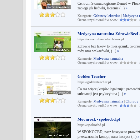
Centrum Stomatologiczne Demed w Płocku
zabiegi jak licówki, leczenie (...)
»
Kategorie:
Gabinety lekarskie
|
Medycyna n
Ocena użytkowników www:
Śr
Medycyna naturalna ZdrowieBezL
https://www.zdrowiebezlekow.pl
Zdrowie bez leków to miesięcznik, tworzo
rady oraz wskazówki, (...)
»
Kategorie:
Medycyna naturalna
Ocena użytkowników www:
Śr
Golden Teacher
https://goldenteacher.pl
Co raz więcej krajów legalizuje i prowad
substancji jest psylocybina (...)
»
Kategorie:
Medycyna naturalna
|
Choroby
Ocena użytkowników www:
Śr
Moonrock - spokocbd.pl
https://spokocbd.pl
W SPOKOCBD, nasz haszysz to prawdziwy 
przetwarzaniu konopi, nasz haszysz (...)
»