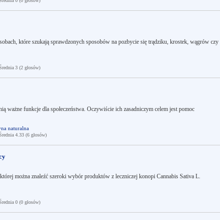
ednia 0 (0 głosów)
osobach, które szukają sprawdzonych sposobów na pozbycie się trądziku, krostek, wągrów czy
ednia 3 (2 głosów)
łnią ważne funkcje dla społeczeństwa. Oczywiście ich zasadniczym celem jest pomoc
na naturalna
ednia 4.33 (6 głosów)
cy
 której można znaleźć szeroki wybór produktów z leczniczej konopi Cannabis Sativa L.
ednia 0 (0 głosów)