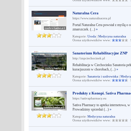
Ocena użytkowników www:
Śr
Naturalna Cera
https://www.naturalnacera.pl
Portal Naturalna Cera powstał z myślą o 
zmarszczek. (...)
»
Kategorie:
Uroda
|
Medycyna naturalna
Ocena użytkowników www:
Śr
Sanatorium Rehabilitacyjne ZNP
http://znpciechocinek.pl
Rehabilitacja w Ciechocinku Sanatoria pe
kuracjuszom w chorobach, (...)
»
Kategorie:
Sanatoria i uzdrowiska
|
Medycy
Ocena użytkowników www:
Śr
Produkty z Konopi. Sativa Pharma
https://sativapharmacy.eu
Sativa Pharmacy to apteka internetowa, w
Prowadzimy sprzedaż (...)
»
Kategorie:
Medycyna naturalna
Ocena użytkowników www:
Śr