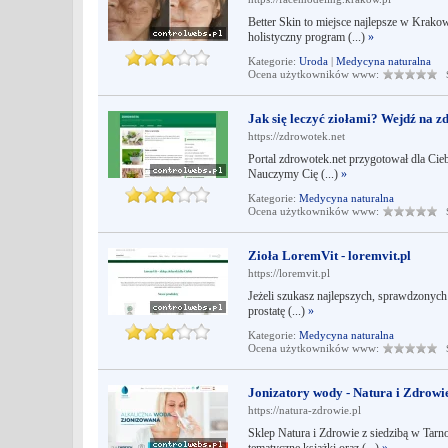
Better Skin to miejsce najlepsze w Krako
holistyczny program (...)
»
Kategorie:
Uroda
|
Medycyna naturalna
Ocena użytkowników www:
Śr
Jak się leczyć ziołami? Wejdź na z
https://zdrowotek.net
Portal zdrowotek.net przygotował dla Cie
Nauczymy Cię (...)
»
Kategorie:
Medycyna naturalna
Ocena użytkowników www:
Śr
Zioła LoremVit - loremvit.pl
https://loremvit.pl
Jeżeli szukasz najlepszych, sprawdzonych z
prostatę (...)
»
Kategorie:
Medycyna naturalna
Ocena użytkowników www:
Śr
Jonizatory wody - Natura i Zdrowi
https://natura-zdrowie.pl
Sklep Natura i Zdrowie z siedzibą w Tar