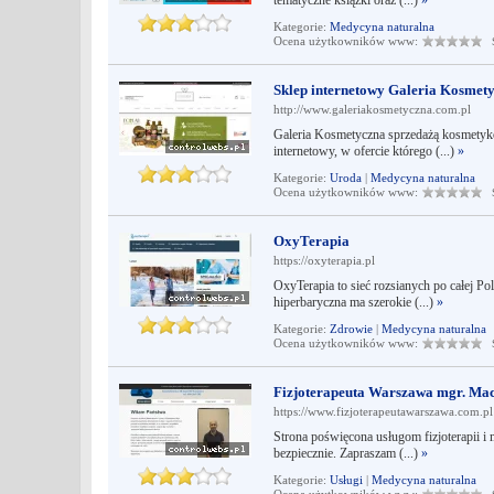
tematyczne książki oraz (...)
»
Kategorie:
Medycyna naturalna
Ocena użytkowników www:
Śr
Sklep internetowy Galeria Kosmet
http://www.galeriakosmetyczna.com.pl
Galeria Kosmetyczna sprzedażą kosmetykó
internetowy, w ofercie którego (...)
»
Kategorie:
Uroda
|
Medycyna naturalna
Ocena użytkowników www:
Śr
OxyTerapia
https://oxyterapia.pl
OxyTerapia to sieć rozsianych po całej P
hiperbaryczna ma szerokie (...)
»
Kategorie:
Zdrowie
|
Medycyna naturalna
Ocena użytkowników www:
Śr
Fizjoterapeuta Warszawa mgr. Mac
https://www.fizjoterapeutawarszawa.com.pl
Strona poświęcona usługom fizjoterapii i
bezpiecznie. Zapraszam (...)
»
Kategorie:
Usługi
|
Medycyna naturalna