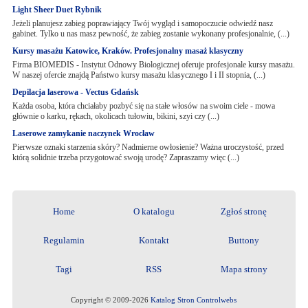
Light Sheer Duet Rybnik
Jeżeli planujesz zabieg poprawiający Twój wygląd i samopoczucie odwiedź nasz
gabinet. Tylko u nas masz pewność, że zabieg zostanie wykonany profesjonalnie, (...)
Kursy masażu Katowice, Kraków. Profesjonalny masaż klasyczny
Firma BIOMEDIS - Instytut Odnowy Biologicznej oferuje profesjonale kursy masażu.
W naszej ofercie znajdą Państwo kursy masażu klasycznego I i II stopnia, (...)
Depilacja laserowa - Vectus Gdańsk
Każda osoba, która chciałaby pozbyć się na stałe włosów na swoim ciele - mowa
głównie o karku, rękach, okolicach tułowiu, bikini, szyi czy (...)
Laserowe zamykanie naczynek Wrocław
Pierwsze oznaki starzenia skóry? Nadmierne owłosienie? Ważna uroczystość, przed
którą solidnie trzeba przygotować swoją urodę? Zapraszamy więc (...)
Home
O katalogu
Zgłoś stronę
Regulamin
Kontakt
Buttony
Tagi
RSS
Mapa strony
Copyright © 2009-2026
Katalog Stron Controlwebs