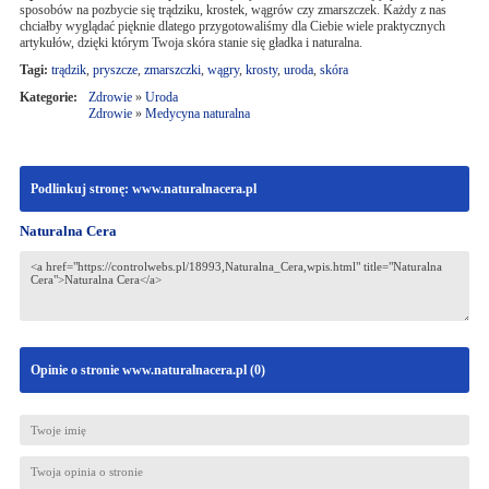
sposobów na pozbycie się trądziku, krostek, wągrów czy zmarszczek. Każdy z nas
chciałby wyglądać pięknie dlatego przygotowaliśmy dla Ciebie wiele praktycznych
artykułów, dzięki którym Twoja skóra stanie się gładka i naturalna.
Tagi:
trądzik
,
pryszcze
,
zmarszczki
,
wągry
,
krosty
,
uroda
,
skóra
Kategorie:
Zdrowie
»
Uroda
Zdrowie
»
Medycyna naturalna
Podlinkuj stronę: www.naturalnacera.pl
Naturalna Cera
Opinie o stronie www.naturalnacera.pl (
0
)