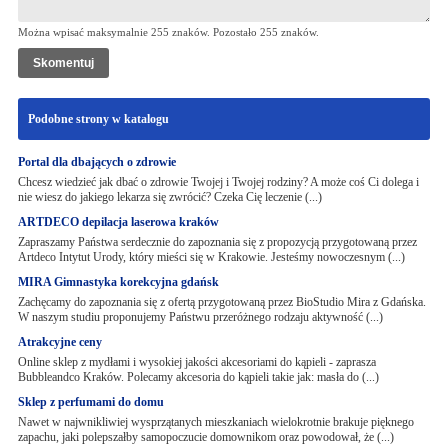
Można wpisać maksymalnie 255 znaków. Pozostało
255
znaków.
Podobne strony w katalogu
Portal dla dbających o zdrowie
Chcesz wiedzieć jak dbać o zdrowie Twojej i Twojej rodziny? A może coś Ci dolega i
nie wiesz do jakiego lekarza się zwrócić? Czeka Cię leczenie (...)
ARTDECO depilacja laserowa kraków
Zapraszamy Państwa serdecznie do zapoznania się z propozycją przygotowaną przez
Artdeco Intytut Urody, który mieści się w Krakowie. Jesteśmy nowoczesnym (...)
MIRA Gimnastyka korekcyjna gdańsk
Zachęcamy do zapoznania się z ofertą przygotowaną przez BioStudio Mira z Gdańska.
W naszym studiu proponujemy Państwu przeróżnego rodzaju aktywność (...)
Atrakcyjne ceny
Online sklep z mydłami i wysokiej jakości akcesoriami do kąpieli - zaprasza
Bubbleandco Kraków. Polecamy akcesoria do kąpieli takie jak: masła do (...)
Sklep z perfumami do domu
Nawet w najwnikliwiej wysprzątanych mieszkaniach wielokrotnie brakuje pięknego
zapachu, jaki polepszałby samopoczucie domownikom oraz powodował, że (...)