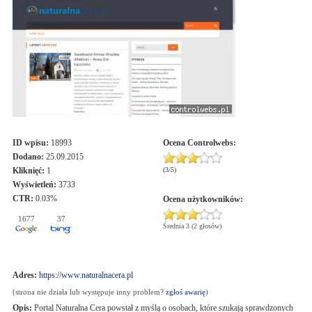
ID wpisu:
18993
Ocena
Controlwebs
:
Dodano:
25.09.2015
Kliknięć:
1
(
3
/
5
)
Wyświetleń:
3733
CTR:
0.03%
Ocena użytkowników:
1677
37
Średnia 3 (2 głosów)
Adres:
https://www.naturalnacera.pl
(strona nie działa lub występuje inny problem?
zgłoś awarię
)
Opis:
Portal Naturalna Cera powstał z myślą o osobach, które szukają sprawdzonych