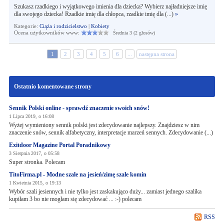
Szukasz rzadkiego i wyjątkowego imienia dla dziecka? Wybierz najładniejsze imię
dla swojego dziecka! Rzadkie imię dla chłopca, rzadkie imię dla (...)
»
Kategorie:
Ciąża i rodzicielstwo
|
Kobiety
Ocena użytkowników www:
Średnia 3 (2 głosów)
1
2
3
4
5
6
...
następna strona
Ostatnio komentowane strony
Sennik Polski online - sprawdź znaczenie swoich snów!
1 Lipca 2019, o 16:08
Wyżej wymieniony sennik polski jest zdecydowanie najlepszy. Znajdziesz w nim
znaczenie snów, sennik alfabetyczny, interpretacje marzeń sennych. Zdecydowanie (...)
Exitdoor Magazine Portal Poradnikowy
3 Sierpnia 2017, o 05:58
Super stronka. Polecam
TitoFirma.pl - Modne szale na jesień/zimę szale komin
1 Kwietnia 2015, o 19:13
Wybór szali jesiennych i nie tylko jest zaskakująco duży... zamiast jednego szalika
kupiłam 3 bo nie mogłam się zdecydować ... :-) polecam
RSS