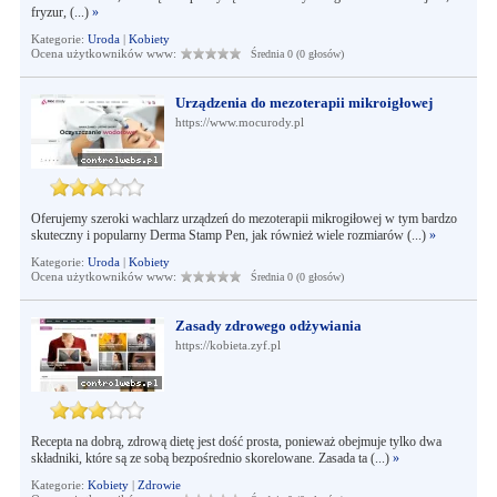
fryzur, (...)
»
Kategorie:
Uroda
|
Kobiety
Ocena użytkowników www:
Średnia 0 (0 głosów)
Urządzenia do mezoterapii mikroigłowej
https://www.mocurody.pl
Oferujemy szeroki wachlarz urządzeń do mezoterapii mikrogiłowej w tym bardzo
skuteczny i popularny Derma Stamp Pen, jak również wiele rozmiarów (...)
»
Kategorie:
Uroda
|
Kobiety
Ocena użytkowników www:
Średnia 0 (0 głosów)
Zasady zdrowego odżywiania
https://kobieta.zyf.pl
Recepta na dobrą, zdrową dietę jest dość prosta, ponieważ obejmuje tylko dwa
składniki, które są ze sobą bezpośrednio skorelowane. Zasada ta (...)
»
Kategorie:
Kobiety
|
Zdrowie