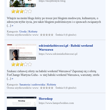
https://mojlifestyle.blog
Witajcie na moim blogu który po trosze jest blogiem modowym, kulinarnym, o
zdrowym trybie życia, jest także blogiem podróżniczym i o sprawach związanych
(...)
»
Kategorie:
Uroda
|
Kobiety
Ocena użytkowników www:
Średnia 0 (0 głosów)
odcieniekobiecosci.pl - Babski weekend
Warszawa
https://www.odcieniekobiecosci.pl
Szukasz ciekawej oferty na babski weekend Warszawa? Zapoznaj się z ofertą
ForChange Martyna Guba - w niej babski weekend Warszawa, warsztaty, strefa
(...)
»
Kategorie:
Sanatoria i uzdrowiska
|
Kobiety
Ocena użytkowników www:
Średnia 0 (0 głosów)
Horoskop
https://www.lampofwishes.com