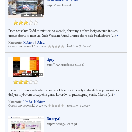
Sala Weselna Gród
https://weselagrod.pl
Dom weselny Gród to miejsce na wesele, chrzciny a także świętowanie innych
uroczystości w mieście. Sala Weselna Gród oferuje dwie sale bankietowe (...)
»
Kategorie:
Kobiety
|
Usługi
Ocena użytkowników www:
Średnia 0 (0 głosów)
tipsy
http://www.professionails.pl
Firma Professionails oferuję swoim klientom kosmetyki do stylizacji paznokci z
dużym wyborem oraz pełna gamą kolorów w przystępnej cenie. Marka (...)
»
Kategorie:
Uroda
|
Kobiety
Ocena użytkowników www:
Średnia 0 (0 głosów)
Donegal
https://donegal.com.pl