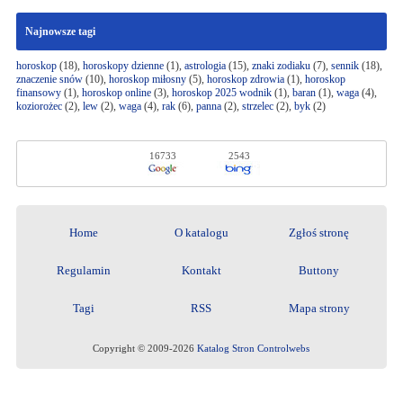
Najnowsze tagi
horoskop
(18),
horoskopy dzienne
(1),
astrologia
(15),
znaki zodiaku
(7),
sennik
(18),
znaczenie snów
(10),
horoskop miłosny
(5),
horoskop zdrowia
(1),
horoskop
finansowy
(1),
horoskop online
(3),
horoskop 2025 wodnik
(1),
baran
(1),
waga
(4),
koziorożec
(2),
lew
(2),
waga
(4),
rak
(6),
panna
(2),
strzelec
(2),
byk
(2)
16733
2543
Home
O katalogu
Zgłoś stronę
Regulamin
Kontakt
Buttony
Tagi
RSS
Mapa strony
Copyright © 2009-2026
Katalog Stron Controlwebs