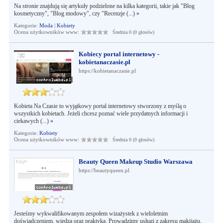
Na stronie znajdują się artykuły podzielone na kilka kategorii, takie jak "Blog
kosmetyczny", "Blog modowy", czy "Recenzje (...)
»
Kategorie:
Moda
|
Kobiety
Ocena użytkowników www:
Średnia 0 (0 głosów)
Kobiecy portal internetowy -
kobietanaczasie.pl
https://kobietanaczasie.pl
Kobieta Na Czasie to wyjątkowy portal internetowy stworzony z myślą o
wszystkich kobietach. Jeżeli chcesz poznać wiele przydatnych informacji i
ciekawych (...)
»
Kategorie:
Kobiety
Ocena użytkowników www:
Średnia 0 (0 głosów)
Beauty Queen Makeup Studio Warszawa
https://beautyqueen.pl
Jesteśmy wykwalifikowanym zespołem wizażystek z wieloletnim
doświadczeniem, wiedzą oraz praktyką. Prowadzimy usługi z zakresu makijażu,