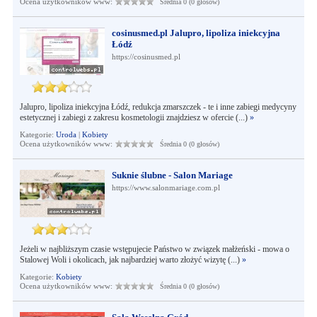
Ocena użytkowników www:
Średnia 0 (0 głosów)
cosinusmed.pl Jalupro, lipoliza iniekcyjna
Łódź
https://cosinusmed.pl
Jalupro, lipoliza iniekcyjna Łódź, redukcja zmarszczek - te i inne zabiegi medycyny
estetycznej i zabiegi z zakresu kosmetologii znajdziesz w ofercie (...)
»
Kategorie:
Uroda
|
Kobiety
Ocena użytkowników www:
Średnia 0 (0 głosów)
Suknie ślubne - Salon Mariage
https://www.salonmariage.com.pl
Jeżeli w najbliższym czasie wstępujecie Państwo w związek małżeński - mowa o
Stalowej Woli i okolicach, jak najbardziej warto złożyć wizytę (...)
»
Kategorie:
Kobiety
Ocena użytkowników www:
Średnia 0 (0 głosów)