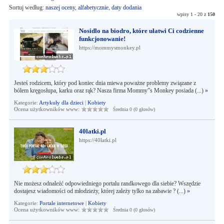
Sortuj według:
naszej oceny
,
alfabetycznie
,
daty dodania
wpisy 1 - 20 z
150
Nosidlo na biodro, które ułatwi Ci codzienne
funkcjonowanie!
https://mommysmonkey.pl
Jesteś rodzicem, który pod koniec dnia miewa poważne problemy związane z
bólem kręgosłupa, karku oraz rąk? Nasza firma Mommy”s Monkey posiada (...)
»
Kategorie:
Artykuły dla dzieci
|
Kobiety
Ocena użytkowników www:
Średnia 0 (0 głosów)
40latki.pl
https://40latki.pl
Nie możesz odnaleźć odpowiedniego portalu randkowego dla siebie? Wszędzie
dostajesz wiadomości od młodzieży, której zależy tylko na zabawie ? (...)
»
Kategorie:
Portale internetowe
|
Kobiety
Ocena użytkowników www:
Średnia 0 (0 głosów)