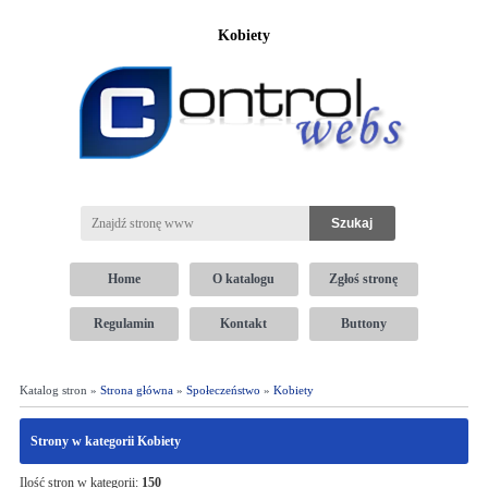
Kobiety
Home
O katalogu
Zgłoś stronę
Regulamin
Kontakt
Buttony
Katalog stron »
Strona główna
»
Społeczeństwo
»
Kobiety
Strony w kategorii Kobiety
Ilość stron w kategorii:
150