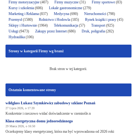
Firmy motoryzacyjne
(407)
Firmy muzyczne
(31)
Firmy sportowe
(83)
Kursy i szkolenia
(606)
Lokale gastronomiczne
(279)
Marketing i Reklama
(837)
Medycyna
(690)
Nieruchomości
(798)
Przemysł
(1580)
Rolnictwo i Hodowla
(185)
Rynek książki i prasy
(45)
Sklepy i Hurtownie
(1964)
Telekomunikacja
(57)
Transport
(925)
Usługi
(9473)
Zakupy przez Internet
(686)
Druk, poligrafia
(282)
Hydraulika
(106)
Strony w kategorii Firmy wg branż
Brak stron w tej kategorii.
Ostatnio komentowane strony
wildglass Łukasz Szymkiewicz zabudowy szklane Poznań
27 Lipca 2026, o 17:20
Konkretnie i rzeczowo widać doświadczenie w rzemiośle.n
Klasa energetyczna domu jednorodzinnego
29 Marca 2026, o 16:50
Oczekujemy klasy energetycznej, która ma być wprowadzona od 2026 roki