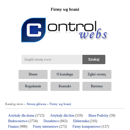
Firmy wg branż
Home
O katalogu
Zgłoś stronę
Regulamin
Kontakt
Buttony
Katalog stron »
Strona główna
»
Firmy wg branż
Artykuły dla domu
(1715)
Artykuły dla firm
(519)
Biura Podróży
(59)
Budownictwo
(3754)
Doradztwo
(943)
Elektronika
(316)
Finanse
(990)
Firmy internetowe
(273)
Firmy komputerowe
(137)