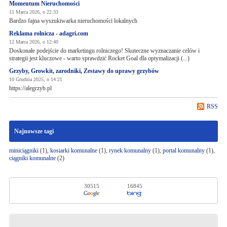
Momentum Nieruchomości
15 Marca 2026, o 22:33
Bardzo fajna wyszukiwarka nieruchomości lokalnych
Reklama rolnicza - adagri.com
12 Marca 2026, o 12:40
Doskonałe podejście do marketingu rolniczego! Skuteczne wyznaczanie celów i
strategii jest kluczowe - warto sprawdzić Rocket Goal dla optymalizacji (...)
Grzyby, Growkit, zarodniki, Zestawy do uprawy grzybów
10 Grudnia 2025, o 14:21
https://alegrzyb.pl
RSS
Najnowsze tagi
miniciągniki
(1),
kosiarki komunalne
(1),
rynek komunalny
(1),
portal komunalny
(1),
ciągniki komunalne
(2)
30515
16845