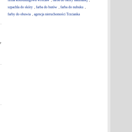
firma konsultingowa wrocław
,
farba do skóry naturalnej
,
szpachla do skóry
,
farba do butów
,
farba do nubuku
,
farby do obuwia
,
agencja nieruchomości Trzcianka
e