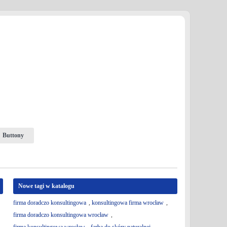
Buttony
Nowe tagi w katalogu
firma doradczo konsultingowa
,
konsultingowa firma wrocław
,
firma doradczo konsultingowa wrocław
,