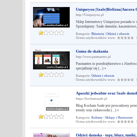
Uniqueyou |Szale|Bielizna|Ancora C
http://Uniqueyou.pl
Sklep Internetowy Uniqueyou posiada w s
Sprzedajemy: Szale damskie, kaszmirowe, 
Kategorie:
Biżuteria
|
Odzież i obuwie
Ocena użytkowników www:
Śr
Guma do skakania
http://www.pasmantex.pl
Pasmantex to przedsiębiorstwo z Józefowa,
specjalizuje się (...)
»
Kategorie:
Odzież i obuwie
Ocena użytkowników www:
Śr
Apaszki jedwabne oraz Szale dams
https://kochamszale.pl
Blog Kocham Szale jest prowadzony przez 
trendy oraz ciekawostki (...)
»
Kategorie:
Kobiety
|
Sklepy i Hurtownie
Ocena użytkowników www:
Śr
Odzież damska - topy, bluzy, tuniki