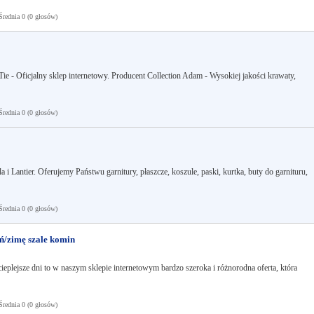
ednia 0 (0 głosów)
ie - Oficjalny sklep internetowy. Producent Collection Adam - Wysokiej jakości krawaty,
ednia 0 (0 głosów)
 i Lantier. Oferujemy Państwu garnitury, płaszcze, koszule, paski, kurtka, buty do garnituru,
ednia 0 (0 głosów)
eń/zimę szale komin
eplejsze dni to w naszym sklepie internetowym bardzo szeroka i różnorodna oferta, która
ednia 0 (0 głosów)