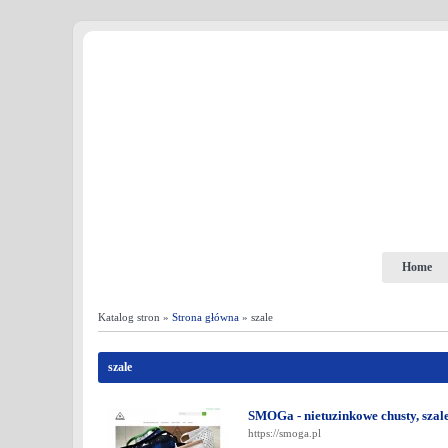
Home
Katalog stron »
Strona główna
» szale
szale
SMOGa - nietuzinkowe chusty, szale
https://smoga.pl