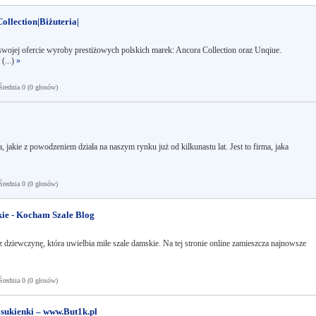
ollection|Biżuteria|
wojej ofercie wyroby prestiżowych polskich marek: Ancora Collection oraz Unqiue.
(...)
»
ednia 0 (0 głosów)
 jakie z powodzeniem działa na naszym rynku już od kilkunastu lat. Jest to firma, jaka
ednia 0 (0 głosów)
kie - Kocham Szale Blog
dziewczynę, która uwielbia miłe szale damskie. Na tej stronie online zamieszcza najnowsze
ednia 0 (0 głosów)
, sukienki – www.But1k.pl