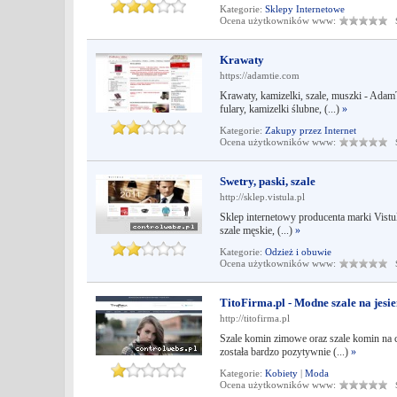
Kategorie:
Sklepy Internetowe
Ocena użytkowników www:
Śr
Krawaty
https://adamtie.com
Krawaty, kamizelki, szale, muszki - AdamT
fulary, kamizelki ślubne, (...)
»
Kategorie:
Zakupy przez Internet
Ocena użytkowników www:
Śr
Swetry, paski, szale
http://sklep.vistula.pl
Sklep internetowy producenta marki Vistula
szale męskie, (...)
»
Kategorie:
Odzież i obuwie
Ocena użytkowników www:
Śr
TitoFirma.pl - Modne szale na jesi
http://titofirma.pl
Szale komin zimowe oraz szale komin na ci
została bardzo pozytywnie (...)
»
Kategorie:
Kobiety
|
Moda
Ocena użytkowników www:
Śr