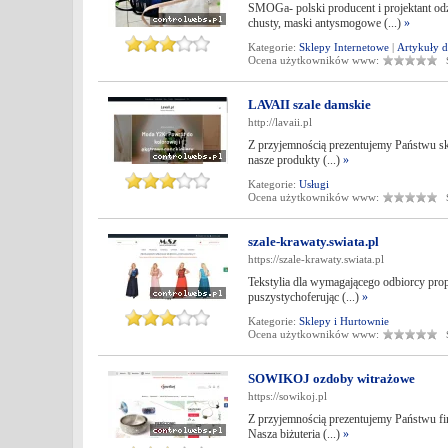
SMOGa- polski producent i projektant odz
chusty, maski antysmogowe (...)
»
Kategorie:
Sklepy Internetowe
|
Artykuły d
Ocena użytkowników www:
Śr
LAVAII szale damskie
http://lavaii.pl
Z przyjemnością prezentujemy Państwu skle
nasze produkty (...)
»
Kategorie:
Usługi
Ocena użytkowników www:
Śr
szale-krawaty.swiata.pl
https://szale-krawaty.swiata.pl
Tekstylia dla wymagającego odbiorcy pro
puszystychoferując (...)
»
Kategorie:
Sklepy i Hurtownie
Ocena użytkowników www:
Śr
SOWIKOJ ozdoby witrażowe
https://sowikoj.pl
Z przyjemnością prezentujemy Państwu firm
Nasza biżuteria (...)
»