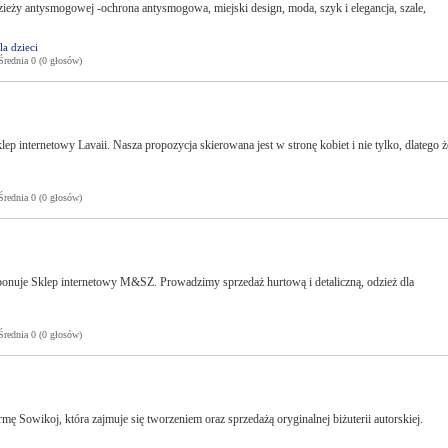
ieży antysmogowej -ochrona antysmogowa, miejski design, moda, szyk i elegancja, szale,
la dzieci
ednia 0 (0 głosów)
p internetowy Lavaii. Nasza propozycja skierowana jest w stronę kobiet i nie tylko, dlatego ż
ednia 0 (0 głosów)
ponuje Sklep internetowy M&SZ. Prowadzimy sprzedaż hurtową i detaliczną, odzież dla
ednia 0 (0 głosów)
ę Sowikoj, która zajmuje się tworzeniem oraz sprzedażą oryginalnej biżuterii autorskiej.