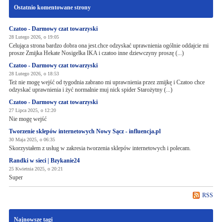
Ostatnio komentowane strony
Czatoo - Darmowy czat towarzyski
28 Lutego 2026, o 19:05
Celująca strona bardzo dobra ona jest.chce odzyskać uprawnienia ogólnie oddajcie mi
prosze Zmijka Hekate Nosigelka IKA i czatoo inne dziewczyny proszę (...)
Czatoo - Darmowy czat towarzyski
28 Lutego 2026, o 18:53
Też nie mogę wejść od tygodnia zabrano mi uprawnienia przez zmijkę i Czatoo chce
odzyskać uprawnienia i żyć normalnie muj nick spider Starożytny (...)
Czatoo - Darmowy czat towarzyski
27 Lipca 2025, o 12:20
Nie mogę wejść
Tworzenie sklepów internetowych Nowy Sącz - influencja.pl
30 Maja 2025, o 06:35
Skorzystałem z usług w zakresia tworzenia sklepów internetowych i polecam.
Randki w sieci | Bzykanie24
25 Kwietnia 2025, o 20:21
Super
RSS
Najnowsze tagi