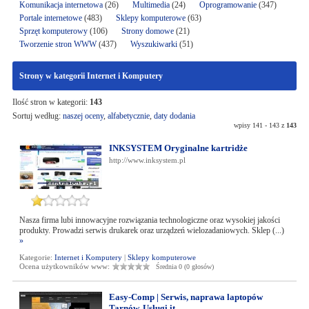
Komunikacja internetowa
(26)
Multimedia
(24)
Oprogramowanie
(347)
Portale internetowe
(483)
Sklepy komputerowe
(63)
Sprzęt komputerowy
(106)
Strony domowe
(21)
Tworzenie stron WWW
(437)
Wyszukiwarki
(51)
Strony w kategorii Internet i Komputery
Ilość stron w kategorii:
143
Sortuj według:
naszej oceny
,
alfabetycznie
,
daty dodania
wpisy 141 - 143 z
143
INKSYSTEM Oryginalne kartridże
http://www.inksystem.pl
Nasza firma lubi innowacyjne rozwiązania technologiczne oraz wysokiej jakości
produkty. Prowadzi serwis drukarek oraz urządzeń wielozadaniowych. Sklep (...)
»
Kategorie:
Internet i Komputery
|
Sklepy komputerowe
Ocena użytkowników www:
Średnia 0 (0 głosów)
Easy-Comp | Serwis, naprawa laptopów
Tarnów, Usługi it