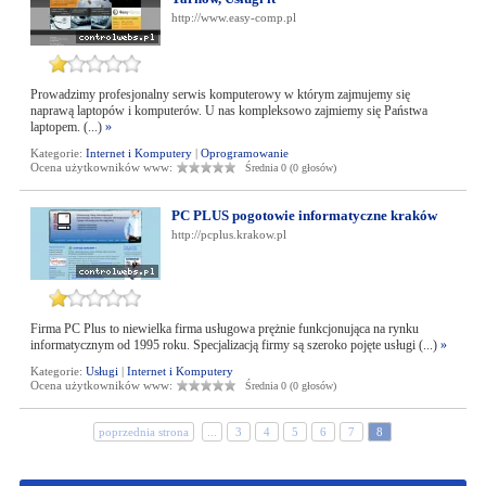
http://www.easy-comp.pl
Prowadzimy profesjonalny serwis komputerowy w którym zajmujemy się
naprawą laptopów i komputerów. U nas kompleksowo zajmiemy się Państwa
laptopem. (...)
»
Kategorie:
Internet i Komputery
|
Oprogramowanie
Ocena użytkowników www:
Średnia 0 (0 głosów)
PC PLUS pogotowie informatyczne kraków
http://pcplus.krakow.pl
Firma PC Plus to niewielka firma usługowa prężnie funkcjonująca na rynku
informatycznym od 1995 roku. Specjalizacją firmy są szeroko pojęte usługi (...)
»
Kategorie:
Usługi
|
Internet i Komputery
Ocena użytkowników www:
Średnia 0 (0 głosów)
poprzednia strona
...
3
4
5
6
7
8