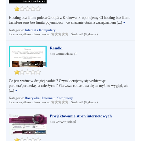
Hosting bez limitu poleca Group5 z Krakowa. Proponujemy Ci hosting bez limitu
transferu oraz bez limitu pojemności – co znacznie ułatwia zarządzaniem (...)
»
Kategorie:
Internet i Komputery
Ocena użytkowników www:
Średnia 0 (0 głosów)
Randki
http://umawiacz.pl
Co jest ważne w drugiej osobie ? Czym kierujemy się wybierając
partnera/partnerkę na całe życie ? Pierwsze co nasuwa się na myśl to wygląd, ale
(...)
»
Kategorie:
Rozrywka
|
Internet i Komputery
Ocena użytkowników www:
Średnia 0 (0 głosów)
Projektowanie stron internetowych
http://www.jotis.pl