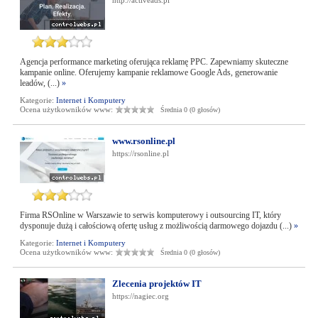
http://activeads.pl
Agencja performance marketing oferująca reklamę PPC. Zapewniamy skuteczne
kampanie online. Oferujemy kampanie reklamowe Google Ads, generowanie
leadów, (...)
»
Kategorie:
Internet i Komputery
Ocena użytkowników www:
Średnia 0 (0 głosów)
www.rsonline.pl
https://rsonline.pl
Firma RSOnline w Warszawie to serwis komputerowy i outsourcing IT, który
dysponuje dużą i całościową ofertę usług z możliwością darmowego dojazdu (...)
»
Kategorie:
Internet i Komputery
Ocena użytkowników www:
Średnia 0 (0 głosów)
Zlecenia projektów IT
https://nagiec.org