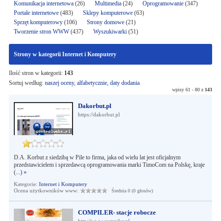
Komunikacja internetowa
(26)
Multimedia
(24)
Oprogramowanie
(347)
Portale internetowe
(483)
Sklepy komputerowe
(63)
Sprzęt komputerowy
(106)
Strony domowe
(21)
Tworzenie stron WWW
(437)
Wyszukiwarki
(51)
Strony w kategorii Internet i Komputery
Ilość stron w kategorii:
143
Sortuj według:
naszej oceny
,
alfabetycznie
,
daty dodania
wpisy 61 - 80 z
143
Dakorbut.pl
https://dakorbut.pl
D.A. Korbut z siedzibą w Pile to firma, jaka od wielu lat jest oficjalnym
przedstawicielem i sprzedawcą oprogramowania marki TimoCom na Polskę, kraje
(...)
»
Kategorie:
Internet i Komputery
Ocena użytkowników www:
Średnia 0 (0 głosów)
COMPILER- stacje robocze