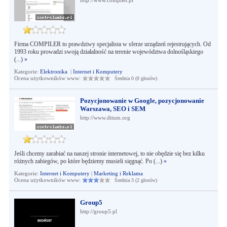
http://www.compiler.pl
Firma COMPILER to prawdziwy specjalista w sferze urządzeń rejestrujących. Od
1993 roku prowadzi swoją działalność na terenie województwa dolnośląskiego
(...)
»
Kategorie:
Elektronika
|
Internet i Komputery
Ocena użytkowników www:
Średnia 0 (0 głosów)
Pozycjonowanie w Google, pozycjonowanie
Warszawa, SEO i SEM
http://www.ditum.org
Jeśli chcemy zarabiać na naszej stronie internetowej, to nie obędzie się bez kilku
różnych zabiegów, po które będziemy musieli sięgnąć. Po (...)
»
Kategorie:
Internet i Komputery
|
Marketing i Reklama
Ocena użytkowników www:
Średnia 3 (2 głosów)
Group5
http://group5.pl