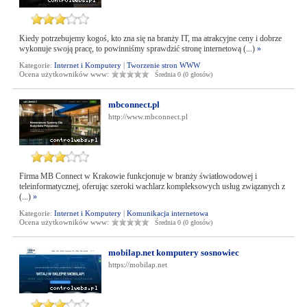
Kiedy potrzebujemy kogoś, kto zna się na branży IT, ma atrakcyjne ceny i dobrze
wykonuje swoją pracę, to powinniśmy sprawdzić stronę internetową (...)
»
Kategorie:
Internet i Komputery
|
Tworzenie stron WWW
Ocena użytkowników www:
Średnia 0 (0 głosów)
mbconnect.pl
http://www.mbconnect.pl
Firma MB Connect w Krakowie funkcjonuje w branży światłowodowej i
teleinformatycznej, oferując szeroki wachlarz kompleksowych usług związanych z
(...)
»
Kategorie:
Internet i Komputery
|
Komunikacja internetowa
Ocena użytkowników www:
Średnia 0 (0 głosów)
mobilap.net komputery sosnowiec
https://mobilap.net