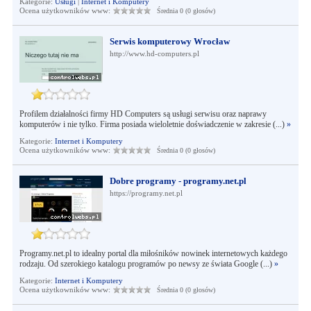
Kategorie:
Usługi
|
Internet i Komputery
Ocena użytkowników www:
Średnia 0 (0 głosów)
Serwis komputerowy Wrocław
http://www.hd-computers.pl
Profilem działalności firmy HD Computers są usługi serwisu oraz naprawy
komputerów i nie tylko. Firma posiada wieloletnie doświadczenie w zakresie (...)
»
Kategorie:
Internet i Komputery
Ocena użytkowników www:
Średnia 0 (0 głosów)
Dobre programy - programy.net.pl
https://programy.net.pl
Programy.net.pl to idealny portal dla miłośników nowinek internetowych każdego
rodzaju. Od szerokiego katalogu programów po newsy ze świata Google (...)
»
Kategorie:
Internet i Komputery
Ocena użytkowników www:
Średnia 0 (0 głosów)