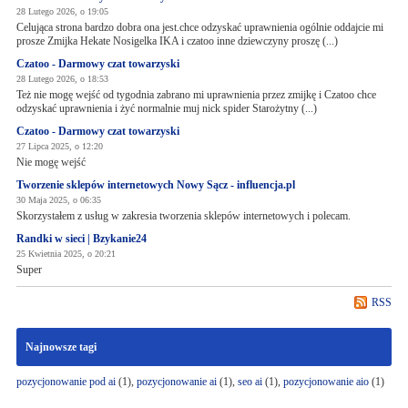
28 Lutego 2026, o 19:05
Celująca strona bardzo dobra ona jest.chce odzyskać uprawnienia ogólnie oddajcie mi
prosze Zmijka Hekate Nosigelka IKA i czatoo inne dziewczyny proszę (...)
Czatoo - Darmowy czat towarzyski
28 Lutego 2026, o 18:53
Też nie mogę wejść od tygodnia zabrano mi uprawnienia przez zmijkę i Czatoo chce
odzyskać uprawnienia i żyć normalnie muj nick spider Starożytny (...)
Czatoo - Darmowy czat towarzyski
27 Lipca 2025, o 12:20
Nie mogę wejść
Tworzenie sklepów internetowych Nowy Sącz - influencja.pl
30 Maja 2025, o 06:35
Skorzystałem z usług w zakresia tworzenia sklepów internetowych i polecam.
Randki w sieci | Bzykanie24
25 Kwietnia 2025, o 20:21
Super
RSS
Najnowsze tagi
pozycjonowanie pod ai
(1),
pozycjonowanie ai
(1),
seo ai
(1),
pozycjonowanie aio
(1)