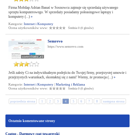
Firma Mobilap Adrian Banaś w Sosnowcu zajmuje się sprzedażą używanego
sprzętu komputerowego. W sprzedaży posiadamy poleasingowe laptopy i
komputery (...)
»
Kategorie:
Internet i Komputery
Ocena użytkowników www:
Średnia 0 (0 głosów)
Semrevo
https://www.semrevo.com
Jeśli zależy Ci na indywidualnym podejściu do Twojej firmy, przejrzystej umowie i
przejrzystych warunkach, skontaktuj się z nami! Wiemy, że promocja (...)
»
Kategorie:
Internet i Komputery
|
Marketing i Reklama
Ocena użytkowników www:
Średnia 0 (0 głosów)
poprzednia strona
1
2
3
4
5
6
7
8
następna strona
Ostatnio komentowane strony
Czatoo - Darmowy czat towarzyski