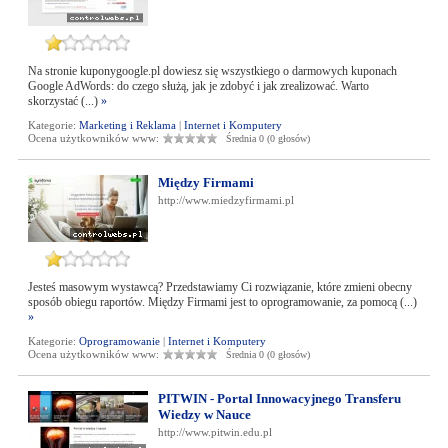
Na stronie kuponygoogle.pl dowiesz się wszystkiego o darmowych kuponach
Google AdWords: do czego służą, jak je zdobyć i jak zrealizować. Warto
skorzystać (...)
»
Kategorie:
Marketing i Reklama
|
Internet i Komputery
Ocena użytkowników www:
Średnia 0 (0 głosów)
Między Firmami
http://www.miedzyfirmami.pl
Jesteś masowym wystawcą? Przedstawiamy Ci rozwiązanie, które zmieni obecny
sposób obiegu raportów. Między Firmami jest to oprogramowanie, za pomocą (...)
»
Kategorie:
Oprogramowanie
|
Internet i Komputery
Ocena użytkowników www:
Średnia 0 (0 głosów)
PITWIN - Portal Innowacyjnego Transferu
Wiedzy w Nauce
http://www.pitwin.edu.pl