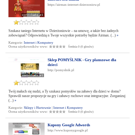
https://airmax-internet-dzierzoniow.pl
Szukasz taniego Internetu w Dzierżoniowie – na umowę, a także bez żadnych
zobowiązań? Odpowiedzią n Twoje wszystkie potrzeby będzie Airmax. (...)
»
Kategorie:
Internet i Komputery
Ocena użytkowników www:
Średnia 0 (0 głosów)
Sklep POMYŚLNIK - Gry planszowe dla
dzieci
http://pomyslnik.pl
Twój maluch się nudzi, a Ty szukasz pomysłów na zabawy dla dzieci w domu?
Sprawdź nasze propozycje na gry i zabawy ruchowe oraz integracyjne. Zorganizuj
(...)
»
Kategorie:
Sklepy i Hurtownie
|
Internet i Komputery
Ocena użytkowników www:
Średnia 0 (0 głosów)
Kupony Google Adwords
http://www.kuponygoogle.pl