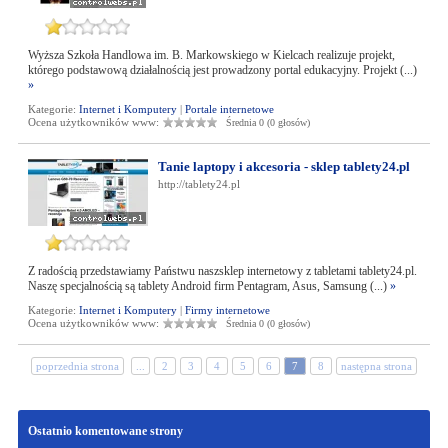
Wyższa Szkoła Handlowa im. B. Markowskiego w Kielcach realizuje projekt,
którego podstawową działalnością jest prowadzony portal edukacyjny. Projekt (...)
»
Kategorie:
Internet i Komputery
|
Portale internetowe
Ocena użytkowników www:
Średnia 0 (0 głosów)
Tanie laptopy i akcesoria - sklep tablety24.pl
http://tablety24.pl
Z radością przedstawiamy Państwu naszsklep internetowy z tabletami tablety24.pl.
Naszę specjalnością są tablety Android firm Pentagram, Asus, Samsung (...)
»
Kategorie:
Internet i Komputery
|
Firmy internetowe
Ocena użytkowników www:
Średnia 0 (0 głosów)
poprzednia strona
...
2
3
4
5
6
7
8
następna strona
Ostatnio komentowane strony