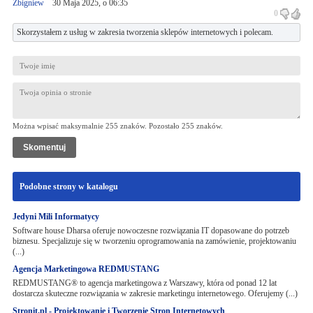
Zbigniew
30 Maja 2025, o 06:35
0
Skorzystałem z usług w zakresia tworzenia sklepów internetowych i polecam.
Można wpisać maksymalnie 255 znaków. Pozostało
255
znaków.
Podobne strony w katalogu
Jedyni Mili Informatycy
Software house Dharsa oferuje nowoczesne rozwiązania IT dopasowane do potrzeb
biznesu. Specjalizuje się w tworzeniu oprogramowania na zamówienie, projektowaniu
(...)
Agencja Marketingowa REDMUSTANG
REDMUSTANG® to agencja marketingowa z Warszawy, która od ponad 12 lat
dostarcza skuteczne rozwiązania w zakresie marketingu internetowego. Oferujemy (...)
Stronit.pl - Projektowanie i Tworzenie Stron Internetowych