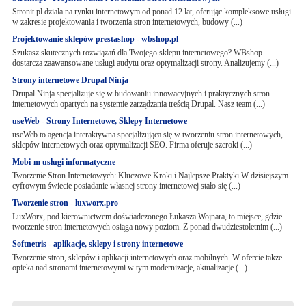
Stronit.pl działa na rynku internetowym od ponad 12 lat, oferując kompleksowe usługi
w zakresie projektowania i tworzenia stron internetowych, budowy (...)
Projektowanie sklepów prestashop - wbshop.pl
Szukasz skutecznych rozwiązań dla Twojego sklepu internetowego? WBshop
dostarcza zaawansowane usługi audytu oraz optymalizacji strony. Analizujemy (...)
Strony internetowe Drupal Ninja
Drupal Ninja specjalizuje się w budowaniu innowacyjnych i praktycznych stron
internetowych opartych na systemie zarządzania treścią Drupal. Nasz team (...)
useWeb - Strony Internetowe, Sklepy Internetowe
useWeb to agencja interaktywna specjalizująca się w tworzeniu stron internetowych,
sklepów internetowych oraz optymalizacji SEO. Firma oferuje szeroki (...)
Mobi-m usługi informatyczne
Tworzenie Stron Internetowych: Kluczowe Kroki i Najlepsze Praktyki W dzisiejszym
cyfrowym świecie posiadanie własnej strony internetowej stało się (...)
Tworzenie stron - luxworx.pro
LuxWorx, pod kierownictwem doświadczonego Łukasza Wojnara, to miejsce, gdzie
tworzenie stron internetowych osiąga nowy poziom. Z ponad dwudziestoletnim (...)
Softnetris - aplikacje, sklepy i strony internetowe
Tworzenie stron, sklepów i aplikacji internetowych oraz mobilnych. W ofercie także
opieka nad stronami internetowymi w tym modernizacje, aktualizacje (...)