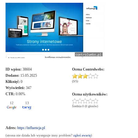
ID wpisu:
38604
Ocena
Controlwebs
:
Dodano:
15.05.2025
Kliknięć:
0
(
3
/
5
)
Wyświetleń:
347
CTR:
0.00%
Ocena użytkowników:
12
13
Średnia 0 (0 głosów)
Adres:
https://influencja.pl
(strona nie działa lub występuje inny problem?
zgłoś awarię
)