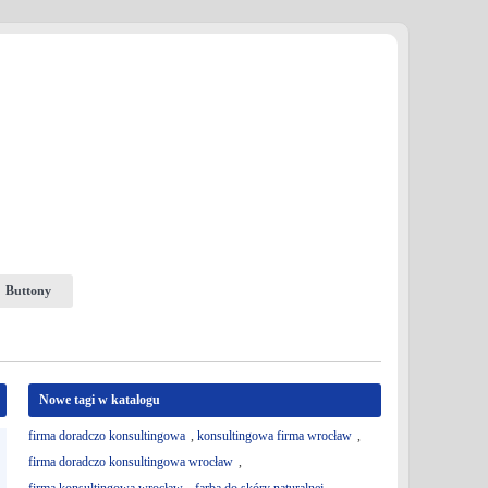
Buttony
Nowe tagi w katalogu
firma doradczo konsultingowa
,
konsultingowa firma wrocław
,
firma doradczo konsultingowa wrocław
,