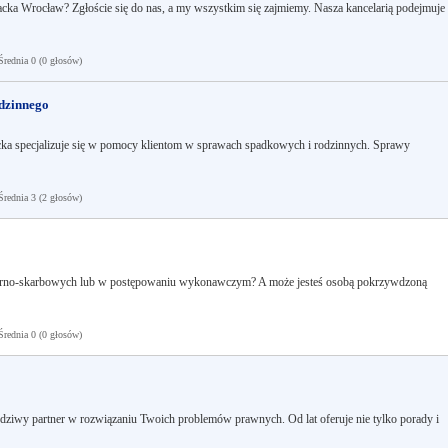
kacka Wrocław? Zgłoście się do nas, a my wszystkim się zajmiemy. Nasza kancelarią podejmuje
ednia 0 (0 głosów)
dzinnego
ka specjalizuje się w pomocy klientom w sprawach spadkowych i rodzinnych. Sprawy
ednia 3 (2 głosów)
arno-skarbowych lub w postępowaniu wykonawczym? A może jesteś osobą pokrzywdzoną
ednia 0 (0 głosów)
wdziwy partner w rozwiązaniu Twoich problemów prawnych. Od lat oferuje nie tylko porady i