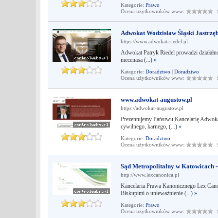
Kategorie:
Prawo
Ocena użytkowników www:
Śr
Adwokat Wodzisław Śląski Jastrzę
https://www.adwokat-riedel.pl
Adwokat Patryk Riedel prowadzi działałno
mecenasa (...)
»
Kategorie:
Doradztwo
|
Doradztwo
Ocena użytkowników www:
Śr
www.adwokat-augustow.pl
https://adwokat-augustow.pl
Prezentujemy Państwu Kancelarię Adwoka
cywilnego, karnego, (...)
»
Kategorie:
Doradztwo
Ocena użytkowników www:
Śr
Sąd Metropolitalny w Katowicach -
http://www.lexcanonica.pl
Kancelaria Prawa Kanonicznego Lex Cano
Biskupimi o unieważnienie (...)
»
Kategorie:
Prawo
Ocena użytkowników www:
Śr