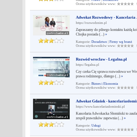
Ocena użytkowników www:
Śr
Adwokat Rozwodowy - Kancelaria 
https://rozwodznim.pl
Zapraszamy do pilnego kontaktu każdą kob
Chojka posiada (...)
»
Kategorie:
Doradztwo
|
Firmy wg branż
Ocena użytkowników www:
Śr
Rozwód wroclaw - Legalna.pl
https://legalna.pl
Czy czeka Cię sprawa rozwodowa we Wroc
prawa rodzinnego, dlatego (...)
»
Kategorie:
Biznes i Ekonomia
Ocena użytkowników www:
Śr
Adwokat Gdańsk - kancelariaslomin
https://www.kancelariaslominski.pl
Kancelaria Adwokacka Słomiński to zauf
zespół prawników zapewnia (...)
»
Kategorie:
Usługi
Ocena użytkowników www:
Śr