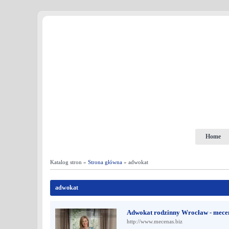
Home
Katalog stron »
Strona główna
» adwokat
adwokat
Adwokat rodzinny Wrocław - mecen
http://www.mecenas.biz