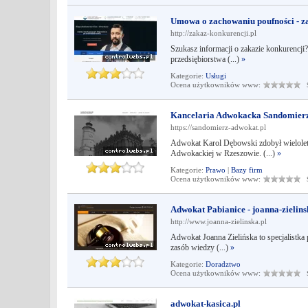
Umowa o zachowaniu poufności - za
http://zakaz-konkurencji.pl
Szukasz informacji o zakazie konkurencji
przedsiębiorstwa (...)
»
Kategorie:
Usługi
Ocena użytkowników www:
Śr
Kancelaria Adwokacka Sandomierz
https://sandomierz-adwokat.pl
Adwokat Karol Dębowski zdobył wieloletn
Adwokackiej w Rzeszowie. (...)
»
Kategorie:
Prawo
|
Bazy firm
Ocena użytkowników www:
Śr
Adwokat Pabianice - joanna-zielins
http://www.joanna-zielinska.pl
Adwokat Joanna Zielińska to specjalistka 
zasób wiedzy (...)
»
Kategorie:
Doradztwo
Ocena użytkowników www:
Śr
adwokat-kasica.pl