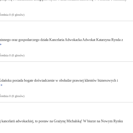
ednia 0 (0 głosów)
dzinnego oraz gospodarczego działa Kancelaria Adwokacka Adwokat Katarzyna Rynda z
»
ednia 0 (0 głosów)
dańsku posiada bogate doświadczenie w obsłudze prawnej klientów biznesowych i
)
»
ednia 0 (0 głosów)
j kancelarii adwokackiej, to postaw na Grażynę Michalską! W biurze na Nowym Rynku