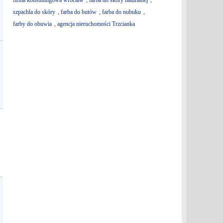
firma konsultingowa wrocław
,
farba do skóry naturalnej
,
szpachla do skóry
,
farba do butów
,
farba do nubuku
,
farby do obuwia
,
agencja nieruchomości Trzcianka