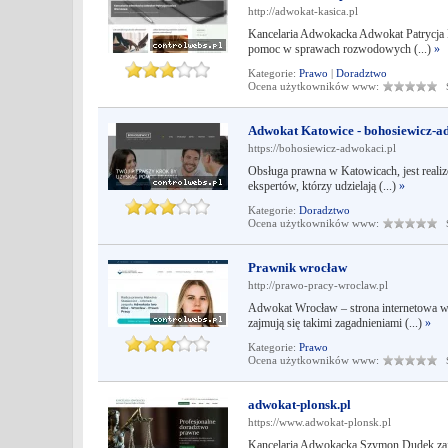
http://adwokat-kasica.pl
Kancelaria Adwokacka Adwokat Patrycja 
pomoc w sprawach rozwodowych (...)
»
Kategorie:
Prawo
|
Doradztwo
Ocena użytkowników www:
Śr
Adwokat Katowice - bohosiewicz-a
https://bohosiewicz-adwokaci.pl
Obsługa prawna w Katowicach, jest reali
ekspertów, którzy udzielają (...)
»
Kategorie:
Doradztwo
Ocena użytkowników www:
Śr
Prawnik wrocław
http://prawo-pracy-wroclaw.pl
Adwokat Wrocław – strona internetowa w
zajmują się takimi zagadnieniami (...)
»
Kategorie:
Prawo
Ocena użytkowników www:
Śr
adwokat-plonsk.pl
https://www.adwokat-plonsk.pl
Kancelaria Adwokacka Szymon Dudek zajm