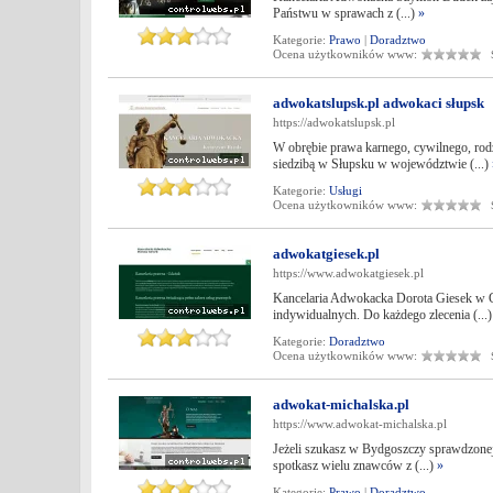
Państwu w sprawach z (...)
»
Kategorie:
Prawo
|
Doradztwo
Ocena użytkowników www:
Śr
adwokatslupsk.pl adwokaci słupsk
https://adwokatslupsk.pl
W obrębie prawa karnego, cywilnego, ro
siedzibą w Słupsku w województwie (...)
Kategorie:
Usługi
Ocena użytkowników www:
Śr
adwokatgiesek.pl
https://www.adwokatgiesek.pl
Kancelaria Adwokacka Dorota Giesek w G
indywidualnych. Do każdego zlecenia (...
Kategorie:
Doradztwo
Ocena użytkowników www:
Śr
adwokat-michalska.pl
https://www.adwokat-michalska.pl
Jeżeli szukasz w Bydgoszczy sprawdzone
spotkasz wielu znawców z (...)
»
Kategorie:
Prawo
|
Doradztwo