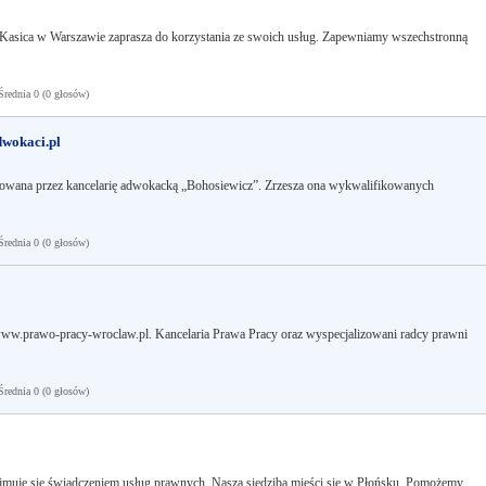
Kasica w Warszawie zaprasza do korzystania ze swoich usług. Zapewniamy wszechstronną
ednia 0 (0 głosów)
dwokaci.pl
zowana przez kancelarię adwokacką „Bohosiewicz”. Zrzesza ona wykwalifikowanych
ednia 0 (0 głosów)
ww.prawo-pracy-wroclaw.pl. Kancelaria Prawa Pracy oraz wyspecjalizowani radcy prawni
ednia 0 (0 głosów)
uje się świadczeniem usług prawnych. Nasza siedziba mieści się w Płońsku. Pomożemy