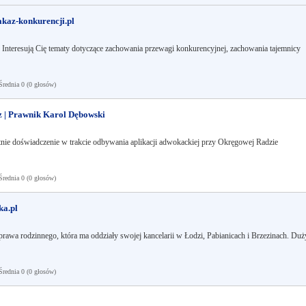
kaz-konkurencji.pl
? Interesują Cię tematy dotyczące zachowania przewagi konkurencyjnej, zachowania tajemnicy
ednia 0 (0 głosów)
 | Prawnik Karol Dębowski
ie doświadczenie w trakcie odbywania aplikacji adwokackiej przy Okręgowej Radzie
ednia 0 (0 głosów)
ka.pl
prawa rodzinnego, która ma oddziały swojej kancelarii w Łodzi, Pabianicach i Brzezinach. Duż
ednia 0 (0 głosów)