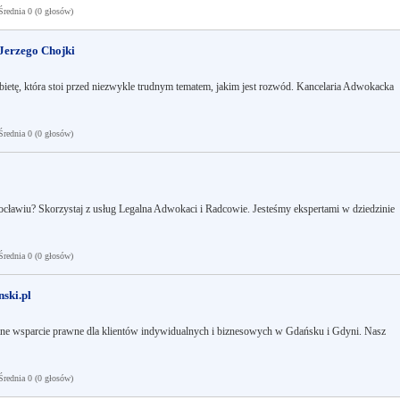
ednia 0 (0 głosów)
Jerzego Chojki
ietę, która stoi przed niezwykle trudnym tematem, jakim jest rozwód. Kancelaria Adwokacka
ednia 0 (0 głosów)
ławiu? Skorzystaj z usług Legalna Adwokaci i Radcowie. Jesteśmy ekspertami w dziedzinie
ednia 0 (0 głosów)
ski.pl
ane wsparcie prawne dla klientów indywidualnych i biznesowych w Gdańsku i Gdyni. Nasz
ednia 0 (0 głosów)