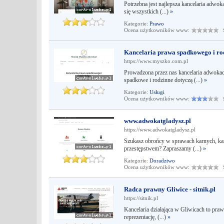
Potrzebna jest najlepsza kancelaria adwo
się wszystkich (...)
»
Kategorie:
Prawo
Ocena użytkowników www:
Śr
Kancelaria prawa spadkowego i ro
https://www.myszko.com.pl
Prowadzona przez nas kancelaria adwokac
spadkowe i rodzinne dotyczą (...)
»
Kategorie:
Usługi
Ocena użytkowników www:
Śr
www.adwokatgladysz.pl
https://www.adwokatgladysz.pl
Szukasz obrońcy w sprawach karnych, k
przestępstwem? Zapraszamy (...)
»
Kategorie:
Doradztwo
Ocena użytkowników www:
Śr
Radca prawny Gliwice - sitnik.pl
https://sitnik.pl
Kancelaria działająca w Gliwicach to pra
reprezentację, (...)
»