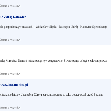
ednia 0 (0 głosów)
bie-Zdrój Katowice
ść gospodarczą w miastach: - Wodzisław Śląski - Jastrzębie-Zdrój - Katowice Specjalizacja
ednia 0 (0 głosów)
cką Mirosław Dęmski mieszczącą się w Augustowie. Świadczymy usługi z zakresu prawa
ednia 0 (0 głosów)
 www.lexcanonica.pl
nica z siedzibą w Jastrzębiu-Zdroju zapewnia pomoc w toku postępowań przed Sądami
ednia 0 (0 głosów)