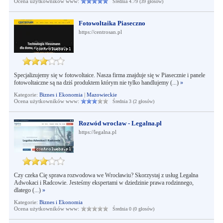
Ocena użytkowników www:
Średnia 4.79 (39 głosów)
Fotowoltaika Piaseczno
https://centrosan.pl
Specjalizujemy się w fotowoltaice. Nasza firma znajduje się w Piasecznie i panele
fotowoltaiczne są na dziś produktem którym nie tylko handlujemy (...)
»
Kategorie:
Biznes i Ekonomia
|
Mazowieckie
Ocena użytkowników www:
Średnia 3 (2 głosów)
Rozwód wroclaw - Legalna.pl
https://legalna.pl
Czy czeka Cię sprawa rozwodowa we Wrocławiu? Skorzystaj z usług Legalna
Adwokaci i Radcowie. Jesteśmy ekspertami w dziedzinie prawa rodzinnego,
dlatego (...)
»
Kategorie:
Biznes i Ekonomia
Ocena użytkowników www:
Średnia 0 (0 głosów)