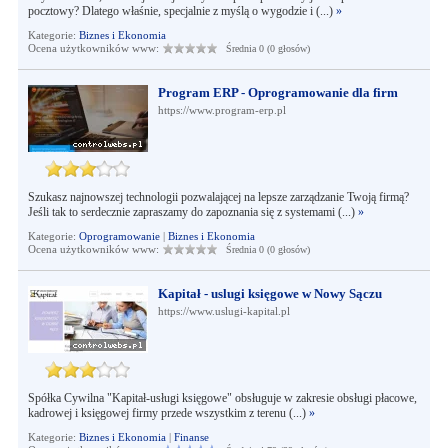
pocztowy? Dlatego właśnie, specjalnie z myślą o wygodzie i (...)
»
Kategorie:
Biznes i Ekonomia
Ocena użytkowników www:
Średnia 0 (0 głosów)
Program ERP - Oprogramowanie dla firm
https://www.program-erp.pl
Szukasz najnowszej technologii pozwalającej na lepsze zarządzanie Twoją firmą?
Jeśli tak to serdecznie zapraszamy do zapoznania się z systemami (...)
»
Kategorie:
Oprogramowanie
|
Biznes i Ekonomia
Ocena użytkowników www:
Średnia 0 (0 głosów)
Kapitał - uslugi księgowe w Nowy Sączu
https://www.uslugi-kapital.pl
Spółka Cywilna "Kapitał-usługi księgowe" obsługuje w zakresie obsługi płacowe,
kadrowej i księgowej firmy przede wszystkim z terenu (...)
»
Kategorie:
Biznes i Ekonomia
|
Finanse