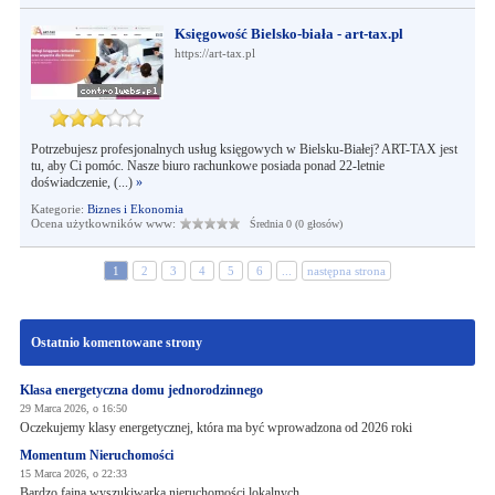
Księgowość Bielsko-biała - art-tax.pl
https://art-tax.pl
Potrzebujesz profesjonalnych usług księgowych w Bielsku-Białej? ART-TAX jest
tu, aby Ci pomóc. Nasze biuro rachunkowe posiada ponad 22-letnie
doświadczenie, (...)
»
Kategorie:
Biznes i Ekonomia
Ocena użytkowników www:
Średnia 0 (0 głosów)
1
2
3
4
5
6
...
następna strona
Ostatnio komentowane strony
Klasa energetyczna domu jednorodzinnego
29 Marca 2026, o 16:50
Oczekujemy klasy energetycznej, która ma być wprowadzona od 2026 roki
Momentum Nieruchomości
15 Marca 2026, o 22:33
Bardzo fajna wyszukiwarka nieruchomości lokalnych