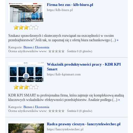
Firma bez zus - klb-biuro.pl
https://klb-biuro.pl
Szukasz sprawdzonych i skutecznych rozwiązań na oszczędności w swoim
przedsiębiorstwie? Jeśli tak, to zapoznaj się z ofertą biura rachunkowego (...)
»
Kategorie:
Biznes i Ekonomia
Ocena użytkowników www:
Średnia 0 (0 głosów)
Wskaźnik produktywności pracy - KDR KPI
Smart
https://kdr-kpismart.com
KDR KPI SMART to profesjonalna firma, która zajmuje się kompleksową analizą
kluczowych wskaźników efektywności przedsiębiorstw. Analizie podlega (...)
»
Kategorie:
Biznes i Ekonomia
Ocena użytkowników www:
Średnia 0 (0 głosów)
Radca prawny cieszyn - lancrytekwiechec.pl
https://lancrytekwiechec.pl