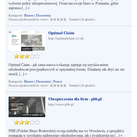
wyborze polisy ubezpieczeniowej. Firma ma swoje biuro w Poznaniu, gdzie
zaprasza (...)
»
Kategorie:
Biznes i Ekonomia
Ocena użytkowników www:
Średnia 0 (0 głosów)
Optimal Claim
http://optimalclaim.co.uk
Optimal Claim - jak sama nazwa wskazuje zajmuje się uzyskiwaniem
odszkodowań powypadkowych w optymalnej formie. Działamy tak abyś nic nie
stracił, (...)
»
Kategorie:
Biznes i Ekonomia
|
Prawo
Ocena użytkowników www:
Średnia 0 (0 głosów)
Ubezpieczenia dla firm - pbb.pl
http://www.pbb.pl
PBB (Polskie Biuro Brokerskie) swoją siedzibę ma we Wrocławiu, a specjaliści
pomagają w uzyskaniu najlepszego odszkodowania, jak i świadczenia na (...)
»