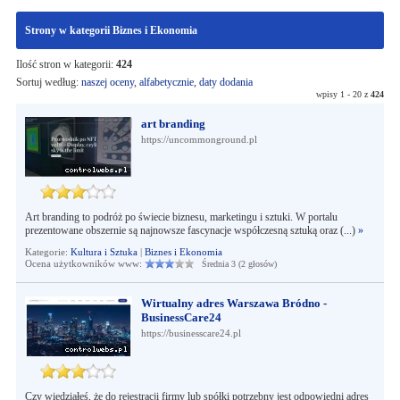
Strony w kategorii Biznes i Ekonomia
Ilość stron w kategorii:
424
Sortuj według:
naszej oceny
,
alfabetycznie
,
daty dodania
wpisy 1 - 20 z
424
art branding
https://uncommonground.pl
Art branding to podróż po świecie biznesu, marketingu i sztuki. W portalu
prezentowane obszernie są najnowsze fascynacje współczesną sztuką oraz (...)
»
Kategorie:
Kultura i Sztuka
|
Biznes i Ekonomia
Ocena użytkowników www:
Średnia 3 (2 głosów)
Wirtualny adres Warszawa Bródno -
BusinessCare24
https://businesscare24.pl
Czy wiedziałeś, że do rejestracji firmy lub spółki potrzebny jest odpowiedni adres