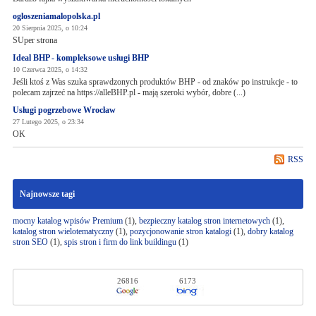
ogloszeniamalopolska.pl
20 Sierpnia 2025, o 10:24
SUper strona
Ideal BHP - kompleksowe usługi BHP
10 Czerwca 2025, o 14:32
Jeśli ktoś z Was szuka sprawdzonych produktów BHP - od znaków po instrukcje - to
polecam zajrzeć na https://alleBHP.pl - mają szeroki wybór, dobre (...)
Usługi pogrzebowe Wrocław
27 Lutego 2025, o 23:34
OK
RSS
Najnowsze tagi
mocny katalog wpisów Premium
(1),
bezpieczny katalog stron internetowych
(1),
katalog stron wielotematyczny
(1),
pozycjonowanie stron katalogi
(1),
dobry katalog
stron SEO
(1),
spis stron i firm do link buildingu
(1)
26816
6173