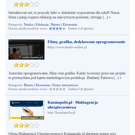
Interaktywne.net, to przyszły lider w dziedzinie wyposażenia dla szkół! Nasza
firma z pasją wspiera edukację na najwyższym poziomie, oferując (...)
»
Kategorie:
Nauka i Edukacja
|
Biznes i Ekonomia
Ocena użytkowników www:
Średnia 4 (4 głosów)
Filmy, grafika, dedykowane oprogramowanie
https://www.studio-online.pl
Autorskie oprogramowanie, filmy oraz grafika. Każdy tworzony przez nas projekt
to przemyślana pod kątem marketingowym produkcja. Zbadamy Państwa (...)
»
Kategorie:
Biznes i Ekonomia
|
Firmy internetowe
Ocena użytkowników www:
Średnia 0 (0 głosów)
Kuzniapolis.pl - Multiagencja
ubezpieczeniowa
http://kuzniapolis.pl
Oferta Multiagencji Ubezpieczeniowej Kuźniapolis.pl obejmuje pomoc przy