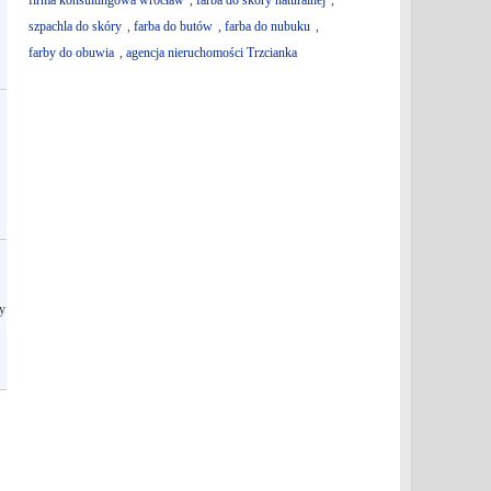
firma konsultingowa wrocław
,
farba do skóry naturalnej
,
szpachla do skóry
,
farba do butów
,
farba do nubuku
,
farby do obuwia
,
agencja nieruchomości Trzcianka
y