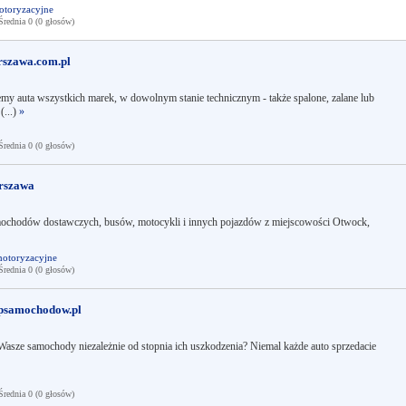
otoryzacyjne
ednia 0 (0 głosów)
rszawa.com.pl
 auta wszystkich marek, w dowolnym stanie technicznym - także spalone, zalane lub
(...)
»
ednia 0 (0 głosów)
arszawa
ochodów dostawczych, busów, motocykli i innych pojazdów z miejscowości Otwock,
motoryzacyjne
ednia 0 (0 głosów)
upsamochodow.pl
asze samochody niezależnie od stopnia ich uszkodzenia? Niemal każde auto sprzedacie
ednia 0 (0 głosów)