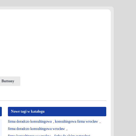
Buttony
Nowe tagi w katalogu
firma doradczo konsultingowa
,
konsultingowa firma wrocław
,
firma doradczo konsultingowa wrocław
,