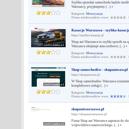
Szybka sprzedaż samochodu będzie możliwa
Warszawy, przyjmujemy (...)
»
Kategorie:
Motoryzacja
Ocena użytkowników www:
Śr
Kasacja Warszawa - szybka-kasacja
https://szybka-kasacja.pl
Skup aut Warszawa to szybki sposób na s
Warszawa obejmuje auta osobowe, (...)
»
Kategorie:
Motoryzacja
Ocena użytkowników www:
Śr
Skup samochodów - skupautwaw.pl
https://skupautwaw.pl
W Skup samochodów Warszawa rozumiemy, 
kompleksowe usługi (...)
»
Kategorie:
Motoryzacja
Ocena użytkowników www:
Śr
skupautwarszawa.pl
https://skupautwarszawa.pl
Firma Skup aut Warszawa zaprasza do skor
województwa mazowieckiego. (...)
»