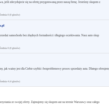
, jeśli zdecydujecie się na ofertę przygotowaną przez naszą firmę. Jesteśmy skupem z
ednia 0 (0 głosów)
.pl
przedaż samochodu bez zbędnych formalności i długiego oczekiwania. Nasz auto skup
ednia 0 (0 głosów)
jak ważny jest dla Ciebie szybki i bezproblemowy proces sprzedaży auta. Dlatego oferujem
ednia 4 (4 głosów)
zystania ze swojej oferty. Zajmujemy się skupem aut na terenie Warszawy oraz całego