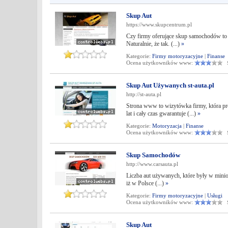
Skup Aut
https://www.skupcentrum.pl
Czy firmy oferujące skup samochodów to s
Naturalnie, że tak. (...)
»
Kategorie:
Firmy motoryzacyjne
|
Finanse
Ocena użytkowników www:
Śr
Skup Aut Używanych st-auta.pl
http://st-auta.pl
Strona www to wizytówka firmy, która pr
lat i cały czas gwarantuje (...)
»
Kategorie:
Motoryzacja
|
Finanse
Ocena użytkowników www:
Śr
Skup Samochodów
http://www.carsauta.pl
Liczba aut używanych, które były w minio
iż w Polsce (...)
»
Kategorie:
Firmy motoryzacyjne
|
Usługi
Ocena użytkowników www:
Śr
Skup Aut