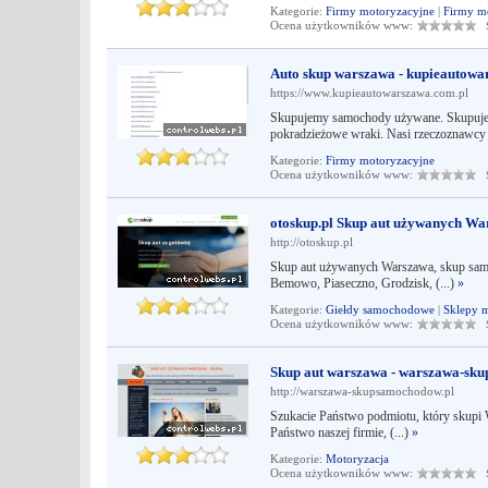
Kategorie:
Firmy motoryzacyjne
|
Firmy m
Ocena użytkowników www:
Śr
Auto skup warszawa - kupieautowa
https://www.kupieautowarszawa.com.pl
Skupujemy samochody używane. Skupujemy
pokradzieżowe wraki. Nasi rzeczoznawcy 
Kategorie:
Firmy motoryzacyjne
Ocena użytkowników www:
Śr
otoskup.pl Skup aut używanych W
http://otoskup.pl
Skup aut używanych Warszawa, skup sam
Bemowo, Piaseczno, Grodzisk, (...)
»
Kategorie:
Giełdy samochodowe
|
Sklepy 
Ocena użytkowników www:
Śr
Skup aut warszawa - warszawa-sk
http://warszawa-skupsamochodow.pl
Szukacie Państwo podmiotu, który skupi W
Państwo naszej firmie, (...)
»
Kategorie:
Motoryzacja
Ocena użytkowników www:
Śr