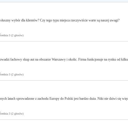
łuszny wybór dla klientów? Czy tego typu miejsca rzeczywiście warte są naszej uwagi?
ednia 3 (2 głosów)
owadzi fachowy skup aut na obszarze Warszawy i okolic. Firma funkcjonuje na rynku od kilku
ednia 3 (2 głosów)
nych latach sprowadzone z zachodu Europy do Polski jest bardzo duża. Nikt nie dziwi się więc
ednia 3 (2 głosów)