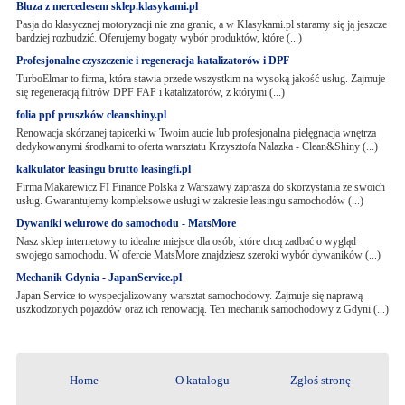
Bluza z mercedesem sklep.klasykami.pl
Pasja do klasycznej motoryzacji nie zna granic, a w Klasykami.pl staramy się ją jeszcze
bardziej rozbudzić. Oferujemy bogaty wybór produktów, które (...)
Profesjonalne czyszczenie i regeneracja katalizatorów i DPF
TurboElmar to firma, która stawia przede wszystkim na wysoką jakość usług. Zajmuje
się regeneracją filtrów DPF FAP i katalizatorów, z którymi (...)
folia ppf pruszków cleanshiny.pl
Renowacja skórzanej tapicerki w Twoim aucie lub profesjonalna pielęgnacja wnętrza
dedykowanymi środkami to oferta warsztatu Krzysztofa Nalazka - Clean&Shiny (...)
kalkulator leasingu brutto leasingfi.pl
Firma Makarewicz FI Finance Polska z Warszawy zaprasza do skorzystania ze swoich
usług. Gwarantujemy kompleksowe usługi w zakresie leasingu samochodów (...)
Dywaniki welurowe do samochodu - MatsMore
Nasz sklep internetowy to idealne miejsce dla osób, które chcą zadbać o wygląd
swojego samochodu. W ofercie MatsMore znajdziesz szeroki wybór dywaników (...)
Mechanik Gdynia - JapanService.pl
Japan Service to wyspecjalizowany warsztat samochodowy. Zajmuje się naprawą
uszkodzonych pojazdów oraz ich renowacją. Ten mechanik samochodowy z Gdyni (...)
Home
O katalogu
Zgłoś stronę