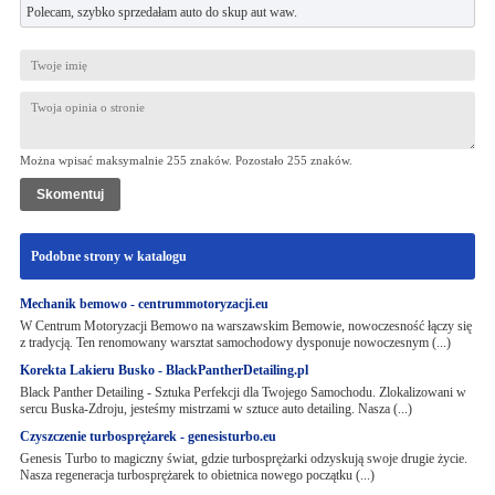
Polecam, szybko sprzedałam auto do skup aut waw.
Można wpisać maksymalnie 255 znaków. Pozostało
255
znaków.
Podobne strony w katalogu
Mechanik bemowo - centrummotoryzacji.eu
W Centrum Motoryzacji Bemowo na warszawskim Bemowie, nowoczesność łączy się
z tradycją. Ten renomowany warsztat samochodowy dysponuje nowoczesnym (...)
Korekta Lakieru Busko - BlackPantherDetailing.pl
Black Panther Detailing - Sztuka Perfekcji dla Twojego Samochodu. Zlokalizowani w
sercu Buska-Zdroju, jesteśmy mistrzami w sztuce auto detailing. Nasza (...)
Czyszczenie turbosprężarek - genesisturbo.eu
Genesis Turbo to magiczny świat, gdzie turbosprężarki odzyskują swoje drugie życie.
Nasza regeneracja turbosprężarek to obietnica nowego początku (...)