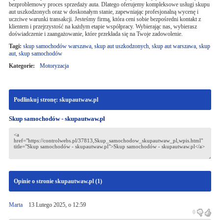
bezproblemowy proces sprzedaży auta. Dlatego oferujemy kompleksowe usługi skupu
aut uszkodzonych oraz w doskonałym stanie, zapewniając profesjonalną wycenę i
uczciwe warunki transakcji. Jesteśmy firmą, która ceni sobie bezpośredni kontakt z
klientem i przejrzystość na każdym etapie współpracy. Wybierając nas, wybierasz
doświadczenie i zaangażowanie, które przekłada się na Twoje zadowolenie.
Tagi:
skup samochodów warszawa
,
skup aut uszkodzonych
,
skup aut warszawa
,
skup
aut
,
skup samochodów
Kategorie:
Motoryzacja
Podlinkuj stronę: skupautwaw.pl
Skup samochodów - skupautwaw.pl
Opinie o stronie skupautwaw.pl (
1
)
Marta
13 Lutego 2025, o 12:59
0