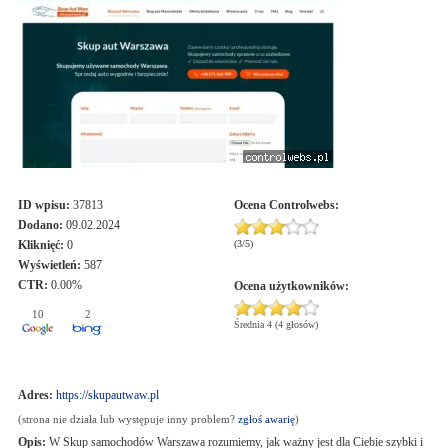
ID wpisu:
37813
Ocena
Controlwebs
:
Dodano:
09.02.2024
Kliknięć:
0
(
3
/
5
)
Wyświetleń:
587
CTR:
0.00%
Ocena użytkowników:
10
2
Średnia 4 (4 głosów)
Adres:
https://skupautwaw.pl
(strona nie działa lub występuje inny problem?
zgłoś awarię
)
Opis:
W Skup samochodów Warszawa rozumiemy, jak ważny jest dla Ciebie szybki i