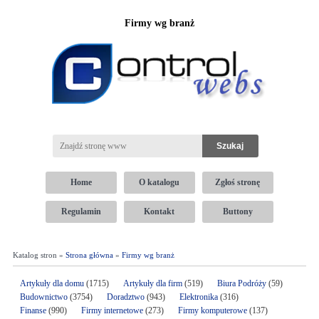
Firmy wg branż
Home
O katalogu
Zgłoś stronę
Regulamin
Kontakt
Buttony
Katalog stron »
Strona główna
»
Firmy wg branż
Artykuły dla domu
(1715)
Artykuły dla firm
(519)
Biura Podróży
(59)
Budownictwo
(3754)
Doradztwo
(943)
Elektronika
(316)
Finanse
(990)
Firmy internetowe
(273)
Firmy komputerowe
(137)