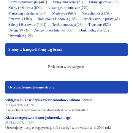
Firmy motoryzacyjne
(407)
Firmy muzyczne
(31)
Firmy sportowe
(83)
Kursy i szkolenia
(606)
Lokale gastronomiczne
(279)
Marketing i Reklama
(837)
Medycyna
(690)
Nieruchomości
(798)
Przemysł
(1580)
Rolnictwo i Hodowla
(185)
Rynek książki i prasy
(45)
Sklepy i Hurtownie
(1964)
Telekomunikacja
(57)
Transport
(925)
Usługi
(9473)
Zakupy przez Internet
(686)
Druk, poligrafia
(282)
Hydraulika
(106)
Strony w kategorii Firmy wg branż
Brak stron w tej kategorii.
Ostatnio komentowane strony
wildglass Łukasz Szymkiewicz zabudowy szklane Poznań
27 Lipca 2026, o 17:20
Konkretnie i rzeczowo widać doświadczenie w rzemiośle.n
Klasa energetyczna domu jednorodzinnego
29 Marca 2026, o 16:50
Oczekujemy klasy energetycznej, która ma być wprowadzona od 2026 roki