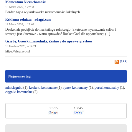
Momentum Nieruchomości
15 Marca 2026, o 22:33
Bardzo fajna wyszukiwarka nieruchomości lokalnych
Reklama rolnicza - adagri.com
12 Marca 2026, o 12:40
Doskonałe podejście do marketingu rolniczego! Skuteczne wyznaczanie celów i
strategii jest kluczowe - warto sprawdzić Rocket Goal dla optymalizacji (...)
Grzyby, Growkit, zarodniki, Zestawy do uprawy grzybów
10 Grudnia 2025, o 14:21
https://alegrzyb.pl
RSS
Najnowsze tagi
miniciągniki
(1),
kosiarki komunalne
(1),
rynek komunalny
(1),
portal komunalny
(1),
ciągniki komunalne
(2)
30515
16845