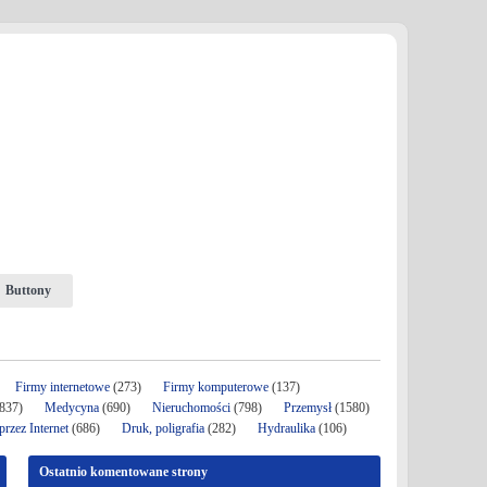
Buttony
Firmy internetowe
(273)
Firmy komputerowe
(137)
837)
Medycyna
(690)
Nieruchomości
(798)
Przemysł
(1580)
rzez Internet
(686)
Druk, poligrafia
(282)
Hydraulika
(106)
Ostatnio komentowane strony