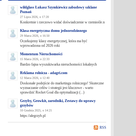
wildglass Łukasz Szymkiewicz zabudowy szklane
Poznań
27 Lipca 2026, o 17:20
Konkretnie i rzeczowo widać doświadczenie w rzemiośle.n
Klasa energetyczna domu jednorodzinnego
29 Marca 2026, o 16:50
Oczekujemy klasy energetycznej, która ma być
wprowadzona od 2026 roki
Momentum Nieruchomości
15 Marca 2026, o 22:33
Bardzo fajna wyszukiwarka nieruchomości lokalnych
Reklama rolnicza - adagri.com
12 Marca 2026, o 12:40
Doskonałe podejście do marketingu rolniczego! Skuteczne
wyznaczanie celów i strategii jest kluczowe - warto
sprawdzić Rocket Goal dla optymalizacji (...)
Grzyby, Growkit, zarodniki, Zestawy do uprawy
grzybów
10 Grudnia 2025, o 14:21
https://alegrzyb.pl
RSS