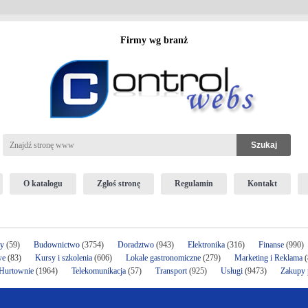
Firmy wg branż
O katalogu
Zgłoś stronę
Regulamin
Kontakt
ży
(59)
Budownictwo
(3754)
Doradztwo
(943)
Elektronika
(316)
Finanse
(990)
we
(83)
Kursy i szkolenia
(606)
Lokale gastronomiczne
(279)
Marketing i Reklama
(
 Hurtownie
(1964)
Telekomunikacja
(57)
Transport
(925)
Usługi
(9473)
Zakupy p