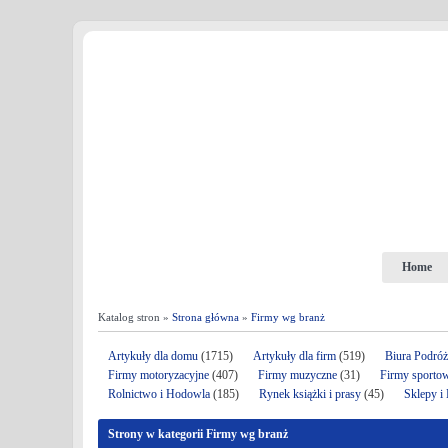
Home
Katalog stron »
Strona główna
»
Firmy wg branż
Artykuły dla domu
(1715)
Artykuły dla firm
(519)
Biura Podró
Firmy motoryzacyjne
(407)
Firmy muzyczne
(31)
Firmy sporto
Rolnictwo i Hodowla
(185)
Rynek książki i prasy
(45)
Sklepy i
Strony w kategorii Firmy wg branż